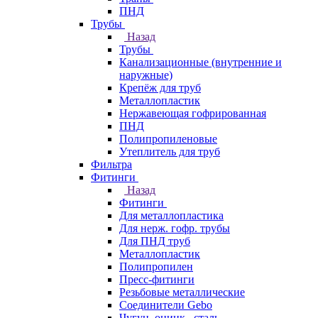
ПНД
Трубы
Назад
Трубы
Канализационные (внутренние и
наружные)
Крепёж для труб
Металлопластик
Нержавеющая гофрированная
ПНД
Полипропиленовые
Утеплитель для труб
Фильтра
Фитинги
Назад
Фитинги
Для металлопластика
Для нерж. гофр. трубы
Для ПНД труб
Металлопластик
Полипропилен
Пресс-фитинги
Резьбовые металлические
Соединители Gebo
Чугун, оцинк., сталь