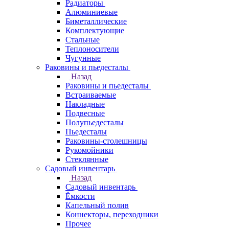
Радиаторы
Алюминиевые
Биметаллические
Комплектующие
Стальные
Теплоносители
Чугунные
Раковины и пьедесталы
Назад
Раковины и пьедесталы
Встраиваемые
Накладные
Подвесные
Полупьедесталы
Пьедесталы
Раковины-столешницы
Рукомойники
Стеклянные
Садовый инвентарь
Назад
Садовый инвентарь
Ёмкости
Капельный полив
Коннекторы, переходники
Прочее