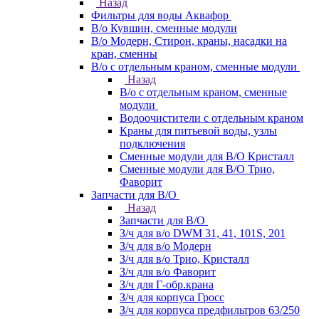
Назад
Фильтры для воды Аквафор
В/о Кувшин, сменные модули
В/о Модерн, Стирон, краны, насадки на
кран, сменны
В/о с отдельным краном, сменные модули
Назад
В/о с отдельным краном, сменные
модули
Водоочистители с отдельным краном
Краны для питьевой воды, узлы
подключения
Сменные модули для В/О Кристалл
Сменные модули для В/О Трио,
Фаворит
Запчасти для В/О
Назад
Запчасти для В/О
З/ч для в/о DWM 31, 41, 101S, 201
З/ч для в/о Модерн
З/ч для в/о Трио, Кристалл
З/ч для в/о Фаворит
З/ч для Г-обр.крана
З/ч для корпуса Гросс
З/ч для корпуса предфильтров 63/250