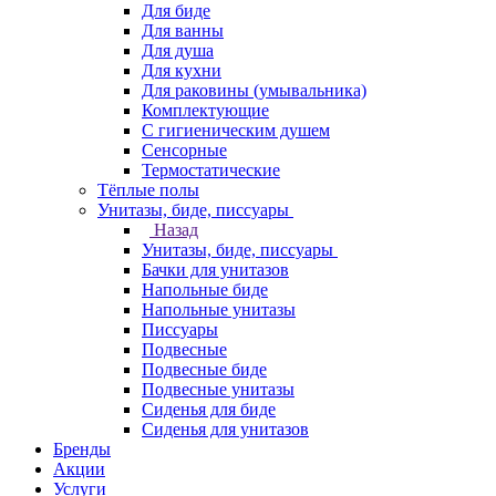
Для биде
Для ванны
Для душа
Для кухни
Для раковины (умывальника)
Комплектующие
С гигиеническим душем
Сенсорные
Термостатические
Тёплые полы
Унитазы, биде, писсуары
Назад
Унитазы, биде, писсуары
Бачки для унитазов
Напольные биде
Напольные унитазы
Писсуары
Подвесные
Подвесные биде
Подвесные унитазы
Сиденья для биде
Сиденья для унитазов
Бренды
Акции
Услуги