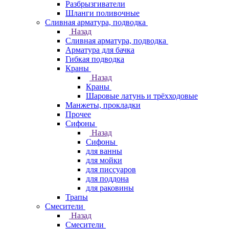
Разбрызгиватели
Шланги поливочные
Сливная арматура, подводка
Назад
Сливная арматура, подводка
Арматура для бачка
Гибкая подводка
Краны
Назад
Краны
Шаровые латунь и трёхходовые
Манжеты, прокладки
Прочее
Сифоны
Назад
Сифоны
для ванны
для мойки
для писсуаров
для поддона
для раковины
Трапы
Смесители
Назад
Смесители