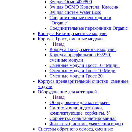
З/ч для Осмо 400/800
З/ч для ОСМО Кристалл, Классик
З/ч для систем Water Boss
Соединительные переходники
"Organic"
Соединительные переходники Organic
Корпуса Викинг, сменные модули
Корпуса Гросс, сменные модули
Назад
Корпуса Гросс, сменные модули
Корпуса предфильтров 63/250,
сменные модули
Сменные модули Гросс 10 "Миди"
Сменные модули Гросс 10 Миди
Сменные модули Гросс 20
Корпуса предварительной очистки, сменные
модули
Оборудование для коттеджей
Назад
Оборудование для коттеджей
Системы водоподготовки,
комплектующие, сорбенты, У
Сорбенты, соль таблетированная
Фильтры (системы умягчения воды)
Системы обратного осмоса, сменные