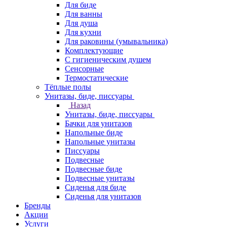
Для биде
Для ванны
Для душа
Для кухни
Для раковины (умывальника)
Комплектующие
С гигиеническим душем
Сенсорные
Термостатические
Тёплые полы
Унитазы, биде, писсуары
Назад
Унитазы, биде, писсуары
Бачки для унитазов
Напольные биде
Напольные унитазы
Писсуары
Подвесные
Подвесные биде
Подвесные унитазы
Сиденья для биде
Сиденья для унитазов
Бренды
Акции
Услуги