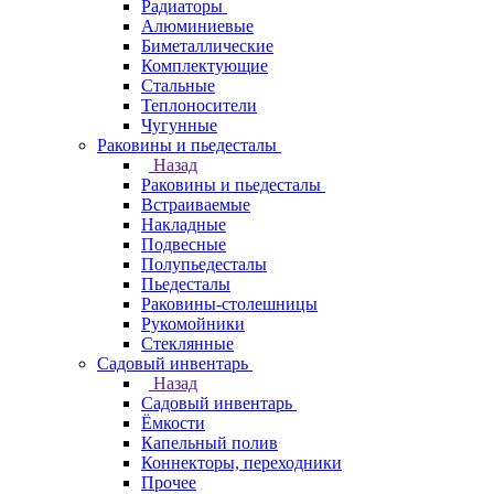
Радиаторы
Алюминиевые
Биметаллические
Комплектующие
Стальные
Теплоносители
Чугунные
Раковины и пьедесталы
Назад
Раковины и пьедесталы
Встраиваемые
Накладные
Подвесные
Полупьедесталы
Пьедесталы
Раковины-столешницы
Рукомойники
Стеклянные
Садовый инвентарь
Назад
Садовый инвентарь
Ёмкости
Капельный полив
Коннекторы, переходники
Прочее