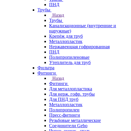
ПНД
Трубы
Назад
Трубы
Канализационные (внутренние и
наружные)
Крепёж для труб
Металлопластик
Нержавеющая гофрированная
ПНД
Полипропиленовые
Утеплитель для труб
Фильтра
Фитинги
Назад
Фитинги
Для металлопластика
Для нерж. гофр. трубы
Для ПНД труб
Металлопластик
Полипропилен
Пресс-фитинги
Резьбовые металлические
Соединители Gebo
Чугун, оцинк., сталь