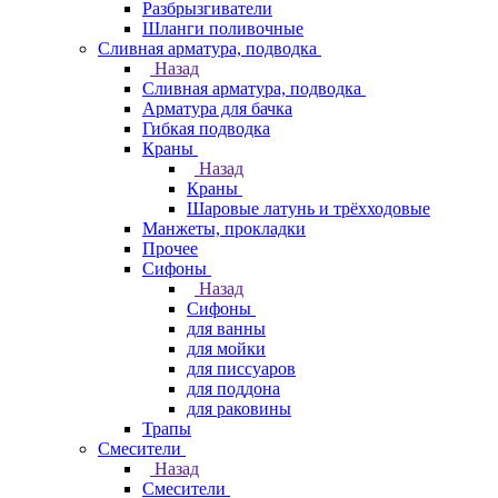
Разбрызгиватели
Шланги поливочные
Сливная арматура, подводка
Назад
Сливная арматура, подводка
Арматура для бачка
Гибкая подводка
Краны
Назад
Краны
Шаровые латунь и трёхходовые
Манжеты, прокладки
Прочее
Сифоны
Назад
Сифоны
для ванны
для мойки
для писсуаров
для поддона
для раковины
Трапы
Смесители
Назад
Смесители