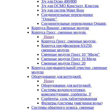
З/ч для Осмо 400/800
З/ч для ОСМО Кристалл, Классик
З/ч для систем Water Boss
Соединительные переходники
"Organic"
Соединительные переходники Organic
Корпуса Викинг, сменные модули
Корпуса Гросс, сменные модули
Назад
Корпуса Гросс, сменные модули
Корпуса предфильтров 63/250,
сменные модули
Сменные модули Гросс 10 "Миди"
Сменные модули Гросс 10 Миди
Сменные модули Гросс 20
Корпуса предварительной очистки, сменные
модули
Оборудование для коттеджей
Назад
Оборудование для коттеджей
Системы водоподготовки,
комплектующие, сорбенты, У
Сорбенты, соль таблетированная
Фильтры (системы умягчения воды)
Системы обратного осмоса, сменные