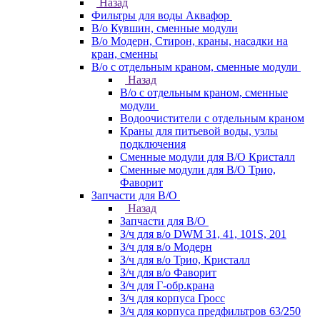
Назад
Фильтры для воды Аквафор
В/о Кувшин, сменные модули
В/о Модерн, Стирон, краны, насадки на
кран, сменны
В/о с отдельным краном, сменные модули
Назад
В/о с отдельным краном, сменные
модули
Водоочистители с отдельным краном
Краны для питьевой воды, узлы
подключения
Сменные модули для В/О Кристалл
Сменные модули для В/О Трио,
Фаворит
Запчасти для В/О
Назад
Запчасти для В/О
З/ч для в/о DWM 31, 41, 101S, 201
З/ч для в/о Модерн
З/ч для в/о Трио, Кристалл
З/ч для в/о Фаворит
З/ч для Г-обр.крана
З/ч для корпуса Гросс
З/ч для корпуса предфильтров 63/250