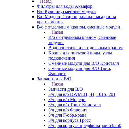
Назад
Фильтры для воды Аквафор
В/о Кувшин, сменные модули
В/о Модерн, Стирон, краны, насадки на
кран, сменны
В/о с отдельным краном, сменные модули
Назад
В/о с отдельным краном, сменные
модули
Водоочистители с отдельным краном
Краны для питьевой воды, узлы
подключения
Сменные модули для В/О Кристалл
Сменные модули для В/О Трио,
Фаворит
Запчасти для В/О
Назад
Запчасти для В/О
З/ч для в/о DWM 31, 41, 101S, 201
З/ч для в/о Модерн
З/ч для в/о Трио, Кристалл
З/ч для в/о Фаворит
З/ч для Г-обр.крана
З/ч для корпуса Гросс
З/ч для корпуса предфильтров 63/250