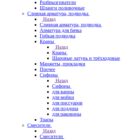
Разбрызгиватели
Шланги поливочные
Сливная арматура, подводка
Назад
Сливная арматура, подводка
Арматура для бачка
Гибкая подводка
Краны
Назад
Краны
Шаровые латунь и трёхходовые
Манжеты, прокладки
Прочее
Сифоны
Назад
Сифоны
для ванны
для мойки
для писсуаров
для поддона
для раковины
Трапы
Смесители
Назад
Смесители