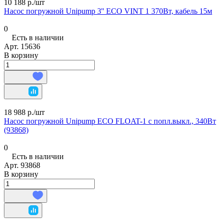
10 188 р./
шт
Насос погружной Unipump 3'' ECO VINT 1 370Вт, кабель 15м
0
Есть в наличии
Арт.
15636
В корзину
18 988 р./
шт
Насос погружной Unipump ECO FLOAT-1 с попл.выкл., 340Вт
(93868)
0
Есть в наличии
Арт.
93868
В корзину