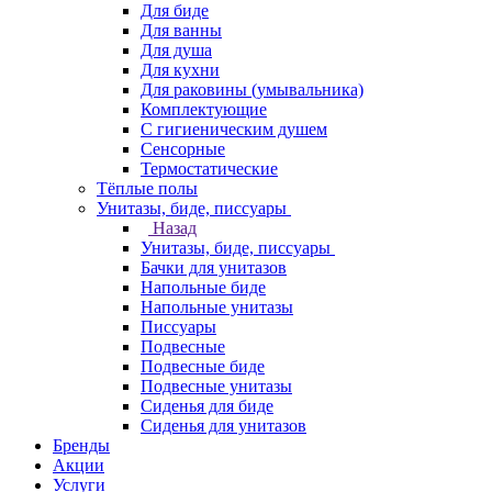
Для биде
Для ванны
Для душа
Для кухни
Для раковины (умывальника)
Комплектующие
С гигиеническим душем
Сенсорные
Термостатические
Тёплые полы
Унитазы, биде, писсуары
Назад
Унитазы, биде, писсуары
Бачки для унитазов
Напольные биде
Напольные унитазы
Писсуары
Подвесные
Подвесные биде
Подвесные унитазы
Сиденья для биде
Сиденья для унитазов
Бренды
Акции
Услуги