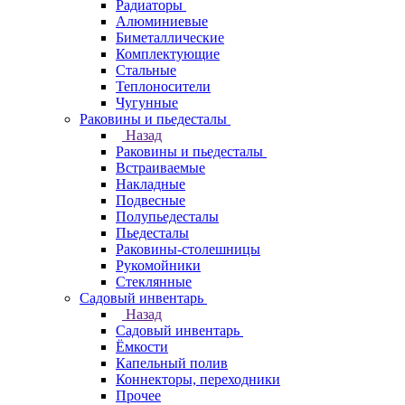
Радиаторы
Алюминиевые
Биметаллические
Комплектующие
Стальные
Теплоносители
Чугунные
Раковины и пьедесталы
Назад
Раковины и пьедесталы
Встраиваемые
Накладные
Подвесные
Полупьедесталы
Пьедесталы
Раковины-столешницы
Рукомойники
Стеклянные
Садовый инвентарь
Назад
Садовый инвентарь
Ёмкости
Капельный полив
Коннекторы, переходники
Прочее