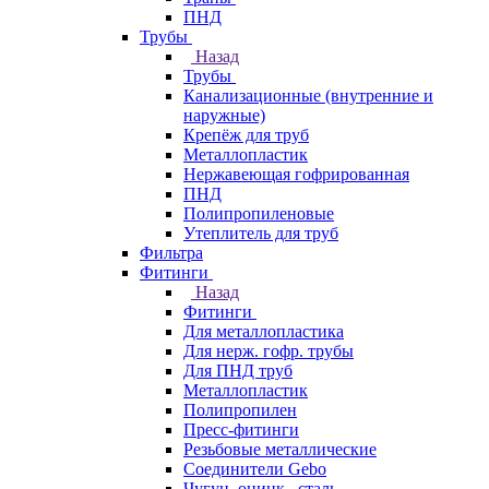
ПНД
Трубы
Назад
Трубы
Канализационные (внутренние и
наружные)
Крепёж для труб
Металлопластик
Нержавеющая гофрированная
ПНД
Полипропиленовые
Утеплитель для труб
Фильтра
Фитинги
Назад
Фитинги
Для металлопластика
Для нерж. гофр. трубы
Для ПНД труб
Металлопластик
Полипропилен
Пресс-фитинги
Резьбовые металлические
Соединители Gebo
Чугун, оцинк., сталь