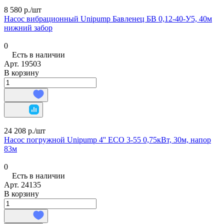
8 580 р./
шт
Насос вибрационный Unipump Бавленец БВ 0,12-40-У5, 40м
нижний забор
0
Есть в наличии
Арт.
19503
В корзину
24 208 р./
шт
Насос погружной Unipump 4'' ECO 3-55 0,75кВт, 30м, напор
83м
0
Есть в наличии
Арт.
24135
В корзину