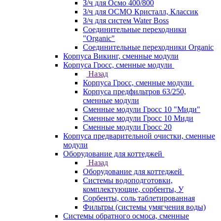
З/ч для Осмо 400/800
З/ч для ОСМО Кристалл, Классик
З/ч для систем Water Boss
Соединительные переходники
"Organic"
Соединительные переходники Organic
Корпуса Викинг, сменные модули
Корпуса Гросс, сменные модули
Назад
Корпуса Гросс, сменные модули
Корпуса предфильтров 63/250,
сменные модули
Сменные модули Гросс 10 "Миди"
Сменные модули Гросс 10 Миди
Сменные модули Гросс 20
Корпуса предварительной очистки, сменные
модули
Оборудование для коттеджей
Назад
Оборудование для коттеджей
Системы водоподготовки,
комплектующие, сорбенты, У
Сорбенты, соль таблетированная
Фильтры (системы умягчения воды)
Системы обратного осмоса, сменные