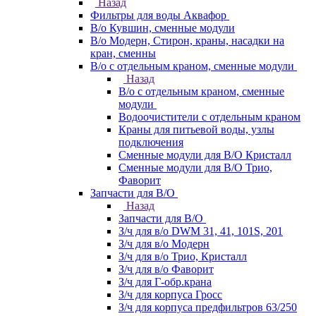
Назад
Фильтры для воды Аквафор
В/о Кувшин, сменные модули
В/о Модерн, Стирон, краны, насадки на
кран, сменны
В/о с отдельным краном, сменные модули
Назад
В/о с отдельным краном, сменные
модули
Водоочистители с отдельным краном
Краны для питьевой воды, узлы
подключения
Сменные модули для В/О Кристалл
Сменные модули для В/О Трио,
Фаворит
Запчасти для В/О
Назад
Запчасти для В/О
З/ч для в/о DWM 31, 41, 101S, 201
З/ч для в/о Модерн
З/ч для в/о Трио, Кристалл
З/ч для в/о Фаворит
З/ч для Г-обр.крана
З/ч для корпуса Гросс
З/ч для корпуса предфильтров 63/250