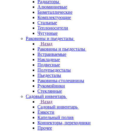
Радиаторы
Алюминиевые
Биметаллические
Комплектующие
Стальные
Теплоносители
Чугунные
Раковины и пьедесталы
Назад
Раковины и пьедесталы
Встраиваемые
Накладные
Подвесные
Полупьедесталы
Пьедесталы
Раковины-столешницы
Рукомойники
Стеклянные
Садовый инвентарь
Назад
Садовый инвентарь
Ёмкости
Капельный полив
Коннекторы, переходники
Прочее