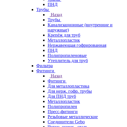
ПНД
Трубы
Назад
Трубы
Канализационные (внутренние и
наружные)
Крепёж для труб
Металлопластик
Нержавеющая гофрированная
ПНД
Полипропиленовые
Утеплитель для труб
Фильтра
Фитинги
Назад
Фитинги
Для металлопластика
Для нерж. гофр. трубы
Для ПНД труб
Металлопластик
Полипропилен
Пресс-фитинги
Резьбовые металлические
Соединители Gebo
Чугун, оцинк., сталь