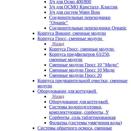
З/ч для Осмо 400/800
З/ч для ОСМО Кристалл, Классик
З/ч для систем Water Boss
Соединительные переходники
"Organic"
Соединительные переходники Organic
Корпуса Викинг, сменные модули
Корпуса Гросс, сменные модули
Назад
Корпуса Гросс, сменные модули
Корпуса предфильтров 63/250,
сменные модули
Сменные модули Гросс 10 "Миди"
Сменные модули Гросс 10 Миди
Сменные модули Гросс 20
Корпуса предварительной очистки, сменные
модули
Оборудование для коттеджей
Назад
Оборудование для коттеджей
Системы водоподготовки,
комплектующие, сорбенты, У
Сорбенты, соль таблетированная
Фильтры (системы умягчения воды)
Системы обратного осмоса, сменные