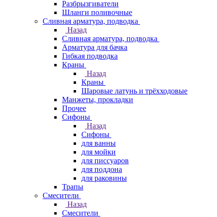
Разбрызгиватели
Шланги поливочные
Сливная арматура, подводка
Назад
Сливная арматура, подводка
Арматура для бачка
Гибкая подводка
Краны
Назад
Краны
Шаровые латунь и трёхходовые
Манжеты, прокладки
Прочее
Сифоны
Назад
Сифоны
для ванны
для мойки
для писсуаров
для поддона
для раковины
Трапы
Смесители
Назад
Смесители