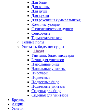
Для биде
Для ванны
Для душа
Для кухни
Для раковины (умывальника)
Комплектующие
С гигиеническим душем
Сенсорные
Термостатические
Тёплые полы
Унитазы, биде, писсуары
Назад
Унитазы, биде, писсуары
Бачки для унитазов
Напольные биде
Напольные унитазы
Писсуары
Подвесные
Подвесные биде
Подвесные унитазы
Сиденья для биде
Сиденья для унитазов
Бренды
Акции
Услуги