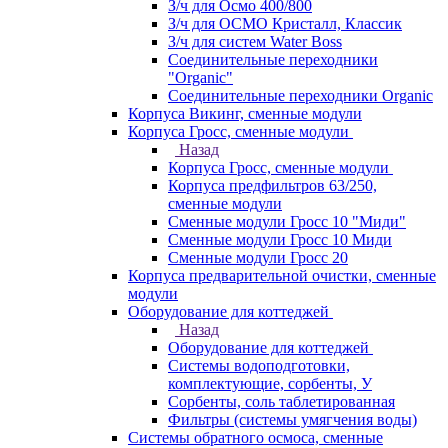
З/ч для Осмо 400/800
З/ч для ОСМО Кристалл, Классик
З/ч для систем Water Boss
Соединительные переходники
"Organic"
Соединительные переходники Organic
Корпуса Викинг, сменные модули
Корпуса Гросс, сменные модули
Назад
Корпуса Гросс, сменные модули
Корпуса предфильтров 63/250,
сменные модули
Сменные модули Гросс 10 "Миди"
Сменные модули Гросс 10 Миди
Сменные модули Гросс 20
Корпуса предварительной очистки, сменные
модули
Оборудование для коттеджей
Назад
Оборудование для коттеджей
Системы водоподготовки,
комплектующие, сорбенты, У
Сорбенты, соль таблетированная
Фильтры (системы умягчения воды)
Системы обратного осмоса, сменные