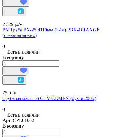
2 329 р./
м
PN Труба PN-25 d110мм (L4м) PBK-ORANGE
(стекловолокно)
0
Есть в наличии
В корзину
75 р./
м
Труба м/пласт. 16 СТМ/LEMEN (бухта 200м)
0
Есть в наличии
Арт.
CPL01602
В корзину