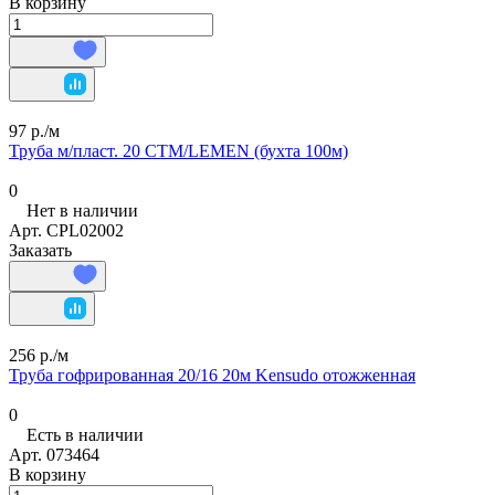
В корзину
97 р./
м
Труба м/пласт. 20 СТМ/LEMEN (бухта 100м)
0
Нет в наличии
Арт.
CPL02002
Заказать
256 р./
м
Труба гофрированная 20/16 20м Kensudo отожженная
0
Есть в наличии
Арт.
073464
В корзину