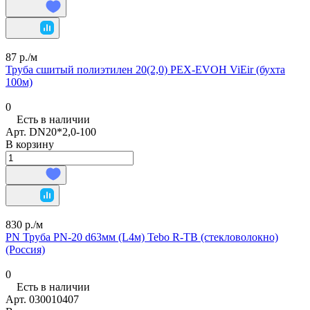
87 р./
м
Труба сшитый полиэтилен 20(2,0) PEX-EVOH ViEir (бухта
100м)
0
Есть в наличии
Арт.
DN20*2,0-100
В корзину
830 р./
м
PN Труба PN-20 d63мм (L4м) Tebo R-TB (стекловолокно)
(Россия)
0
Есть в наличии
Арт.
030010407