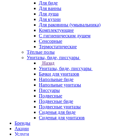
Для биде
Для ванны
Для душа
Для кухни
Для раковины (умывальника)
Комплектующие
С гигиеническим душем
Сенсорные
Термостатические
Тёплые полы
Унитазы, биде, писсуары
Назад
Унитазы, биде, писсуары
Бачки для унитазов
Напольные биде
Напольные унитазы
Писсуары
Подвесные
Подвесные биде
Подвесные унитазы
Сиденья для биде
Сиденья для унитазов
Бренды
Акции
Услуги