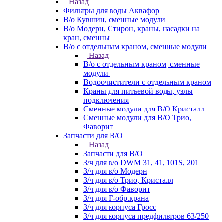
Назад
Фильтры для воды Аквафор
В/о Кувшин, сменные модули
В/о Модерн, Стирон, краны, насадки на
кран, сменны
В/о с отдельным краном, сменные модули
Назад
В/о с отдельным краном, сменные
модули
Водоочистители с отдельным краном
Краны для питьевой воды, узлы
подключения
Сменные модули для В/О Кристалл
Сменные модули для В/О Трио,
Фаворит
Запчасти для В/О
Назад
Запчасти для В/О
З/ч для в/о DWM 31, 41, 101S, 201
З/ч для в/о Модерн
З/ч для в/о Трио, Кристалл
З/ч для в/о Фаворит
З/ч для Г-обр.крана
З/ч для корпуса Гросс
З/ч для корпуса предфильтров 63/250