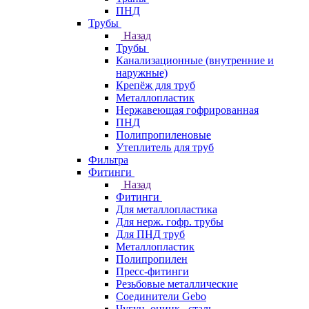
ПНД
Трубы
Назад
Трубы
Канализационные (внутренние и
наружные)
Крепёж для труб
Металлопластик
Нержавеющая гофрированная
ПНД
Полипропиленовые
Утеплитель для труб
Фильтра
Фитинги
Назад
Фитинги
Для металлопластика
Для нерж. гофр. трубы
Для ПНД труб
Металлопластик
Полипропилен
Пресс-фитинги
Резьбовые металлические
Соединители Gebo
Чугун, оцинк., сталь