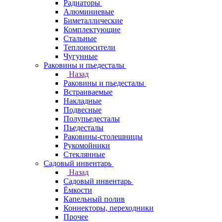
Радиаторы
Алюминиевые
Биметаллические
Комплектующие
Стальные
Теплоносители
Чугунные
Раковины и пьедесталы
Назад
Раковины и пьедесталы
Встраиваемые
Накладные
Подвесные
Полупьедесталы
Пьедесталы
Раковины-столешницы
Рукомойники
Стеклянные
Садовый инвентарь
Назад
Садовый инвентарь
Ёмкости
Капельный полив
Коннекторы, переходники
Прочее