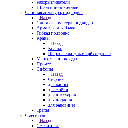
Разбрызгиватели
Шланги поливочные
Сливная арматура, подводка
Назад
Сливная арматура, подводка
Арматура для бачка
Гибкая подводка
Краны
Назад
Краны
Шаровые латунь и трёхходовые
Манжеты, прокладки
Прочее
Сифоны
Назад
Сифоны
для ванны
для мойки
для писсуаров
для поддона
для раковины
Трапы
Смесители
Назад
Смесители