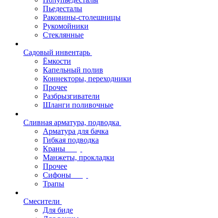
Пьедесталы
Раковины-столешницы
Рукомойники
Стеклянные
Садовый инвентарь
Ёмкости
Капельный полив
Коннекторы, переходники
Прочее
Разбрызгиватели
Шланги поливочные
Сливная арматура, подводка
Арматура для бачка
Гибкая подводка
Краны
Манжеты, прокладки
Прочее
Сифоны
Трапы
Смесители
Для биде