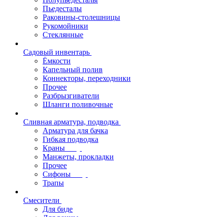
Пьедесталы
Раковины-столешницы
Рукомойники
Стеклянные
Садовый инвентарь
Ёмкости
Капельный полив
Коннекторы, переходники
Прочее
Разбрызгиватели
Шланги поливочные
Сливная арматура, подводка
Арматура для бачка
Гибкая подводка
Краны
Манжеты, прокладки
Прочее
Сифоны
Трапы
Смесители
Для биде