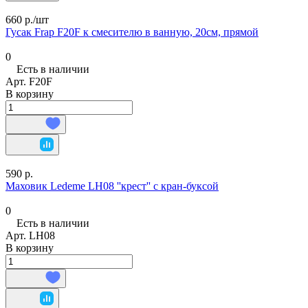
660 р./
шт
Гусак Frap F20F к смесителю в ванную, 20см, прямой
0
Есть в наличии
Арт.
F20F
В корзину
590 р.
Маховик Ledeme LH08 ''крест'' с кран-буксой
0
Есть в наличии
Арт.
LH08
В корзину