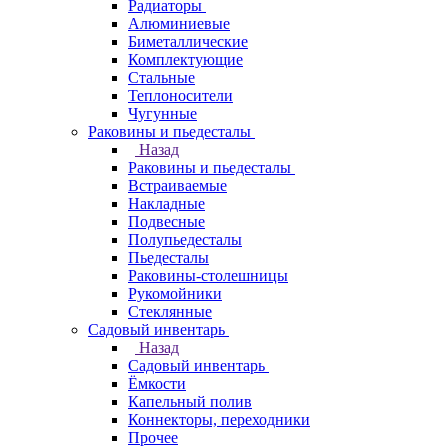
Радиаторы
Алюминиевые
Биметаллические
Комплектующие
Стальные
Теплоносители
Чугунные
Раковины и пьедесталы
Назад
Раковины и пьедесталы
Встраиваемые
Накладные
Подвесные
Полупьедесталы
Пьедесталы
Раковины-столешницы
Рукомойники
Стеклянные
Садовый инвентарь
Назад
Садовый инвентарь
Ёмкости
Капельный полив
Коннекторы, переходники
Прочее