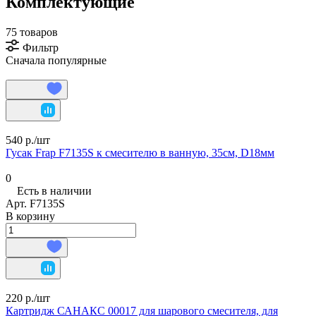
Комплектующие
75 товаров
Фильтр
Сначала популярные
540 р./
шт
Гусак Frap F7135S к смесителю в ванную, 35см, D18мм
0
Есть в наличии
Арт.
F7135S
В корзину
220 р./
шт
Картридж САНАКС 00017 для шарового смесителя, для