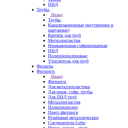
ПНД
Трубы
Назад
Трубы
Канализационные (внутренние и
наружные)
Крепёж для труб
Металлопластик
Нержавеющая гофрированная
ПНД
Полипропиленовые
Утеплитель для труб
Фильтра
Фитинги
Назад
Фитинги
Для металлопластика
Для нерж. гофр. трубы
Для ПНД труб
Металлопластик
Полипропилен
Пресс-фитинги
Резьбовые металлические
Соединители Gebo
Чугун, оцинк., сталь