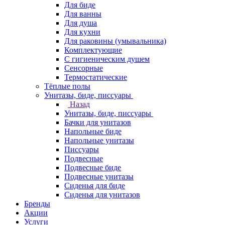
Для биде
Для ванны
Для душа
Для кухни
Для раковины (умывальника)
Комплектующие
С гигиеническим душем
Сенсорные
Термостатические
Тёплые полы
Унитазы, биде, писсуары
Назад
Унитазы, биде, писсуары
Бачки для унитазов
Напольные биде
Напольные унитазы
Писсуары
Подвесные
Подвесные биде
Подвесные унитазы
Сиденья для биде
Сиденья для унитазов
Бренды
Акции
Услуги