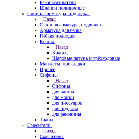
Разбрызгиватели
Шланги поливочные
Сливная арматура, подводка
Назад
Сливная арматура, подводка
Арматура для бачка
Гибкая подводка
Краны
Назад
Краны
Шаровые латунь и трёхходовые
Манжеты, прокладки
Прочее
Сифоны
Назад
Сифоны
для ванны
для мойки
для писсуаров
для поддона
для раковины
Трапы
Смесители
Назад
Смесители