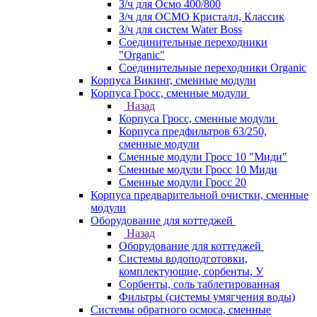
З/ч для Осмо 400/800
З/ч для ОСМО Кристалл, Классик
З/ч для систем Water Boss
Соединительные переходники
"Organic"
Соединительные переходники Organic
Корпуса Викинг, сменные модули
Корпуса Гросс, сменные модули
Назад
Корпуса Гросс, сменные модули
Корпуса предфильтров 63/250,
сменные модули
Сменные модули Гросс 10 "Миди"
Сменные модули Гросс 10 Миди
Сменные модули Гросс 20
Корпуса предварительной очистки, сменные
модули
Оборудование для коттеджей
Назад
Оборудование для коттеджей
Системы водоподготовки,
комплектующие, сорбенты, У
Сорбенты, соль таблетированная
Фильтры (системы умягчения воды)
Системы обратного осмоса, сменные