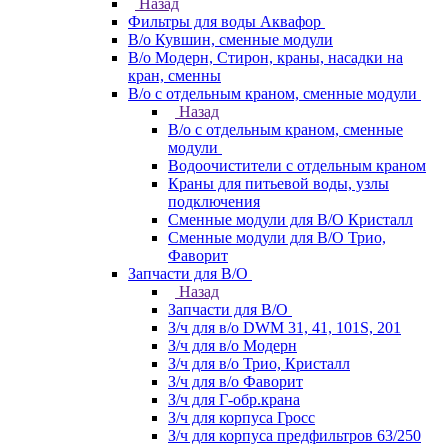
Назад
Фильтры для воды Аквафор
В/о Кувшин, сменные модули
В/о Модерн, Стирон, краны, насадки на
кран, сменны
В/о с отдельным краном, сменные модули
Назад
В/о с отдельным краном, сменные
модули
Водоочистители с отдельным краном
Краны для питьевой воды, узлы
подключения
Сменные модули для В/О Кристалл
Сменные модули для В/О Трио,
Фаворит
Запчасти для В/О
Назад
Запчасти для В/О
З/ч для в/о DWM 31, 41, 101S, 201
З/ч для в/о Модерн
З/ч для в/о Трио, Кристалл
З/ч для в/о Фаворит
З/ч для Г-обр.крана
З/ч для корпуса Гросс
З/ч для корпуса предфильтров 63/250