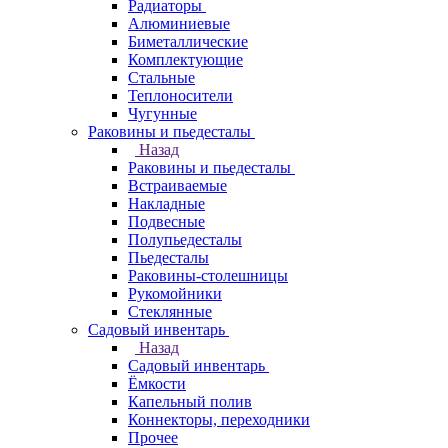
Радиаторы
Алюминиевые
Биметаллические
Комплектующие
Стальные
Теплоносители
Чугунные
Раковины и пьедесталы
Назад
Раковины и пьедесталы
Встраиваемые
Накладные
Подвесные
Полупьедесталы
Пьедесталы
Раковины-столешницы
Рукомойники
Стеклянные
Садовый инвентарь
Назад
Садовый инвентарь
Ёмкости
Капельный полив
Коннекторы, переходники
Прочее