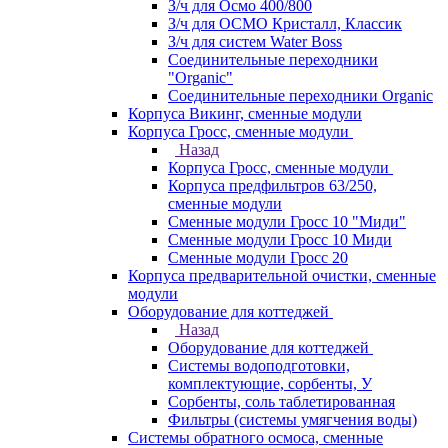
З/ч для Осмо 400/800
З/ч для ОСМО Кристалл, Классик
З/ч для систем Water Boss
Соединительные переходники
"Organic"
Соединительные переходники Organic
Корпуса Викинг, сменные модули
Корпуса Гросс, сменные модули
Назад
Корпуса Гросс, сменные модули
Корпуса предфильтров 63/250,
сменные модули
Сменные модули Гросс 10 "Миди"
Сменные модули Гросс 10 Миди
Сменные модули Гросс 20
Корпуса предварительной очистки, сменные
модули
Оборудование для коттеджей
Назад
Оборудование для коттеджей
Системы водоподготовки,
комплектующие, сорбенты, У
Сорбенты, соль таблетированная
Фильтры (системы умягчения воды)
Системы обратного осмоса, сменные