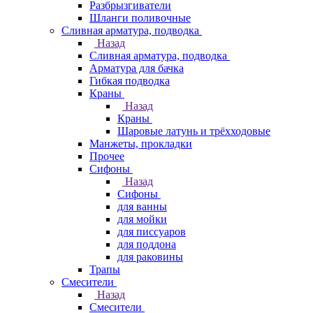
Разбрызгиватели
Шланги поливочные
Сливная арматура, подводка
Назад
Сливная арматура, подводка
Арматура для бачка
Гибкая подводка
Краны
Назад
Краны
Шаровые латунь и трёхходовые
Манжеты, прокладки
Прочее
Сифоны
Назад
Сифоны
для ванны
для мойки
для писсуаров
для поддона
для раковины
Трапы
Смесители
Назад
Смесители