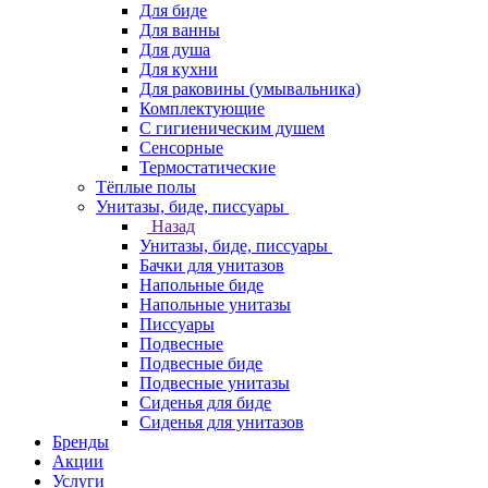
Для биде
Для ванны
Для душа
Для кухни
Для раковины (умывальника)
Комплектующие
С гигиеническим душем
Сенсорные
Термостатические
Тёплые полы
Унитазы, биде, писсуары
Назад
Унитазы, биде, писсуары
Бачки для унитазов
Напольные биде
Напольные унитазы
Писсуары
Подвесные
Подвесные биде
Подвесные унитазы
Сиденья для биде
Сиденья для унитазов
Бренды
Акции
Услуги