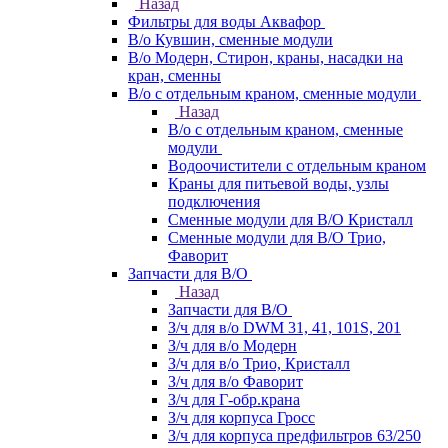
Назад
Фильтры для воды Аквафор
В/о Кувшин, сменные модули
В/о Модерн, Стирон, краны, насадки на
кран, сменны
В/о с отдельным краном, сменные модули
Назад
В/о с отдельным краном, сменные
модули
Водоочистители с отдельным краном
Краны для питьевой воды, узлы
подключения
Сменные модули для В/О Кристалл
Сменные модули для В/О Трио,
Фаворит
Запчасти для В/О
Назад
Запчасти для В/О
З/ч для в/о DWM 31, 41, 101S, 201
З/ч для в/о Модерн
З/ч для в/о Трио, Кристалл
З/ч для в/о Фаворит
З/ч для Г-обр.крана
З/ч для корпуса Гросс
З/ч для корпуса предфильтров 63/250