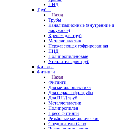
ПНД
Трубы
Назад
Трубы
Канализационные (внутренние и
наружные)
Крепёж для труб
Металлопластик
Нержавеющая гофрированная
ПНД
Полипропиленовые
Утеплитель для труб
Фильтра
Фитинги
Назад
Фитинги
Для металлопластика
Для нерж. гофр. трубы
Для ПНД труб
Металлопластик
Полипропилен
Пресс-фитинги
Резьбовые металлические
Соединители Gebo
Чугун, оцинк., сталь