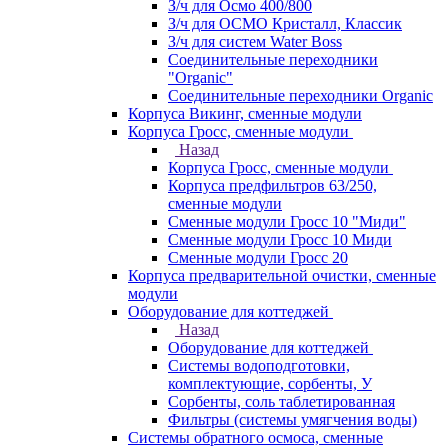
З/ч для Осмо 400/800
З/ч для ОСМО Кристалл, Классик
З/ч для систем Water Boss
Соединительные переходники
"Organic"
Соединительные переходники Organic
Корпуса Викинг, сменные модули
Корпуса Гросс, сменные модули
Назад
Корпуса Гросс, сменные модули
Корпуса предфильтров 63/250,
сменные модули
Сменные модули Гросс 10 "Миди"
Сменные модули Гросс 10 Миди
Сменные модули Гросс 20
Корпуса предварительной очистки, сменные
модули
Оборудование для коттеджей
Назад
Оборудование для коттеджей
Системы водоподготовки,
комплектующие, сорбенты, У
Сорбенты, соль таблетированная
Фильтры (системы умягчения воды)
Системы обратного осмоса, сменные