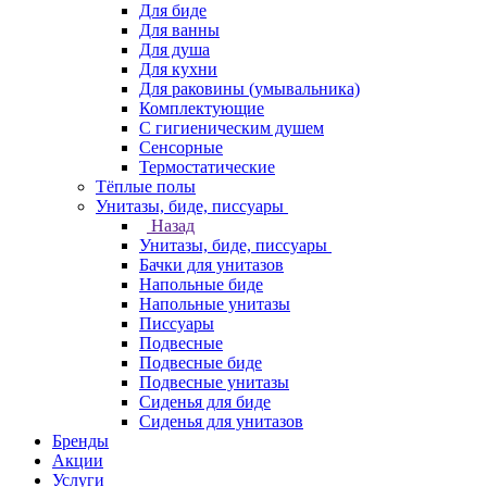
Для биде
Для ванны
Для душа
Для кухни
Для раковины (умывальника)
Комплектующие
С гигиеническим душем
Сенсорные
Термостатические
Тёплые полы
Унитазы, биде, писсуары
Назад
Унитазы, биде, писсуары
Бачки для унитазов
Напольные биде
Напольные унитазы
Писсуары
Подвесные
Подвесные биде
Подвесные унитазы
Сиденья для биде
Сиденья для унитазов
Бренды
Акции
Услуги