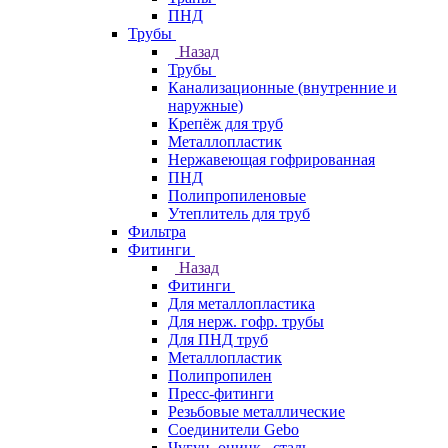
ПНД
Трубы
Назад
Трубы
Канализационные (внутренние и
наружные)
Крепёж для труб
Металлопластик
Нержавеющая гофрированная
ПНД
Полипропиленовые
Утеплитель для труб
Фильтра
Фитинги
Назад
Фитинги
Для металлопластика
Для нерж. гофр. трубы
Для ПНД труб
Металлопластик
Полипропилен
Пресс-фитинги
Резьбовые металлические
Соединители Gebo
Чугун, оцинк., сталь