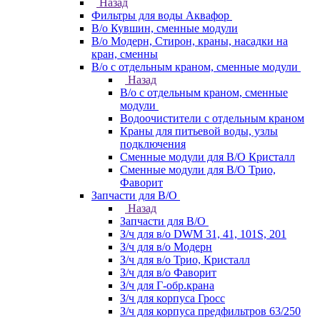
Назад
Фильтры для воды Аквафор
В/о Кувшин, сменные модули
В/о Модерн, Стирон, краны, насадки на
кран, сменны
В/о с отдельным краном, сменные модули
Назад
В/о с отдельным краном, сменные
модули
Водоочистители с отдельным краном
Краны для питьевой воды, узлы
подключения
Сменные модули для В/О Кристалл
Сменные модули для В/О Трио,
Фаворит
Запчасти для В/О
Назад
Запчасти для В/О
З/ч для в/о DWM 31, 41, 101S, 201
З/ч для в/о Модерн
З/ч для в/о Трио, Кристалл
З/ч для в/о Фаворит
З/ч для Г-обр.крана
З/ч для корпуса Гросс
З/ч для корпуса предфильтров 63/250