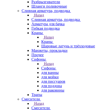
Разбрызгиватели
Шланги поливочные
Сливная арматура, подводка
Назад
Сливная арматура, подводка
Арматура для бачка
Гибкая подводка
Краны
Назад
Краны
Шаровые латунь и трёхходовые
Манжеты, прокладки
Прочее
Сифоны
Назад
Сифоны
для ванны
для мойки
для писсуаров
для поддона
для раковины
Трапы
Смесители
Назад
Смесители