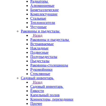
Радиаторы
Алюминиевые
Биметаллические
Комплектующие
Стальные
Теплоносители
Чугунные
Раковины и пьедесталы
Назад
Раковины и пьедесталы
Встраиваемые
Накладные
Подвесные
Полупьедесталы
Пьедесталы
Раковины-столешницы
Рукомойники
Стеклянные
Садовый инвентарь
Назад
Садовый инвентарь
Ёмкости
Капельный полив
Коннекторы, переходники
Прочее