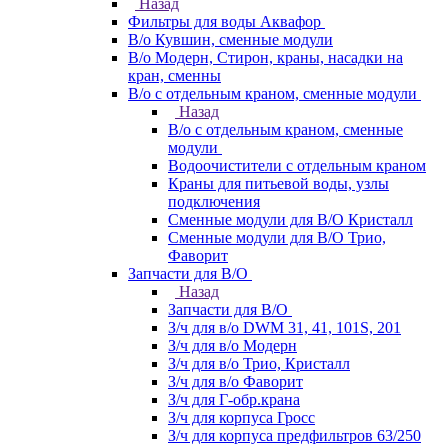
Назад
Фильтры для воды Аквафор
В/о Кувшин, сменные модули
В/о Модерн, Стирон, краны, насадки на
кран, сменны
В/о с отдельным краном, сменные модули
Назад
В/о с отдельным краном, сменные
модули
Водоочистители с отдельным краном
Краны для питьевой воды, узлы
подключения
Сменные модули для В/О Кристалл
Сменные модули для В/О Трио,
Фаворит
Запчасти для В/О
Назад
Запчасти для В/О
З/ч для в/о DWM 31, 41, 101S, 201
З/ч для в/о Модерн
З/ч для в/о Трио, Кристалл
З/ч для в/о Фаворит
З/ч для Г-обр.крана
З/ч для корпуса Гросс
З/ч для корпуса предфильтров 63/250