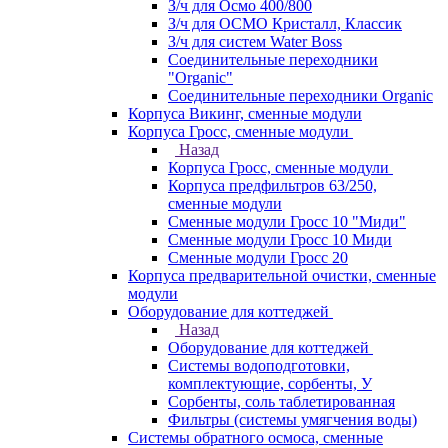
З/ч для Осмо 400/800
З/ч для ОСМО Кристалл, Классик
З/ч для систем Water Boss
Соединительные переходники
"Organic"
Соединительные переходники Organic
Корпуса Викинг, сменные модули
Корпуса Гросс, сменные модули
Назад
Корпуса Гросс, сменные модули
Корпуса предфильтров 63/250,
сменные модули
Сменные модули Гросс 10 "Миди"
Сменные модули Гросс 10 Миди
Сменные модули Гросс 20
Корпуса предварительной очистки, сменные
модули
Оборудование для коттеджей
Назад
Оборудование для коттеджей
Системы водоподготовки,
комплектующие, сорбенты, У
Сорбенты, соль таблетированная
Фильтры (системы умягчения воды)
Системы обратного осмоса, сменные