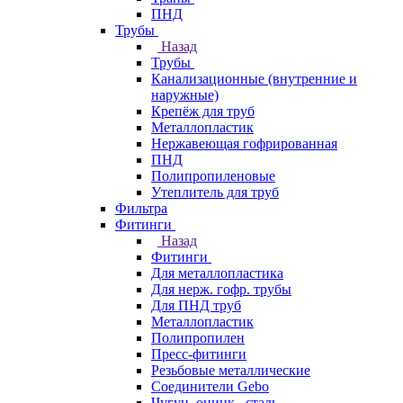
ПНД
Трубы
Назад
Трубы
Канализационные (внутренние и
наружные)
Крепёж для труб
Металлопластик
Нержавеющая гофрированная
ПНД
Полипропиленовые
Утеплитель для труб
Фильтра
Фитинги
Назад
Фитинги
Для металлопластика
Для нерж. гофр. трубы
Для ПНД труб
Металлопластик
Полипропилен
Пресс-фитинги
Резьбовые металлические
Соединители Gebo
Чугун, оцинк., сталь