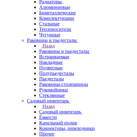
Радиаторы
Алюминиевые
Биметаллические
Комплектующие
Стальные
Теплоносители
Чугунные
Раковины и пьедесталы
Назад
Раковины и пьедесталы
Встраиваемые
Накладные
Подвесные
Полупьедесталы
Пьедесталы
Раковины-столешницы
Рукомойники
Стеклянные
Садовый инвентарь
Назад
Садовый инвентарь
Ёмкости
Капельный полив
Коннекторы, переходники
Прочее