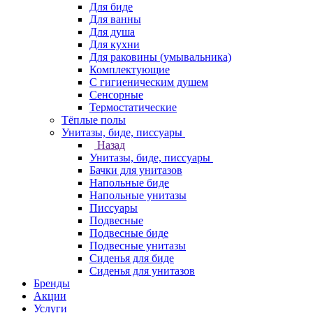
Для биде
Для ванны
Для душа
Для кухни
Для раковины (умывальника)
Комплектующие
С гигиеническим душем
Сенсорные
Термостатические
Тёплые полы
Унитазы, биде, писсуары
Назад
Унитазы, биде, писсуары
Бачки для унитазов
Напольные биде
Напольные унитазы
Писсуары
Подвесные
Подвесные биде
Подвесные унитазы
Сиденья для биде
Сиденья для унитазов
Бренды
Акции
Услуги