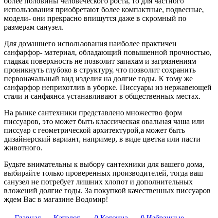
более половины человеческого роста, то для частного
использования приобретают более компактные, подвесные,
модели- они прекрасно впишутся даже в скромный по
размерам санузел.
Для домашнего использования наиболее практичен
санфарфор- материал, обладающий повышенной прочностью,
гладкая поверхность не позволит запахам и загрязнениям
проникнуть глубоко в структуру, что позволит сохранить
первоначальный вид изделия на долгие годы. К тому же
санфарфор неприхотлив в уборке. Писсуары из нержавеющей
стали и санфаянса устанавливают в общественных местах.
На рынке сантехники представлено множество форм
писсуаров, это может быть классическая овальная чаша или
писсуар с геометрической архитектурой,а может быть
дизайнерский вариант, например, в виде цветка или пасти
животного.
Будьте внимательны к выбору сантехники для вашего дома,
выбирайте только проверенных производителей, тогда ваш
санузел не потребует лишних хлопот и дополнительных
вложений долгие годы. За покупкой качественных писсуаров
ждем Вас в магазине Водомир!
Главная
Каталог
0
Корзина
0
Избранные