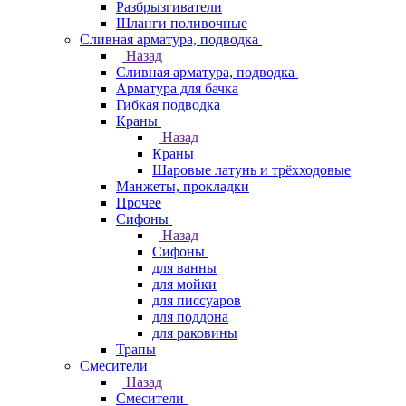
Разбрызгиватели
Шланги поливочные
Сливная арматура, подводка
Назад
Сливная арматура, подводка
Арматура для бачка
Гибкая подводка
Краны
Назад
Краны
Шаровые латунь и трёхходовые
Манжеты, прокладки
Прочее
Сифоны
Назад
Сифоны
для ванны
для мойки
для писсуаров
для поддона
для раковины
Трапы
Смесители
Назад
Смесители