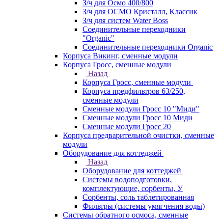
З/ч для Осмо 400/800
З/ч для ОСМО Кристалл, Классик
З/ч для систем Water Boss
Соединительные переходники
"Organic"
Соединительные переходники Organic
Корпуса Викинг, сменные модули
Корпуса Гросс, сменные модули
Назад
Корпуса Гросс, сменные модули
Корпуса предфильтров 63/250,
сменные модули
Сменные модули Гросс 10 "Миди"
Сменные модули Гросс 10 Миди
Сменные модули Гросс 20
Корпуса предварительной очистки, сменные
модули
Оборудование для коттеджей
Назад
Оборудование для коттеджей
Системы водоподготовки,
комплектующие, сорбенты, У
Сорбенты, соль таблетированная
Фильтры (системы умягчения воды)
Системы обратного осмоса, сменные