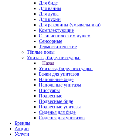
Для биде
Для ванны
Для душа
Для кухни
Для раковины (умывальника)
Комплектующие
С гигиеническим душем
Сенсорные
Термостатические
Тёплые полы
Унитазы, биде, писсуары
Назад
Унитазы, биде, писсуары
Бачки для унитазов
Напольные биде
Напольные унитазы
Писсуары
Подвесные
Подвесные биде
Подвесные унитазы
Сиденья для биде
Сиденья для унитазов
Бренды
Акции
Услуги