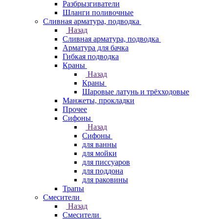
Разбрызгиватели
Шланги поливочные
Сливная арматура, подводка
Назад
Сливная арматура, подводка
Арматура для бачка
Гибкая подводка
Краны
Назад
Краны
Шаровые латунь и трёхходовые
Манжеты, прокладки
Прочее
Сифоны
Назад
Сифоны
для ванны
для мойки
для писсуаров
для поддона
для раковины
Трапы
Смесители
Назад
Смесители