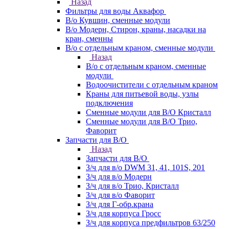
Назад
Фильтры для воды Аквафор
В/о Кувшин, сменные модули
В/о Модерн, Стирон, краны, насадки на
кран, сменны
В/о с отдельным краном, сменные модули
Назад
В/о с отдельным краном, сменные
модули
Водоочистители с отдельным краном
Краны для питьевой воды, узлы
подключения
Сменные модули для В/О Кристалл
Сменные модули для В/О Трио,
Фаворит
Запчасти для В/О
Назад
Запчасти для В/О
З/ч для в/о DWM 31, 41, 101S, 201
З/ч для в/о Модерн
З/ч для в/о Трио, Кристалл
З/ч для в/о Фаворит
З/ч для Г-обр.крана
З/ч для корпуса Гросс
З/ч для корпуса предфильтров 63/250