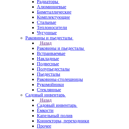
Радиаторы
Алюминиевые
Биметаллические
Комплектующие
Стальные
Теплоносители
Чугунные
Раковины и пьедесталы
Назад
Раковины и пьедесталы
Встраиваемые
Накладные
Подвесные
Полупьедесталы
Пьедесталы
Раковины-столешницы
Рукомойники
Стеклянные
Садовый инвентарь
Назад
Садовый инвентарь
Ёмкости
Капельный полив
Коннекторы, переходники
Прочее