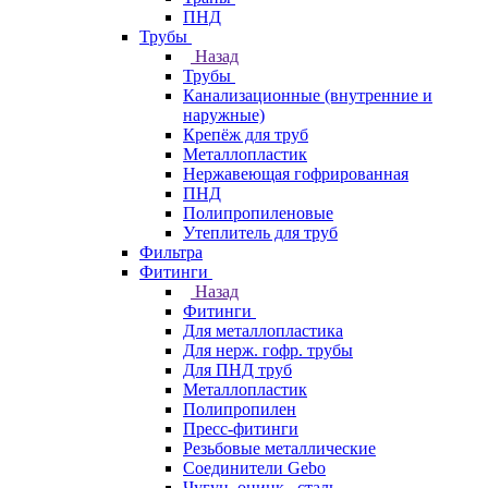
ПНД
Трубы
Назад
Трубы
Канализационные (внутренние и
наружные)
Крепёж для труб
Металлопластик
Нержавеющая гофрированная
ПНД
Полипропиленовые
Утеплитель для труб
Фильтра
Фитинги
Назад
Фитинги
Для металлопластика
Для нерж. гофр. трубы
Для ПНД труб
Металлопластик
Полипропилен
Пресс-фитинги
Резьбовые металлические
Соединители Gebo
Чугун, оцинк., сталь