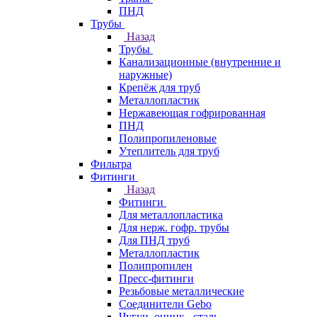
ПНД
Трубы
Назад
Трубы
Канализационные (внутренние и
наружные)
Крепёж для труб
Металлопластик
Нержавеющая гофрированная
ПНД
Полипропиленовые
Утеплитель для труб
Фильтра
Фитинги
Назад
Фитинги
Для металлопластика
Для нерж. гофр. трубы
Для ПНД труб
Металлопластик
Полипропилен
Пресс-фитинги
Резьбовые металлические
Соединители Gebo
Чугун, оцинк., сталь