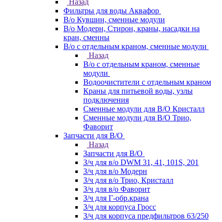
Назад
Фильтры для воды Аквафор
В/о Кувшин, сменные модули
В/о Модерн, Стирон, краны, насадки на
кран, сменны
В/о с отдельным краном, сменные модули
Назад
В/о с отдельным краном, сменные
модули
Водоочистители с отдельным краном
Краны для питьевой воды, узлы
подключения
Сменные модули для В/О Кристалл
Сменные модули для В/О Трио,
Фаворит
Запчасти для В/О
Назад
Запчасти для В/О
З/ч для в/о DWM 31, 41, 101S, 201
З/ч для в/о Модерн
З/ч для в/о Трио, Кристалл
З/ч для в/о Фаворит
З/ч для Г-обр.крана
З/ч для корпуса Гросс
З/ч для корпуса предфильтров 63/250