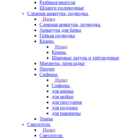
Разбрызгиватели
Шланги поливочные
Сливная арматура, подводка
Назад
Сливная арматура, подводка
Арматура для бачка
Гибкая подводка
Краны
Назад
Краны
Шаровые латунь и трёхходовые
Манжеты, прокладки
Прочее
Сифоны
Назад
Сифоны
для ванны
для мойки
для писсуаров
для поддона
для раковины
Трапы
Смесители
Назад
Смесители