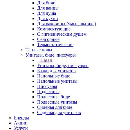
Для биде
Для ванны
Для душа
Для кухни
Для раковины (умывальника)
Комплектующие
С гигиеническим душем
Сенсорные
Термостатические
Тёплые полы
Унитазы, биде, писсуары
Назад
Унитазы, биде, писсуары
Бачки для унитазов
Напольные биде
Напольные унитазы
Писсуары
Подвесные
Подвесные биде
Подвесные унитазы
Сиденья для биде
Сиденья для унитазов
Бренды
Акции
Услуги