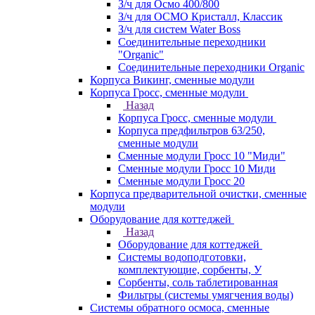
З/ч для Осмо 400/800
З/ч для ОСМО Кристалл, Классик
З/ч для систем Water Boss
Соединительные переходники
"Organic"
Соединительные переходники Organic
Корпуса Викинг, сменные модули
Корпуса Гросс, сменные модули
Назад
Корпуса Гросс, сменные модули
Корпуса предфильтров 63/250,
сменные модули
Сменные модули Гросс 10 "Миди"
Сменные модули Гросс 10 Миди
Сменные модули Гросс 20
Корпуса предварительной очистки, сменные
модули
Оборудование для коттеджей
Назад
Оборудование для коттеджей
Системы водоподготовки,
комплектующие, сорбенты, У
Сорбенты, соль таблетированная
Фильтры (системы умягчения воды)
Системы обратного осмоса, сменные