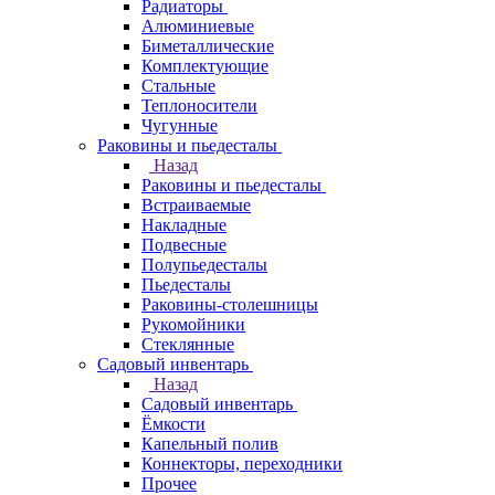
Радиаторы
Алюминиевые
Биметаллические
Комплектующие
Стальные
Теплоносители
Чугунные
Раковины и пьедесталы
Назад
Раковины и пьедесталы
Встраиваемые
Накладные
Подвесные
Полупьедесталы
Пьедесталы
Раковины-столешницы
Рукомойники
Стеклянные
Садовый инвентарь
Назад
Садовый инвентарь
Ёмкости
Капельный полив
Коннекторы, переходники
Прочее