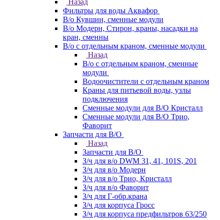
Назад
Фильтры для воды Аквафор
В/о Кувшин, сменные модули
В/о Модерн, Стирон, краны, насадки на
кран, сменны
В/о с отдельным краном, сменные модули
Назад
В/о с отдельным краном, сменные
модули
Водоочистители с отдельным краном
Краны для питьевой воды, узлы
подключения
Сменные модули для В/О Кристалл
Сменные модули для В/О Трио,
Фаворит
Запчасти для В/О
Назад
Запчасти для В/О
З/ч для в/о DWM 31, 41, 101S, 201
З/ч для в/о Модерн
З/ч для в/о Трио, Кристалл
З/ч для в/о Фаворит
З/ч для Г-обр.крана
З/ч для корпуса Гросс
З/ч для корпуса предфильтров 63/250