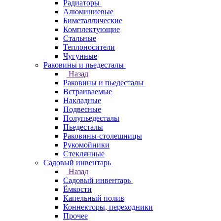
Радиаторы
Алюминиевые
Биметаллические
Комплектующие
Стальные
Теплоносители
Чугунные
Раковины и пьедесталы
Назад
Раковины и пьедесталы
Встраиваемые
Накладные
Подвесные
Полупьедесталы
Пьедесталы
Раковины-столешницы
Рукомойники
Стеклянные
Садовый инвентарь
Назад
Садовый инвентарь
Ёмкости
Капельный полив
Коннекторы, переходники
Прочее