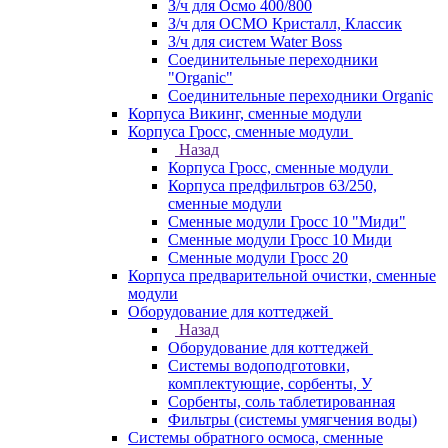
З/ч для Осмо 400/800
З/ч для ОСМО Кристалл, Классик
З/ч для систем Water Boss
Соединительные переходники
"Organic"
Соединительные переходники Organic
Корпуса Викинг, сменные модули
Корпуса Гросс, сменные модули
Назад
Корпуса Гросс, сменные модули
Корпуса предфильтров 63/250,
сменные модули
Сменные модули Гросс 10 "Миди"
Сменные модули Гросс 10 Миди
Сменные модули Гросс 20
Корпуса предварительной очистки, сменные
модули
Оборудование для коттеджей
Назад
Оборудование для коттеджей
Системы водоподготовки,
комплектующие, сорбенты, У
Сорбенты, соль таблетированная
Фильтры (системы умягчения воды)
Системы обратного осмоса, сменные