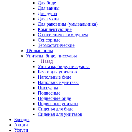
Для биде
Для ванны
Для душа
Для кухни
Для раковины (умывальника)
Комплектующие
С гигиеническим душем
Сенсорные
Термостатические
Тёплые полы
Унитазы, биде, писсуары
Назад
Унитазы, биде, писсуары
Бачки для унитазов
Напольные биде
Напольные унитазы
Писсуары
Подвесные
Подвесные биде
Подвесные унитазы
Сиденья для биде
Сиденья для унитазов
Бренды
Акции
Услуги