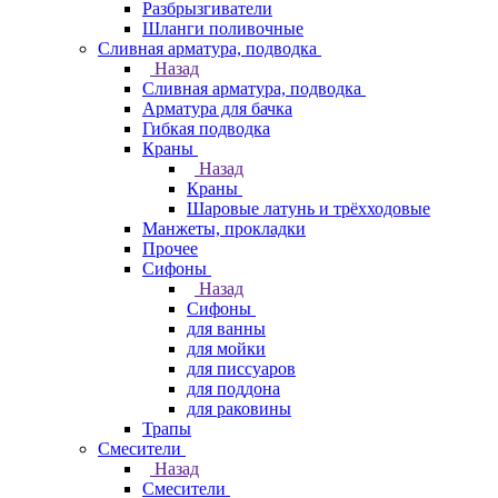
Разбрызгиватели
Шланги поливочные
Сливная арматура, подводка
Назад
Сливная арматура, подводка
Арматура для бачка
Гибкая подводка
Краны
Назад
Краны
Шаровые латунь и трёхходовые
Манжеты, прокладки
Прочее
Сифоны
Назад
Сифоны
для ванны
для мойки
для писсуаров
для поддона
для раковины
Трапы
Смесители
Назад
Смесители