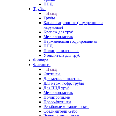
ПНД
Трубы
Назад
Трубы
Канализационные (внутренние и
наружные)
Крепёж для труб
Металлопластик
Нержавеющая гофрированная
ПНД
Полипропиленовые
Утеплитель для труб
Фильтра
Фитинги
Назад
Фитинги
Для металлопластика
Для нерж. гофр. трубы
Для ПНД труб
Металлопластик
Полипропилен
Пресс-фитинги
Резьбовые металлические
Соединители Gebo
Чугун, оцинк., сталь