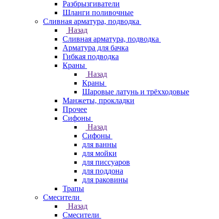
Разбрызгиватели
Шланги поливочные
Сливная арматура, подводка
Назад
Сливная арматура, подводка
Арматура для бачка
Гибкая подводка
Краны
Назад
Краны
Шаровые латунь и трёхходовые
Манжеты, прокладки
Прочее
Сифоны
Назад
Сифоны
для ванны
для мойки
для писсуаров
для поддона
для раковины
Трапы
Смесители
Назад
Смесители