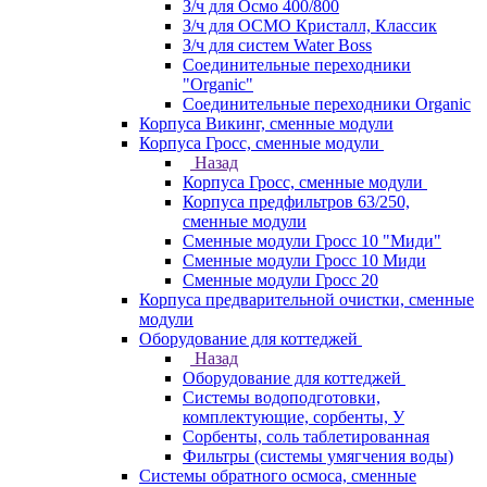
З/ч для Осмо 400/800
З/ч для ОСМО Кристалл, Классик
З/ч для систем Water Boss
Соединительные переходники
"Organic"
Соединительные переходники Organic
Корпуса Викинг, сменные модули
Корпуса Гросс, сменные модули
Назад
Корпуса Гросс, сменные модули
Корпуса предфильтров 63/250,
сменные модули
Сменные модули Гросс 10 "Миди"
Сменные модули Гросс 10 Миди
Сменные модули Гросс 20
Корпуса предварительной очистки, сменные
модули
Оборудование для коттеджей
Назад
Оборудование для коттеджей
Системы водоподготовки,
комплектующие, сорбенты, У
Сорбенты, соль таблетированная
Фильтры (системы умягчения воды)
Системы обратного осмоса, сменные