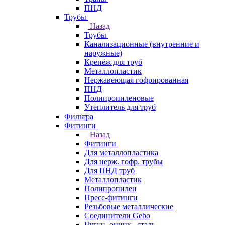
ПНД
Трубы
Назад
Трубы
Канализационные (внутренние и
наружные)
Крепёж для труб
Металлопластик
Нержавеющая гофрированная
ПНД
Полипропиленовые
Утеплитель для труб
Фильтра
Фитинги
Назад
Фитинги
Для металлопластика
Для нерж. гофр. трубы
Для ПНД труб
Металлопластик
Полипропилен
Пресс-фитинги
Резьбовые металлические
Соединители Gebo
Чугун, оцинк., сталь