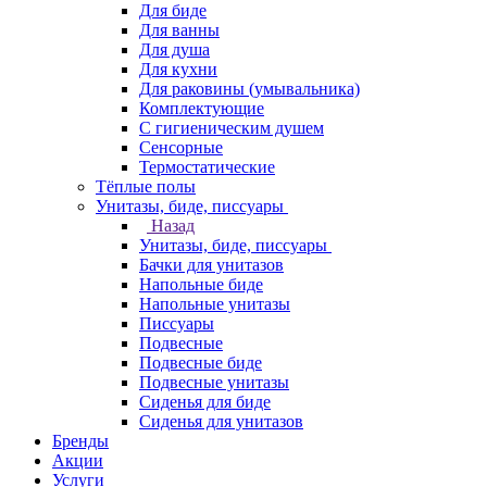
Для биде
Для ванны
Для душа
Для кухни
Для раковины (умывальника)
Комплектующие
С гигиеническим душем
Сенсорные
Термостатические
Тёплые полы
Унитазы, биде, писсуары
Назад
Унитазы, биде, писсуары
Бачки для унитазов
Напольные биде
Напольные унитазы
Писсуары
Подвесные
Подвесные биде
Подвесные унитазы
Сиденья для биде
Сиденья для унитазов
Бренды
Акции
Услуги