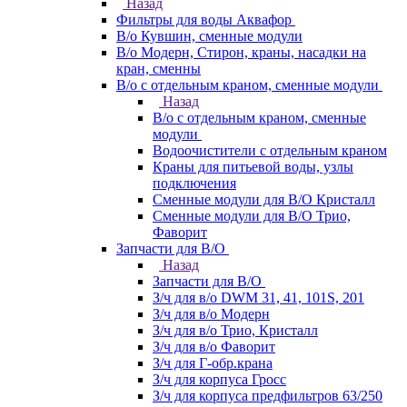
Назад
Фильтры для воды Аквафор
В/о Кувшин, сменные модули
В/о Модерн, Стирон, краны, насадки на
кран, сменны
В/о с отдельным краном, сменные модули
Назад
В/о с отдельным краном, сменные
модули
Водоочистители с отдельным краном
Краны для питьевой воды, узлы
подключения
Сменные модули для В/О Кристалл
Сменные модули для В/О Трио,
Фаворит
Запчасти для В/О
Назад
Запчасти для В/О
З/ч для в/о DWM 31, 41, 101S, 201
З/ч для в/о Модерн
З/ч для в/о Трио, Кристалл
З/ч для в/о Фаворит
З/ч для Г-обр.крана
З/ч для корпуса Гросс
З/ч для корпуса предфильтров 63/250