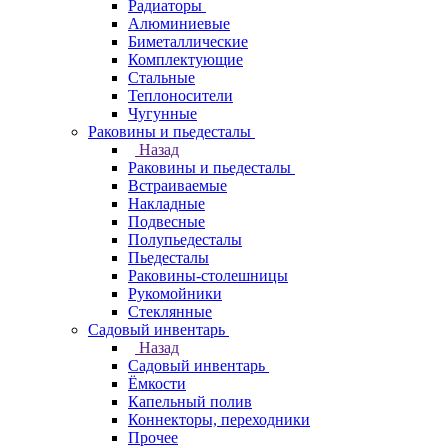
Радиаторы
Алюминиевые
Биметаллические
Комплектующие
Стальные
Теплоносители
Чугунные
Раковины и пьедесталы
Назад
Раковины и пьедесталы
Встраиваемые
Накладные
Подвесные
Полупьедесталы
Пьедесталы
Раковины-столешницы
Рукомойники
Стеклянные
Садовый инвентарь
Назад
Садовый инвентарь
Ёмкости
Капельный полив
Коннекторы, переходники
Прочее