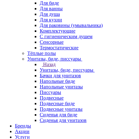
Для биде
Для ванны
Для душа
Для кухни
Для раковины (умывальника)
Комплектующие
С гигиеническим душем
Сенсорные
Термостатические
Тёплые полы
Унитазы, биде, писсуары
Назад
Унитазы, биде, писсуары
Бачки для унитазов
Напольные биде
Напольные унитазы
Писсуары
Подвесные
Подвесные биде
Подвесные унитазы
Сиденья для биде
Сиденья для унитазов
Бренды
Акции
Услуги