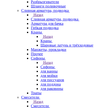
Разбрызгиватели
Шланги поливочные
Сливная арматура, подводка
Назад
Сливная арматура, подводка
Арматура для бачка
Гибкая подводка
Краны
Назад
Краны
Шаровые латунь и трёхходовые
Манжеты, прокладки
Прочее
Сифоны
Назад
Сифоны
для ванны
для мойки
для писсуаров
для поддона
для раковины
Трапы
Смесители
Назад
Смесители