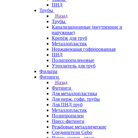
ПНД
Трубы
Назад
Трубы
Канализационные (внутренние и
наружные)
Крепёж для труб
Металлопластик
Нержавеющая гофрированная
ПНД
Полипропиленовые
Утеплитель для труб
Фильтра
Фитинги
Назад
Фитинги
Для металлопластика
Для нерж. гофр. трубы
Для ПНД труб
Металлопластик
Полипропилен
Пресс-фитинги
Резьбовые металлические
Соединители Gebo
Чугун, оцинк., сталь