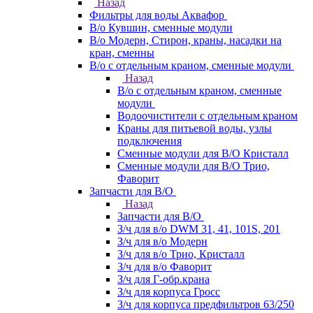
Назад
Фильтры для воды Аквафор
В/о Кувшин, сменные модули
В/о Модерн, Стирон, краны, насадки на
кран, сменны
В/о с отдельным краном, сменные модули
Назад
В/о с отдельным краном, сменные
модули
Водоочистители с отдельным краном
Краны для питьевой воды, узлы
подключения
Сменные модули для В/О Кристалл
Сменные модули для В/О Трио,
Фаворит
Запчасти для В/О
Назад
Запчасти для В/О
З/ч для в/о DWM 31, 41, 101S, 201
З/ч для в/о Модерн
З/ч для в/о Трио, Кристалл
З/ч для в/о Фаворит
З/ч для Г-обр.крана
З/ч для корпуса Гросс
З/ч для корпуса предфильтров 63/250