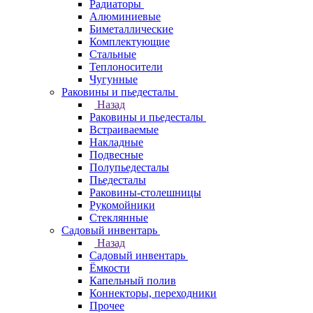
Радиаторы
Алюминиевые
Биметаллические
Комплектующие
Стальные
Теплоносители
Чугунные
Раковины и пьедесталы
Назад
Раковины и пьедесталы
Встраиваемые
Накладные
Подвесные
Полупьедесталы
Пьедесталы
Раковины-столешницы
Рукомойники
Стеклянные
Садовый инвентарь
Назад
Садовый инвентарь
Ёмкости
Капельный полив
Коннекторы, переходники
Прочее