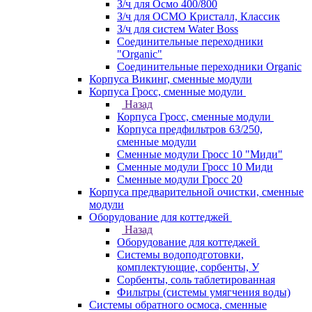
З/ч для Осмо 400/800
З/ч для ОСМО Кристалл, Классик
З/ч для систем Water Boss
Соединительные переходники
"Organic"
Соединительные переходники Organic
Корпуса Викинг, сменные модули
Корпуса Гросс, сменные модули
Назад
Корпуса Гросс, сменные модули
Корпуса предфильтров 63/250,
сменные модули
Сменные модули Гросс 10 "Миди"
Сменные модули Гросс 10 Миди
Сменные модули Гросс 20
Корпуса предварительной очистки, сменные
модули
Оборудование для коттеджей
Назад
Оборудование для коттеджей
Системы водоподготовки,
комплектующие, сорбенты, У
Сорбенты, соль таблетированная
Фильтры (системы умягчения воды)
Системы обратного осмоса, сменные