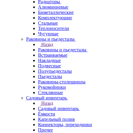
Радиаторы
Алюминиевые
Биметаллические
Комплектующие
Стальные
Теплоносители
Чугунные
Раковины и пьедесталы
Назад
Раковины и пьедесталы
Встраиваемые
Накладные
Подвесные
Полупьедесталы
Пьедесталы
Раковины-столешницы
Рукомойники
Стеклянные
Садовый инвентарь
Назад
Садовый инвентарь
Ёмкости
Капельный полив
Коннекторы, переходники
Прочее