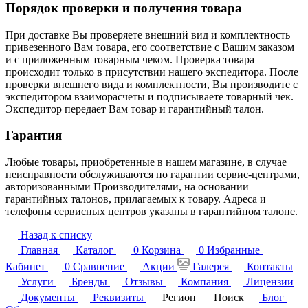
Порядок проверки и получения товара
При доставке Вы проверяете внешний вид и комплектность
привезенного Вам товара, его соответствие с Вашим заказом
и с приложенным товарным чеком. Проверка товара
происходит только в присутствии нашего экспедитора. После
проверки внешнего вида и комплектности, Вы производите с
экспедитором взаиморасчеты и подписываете товарный чек.
Экспедитор передает Вам товар и гарантийный талон.
Гарантия
Любые товары, приобретенные в нашем магазине, в случае
неисправности обслуживаются по гарантии сервис-центрами,
авторизованными Производителями, на основании
гарантийных талонов, прилагаемых к товару. Адреса и
телефоны сервисных центров указаны в гарантийном талоне.
Назад к списку
Главная
Каталог
0
Корзина
0
Избранные
Кабинет
0
Сравнение
Акции
Галерея
Контакты
Услуги
Бренды
Отзывы
Компания
Лицензии
Документы
Реквизиты
Регион
Поиск
Блог