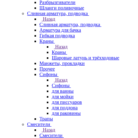
Разбрызгиватели
Шланги поливочные
Сливная арматура, подводка
Назад
Сливная арматура, подводка
Арматура для бачка
Гибкая подводка
Краны
Назад
Краны
Шаровые латунь и трёхходовые
Манжеты, прокладки
Прочее
Сифоны
Назад
Сифоны
для ванны
для мойки
для писсуаров
для поддона
для раковины
Трапы
Смесители
Назад
Смесители