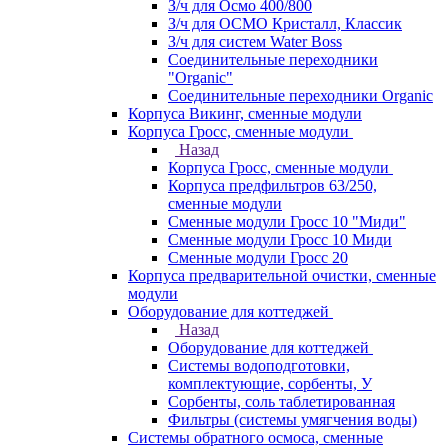
З/ч для Осмо 400/800
З/ч для ОСМО Кристалл, Классик
З/ч для систем Water Boss
Соединительные переходники
"Organic"
Соединительные переходники Organic
Корпуса Викинг, сменные модули
Корпуса Гросс, сменные модули
Назад
Корпуса Гросс, сменные модули
Корпуса предфильтров 63/250,
сменные модули
Сменные модули Гросс 10 "Миди"
Сменные модули Гросс 10 Миди
Сменные модули Гросс 20
Корпуса предварительной очистки, сменные
модули
Оборудование для коттеджей
Назад
Оборудование для коттеджей
Системы водоподготовки,
комплектующие, сорбенты, У
Сорбенты, соль таблетированная
Фильтры (системы умягчения воды)
Системы обратного осмоса, сменные