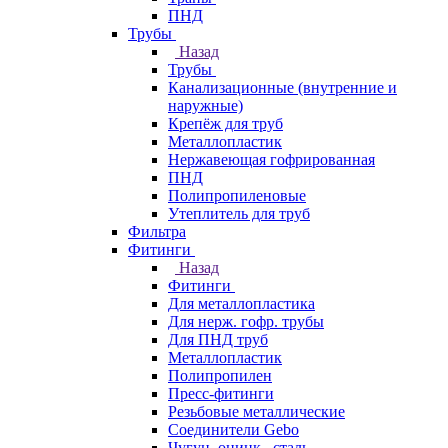
ПНД
Трубы
Назад
Трубы
Канализационные (внутренние и
наружные)
Крепёж для труб
Металлопластик
Нержавеющая гофрированная
ПНД
Полипропиленовые
Утеплитель для труб
Фильтра
Фитинги
Назад
Фитинги
Для металлопластика
Для нерж. гофр. трубы
Для ПНД труб
Металлопластик
Полипропилен
Пресс-фитинги
Резьбовые металлические
Соединители Gebo
Чугун, оцинк., сталь