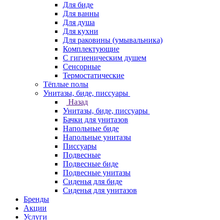
Для биде
Для ванны
Для душа
Для кухни
Для раковины (умывальника)
Комплектующие
С гигиеническим душем
Сенсорные
Термостатические
Тёплые полы
Унитазы, биде, писсуары
Назад
Унитазы, биде, писсуары
Бачки для унитазов
Напольные биде
Напольные унитазы
Писсуары
Подвесные
Подвесные биде
Подвесные унитазы
Сиденья для биде
Сиденья для унитазов
Бренды
Акции
Услуги