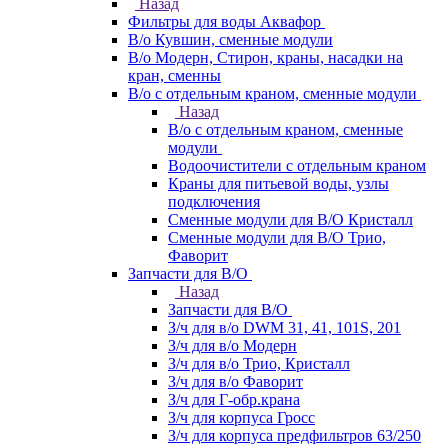
Назад
Фильтры для воды Аквафор
В/о Кувшин, сменные модули
В/о Модерн, Стирон, краны, насадки на
кран, сменны
В/о с отдельным краном, сменные модули
Назад
В/о с отдельным краном, сменные
модули
Водоочистители с отдельным краном
Краны для питьевой воды, узлы
подключения
Сменные модули для В/О Кристалл
Сменные модули для В/О Трио,
Фаворит
Запчасти для В/О
Назад
Запчасти для В/О
З/ч для в/о DWM 31, 41, 101S, 201
З/ч для в/о Модерн
З/ч для в/о Трио, Кристалл
З/ч для в/о Фаворит
З/ч для Г-обр.крана
З/ч для корпуса Гросс
З/ч для корпуса предфильтров 63/250