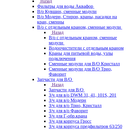
Назад
Фильтры для воды Аквафор
В/о Кувшин, сменные модули
В/о Модерн, Стирон, краны, насадки на
кран, сменны
В/о с отдельным краном, сменные модули
Назад
В/о с отдельным краном, сменные
модули
Водоочистители с отдельным краном
Краны для питьевой воды, узлы
подключения
Сменные модули для В/О Кристалл
Сменные модули для В/О Трио,
Фаворит
Запчасти для В/О
Назад
Запчасти для В/О
З/ч для в/о DWM 31, 41, 101S, 201
З/ч для в/о Модерн
З/ч для в/о Трио, Кристалл
З/ч для в/о Фаворит
З/ч для Г-обр.крана
З/ч для корпуса Гросс
З/ч для корпуса предфильтров 63/250