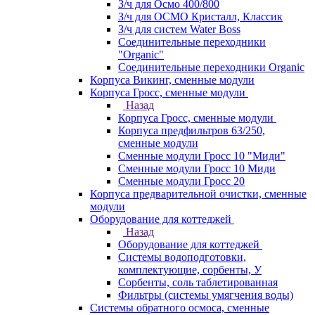
З/ч для Осмо 400/800
З/ч для ОСМО Кристалл, Классик
З/ч для систем Water Boss
Соединительные переходники
"Organic"
Соединительные переходники Organic
Корпуса Викинг, сменные модули
Корпуса Гросс, сменные модули
Назад
Корпуса Гросс, сменные модули
Корпуса предфильтров 63/250,
сменные модули
Сменные модули Гросс 10 "Миди"
Сменные модули Гросс 10 Миди
Сменные модули Гросс 20
Корпуса предварительной очистки, сменные
модули
Оборудование для коттеджей
Назад
Оборудование для коттеджей
Системы водоподготовки,
комплектующие, сорбенты, У
Сорбенты, соль таблетированная
Фильтры (системы умягчения воды)
Системы обратного осмоса, сменные