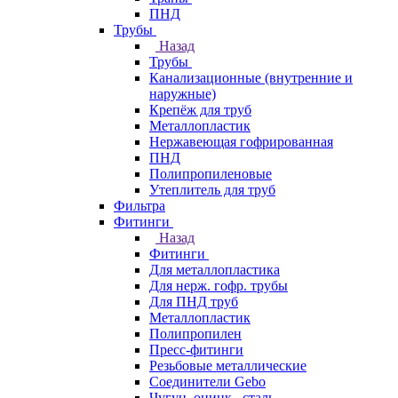
ПНД
Трубы
Назад
Трубы
Канализационные (внутренние и
наружные)
Крепёж для труб
Металлопластик
Нержавеющая гофрированная
ПНД
Полипропиленовые
Утеплитель для труб
Фильтра
Фитинги
Назад
Фитинги
Для металлопластика
Для нерж. гофр. трубы
Для ПНД труб
Металлопластик
Полипропилен
Пресс-фитинги
Резьбовые металлические
Соединители Gebo
Чугун, оцинк., сталь