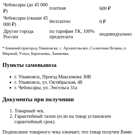
Чебоксары (до 45 000
платная
600 ₽
₽)
Чебоксары (свыше 45
бесплатно
0 ₽
000 ₽)
Другие города
по тарифам ТК, 100%
индивидуально
России
предоплата
* Ближний пригород Ульяновска: с. Архангельское, Солнечная Поляна, п.
Мирный, Учхоз, Баратаевка, Лаишевка.
Пункты самовывоза
г. Ульяновск, Проезд Максимова 30В
г. Ульяновск, ул. Октябрьская, 48
г. Чебоксары, ул. Энгельса 31а
Документы при получении
Товарный чек.
Гарантийный талон (если на товар установлен
гарантийный срок).
Подписание товарного чека означает, что товар получен Вами