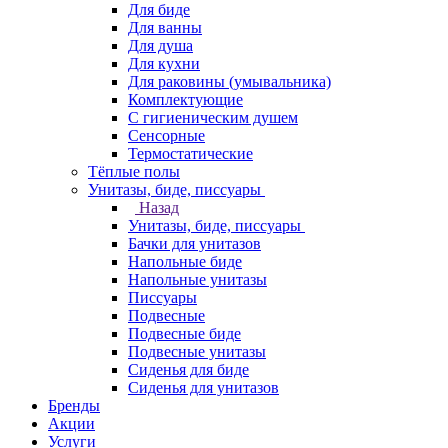
Для биде
Для ванны
Для душа
Для кухни
Для раковины (умывальника)
Комплектующие
С гигиеническим душем
Сенсорные
Термостатические
Тёплые полы
Унитазы, биде, писсуары
Назад
Унитазы, биде, писсуары
Бачки для унитазов
Напольные биде
Напольные унитазы
Писсуары
Подвесные
Подвесные биде
Подвесные унитазы
Сиденья для биде
Сиденья для унитазов
Бренды
Акции
Услуги