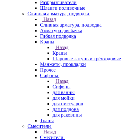
Разбрызгиватели
Шланги поливочные
Сливная арматура, подводка
Назад
Сливная арматура, подводка
Арматура для бачка
Гибкая подводка
Краны
Назад
Краны
Шаровые латунь и трёхходовые
Манжеты, прокладки
Прочее
Сифоны
Назад
Сифоны
для ванны
для мойки
для писсуаров
для поддона
для раковины
Трапы
Смесители
Назад
Смесители