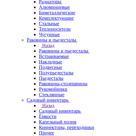
Радиаторы
Алюминиевые
Биметаллические
Комплектующие
Стальные
Теплоносители
Чугунные
Раковины и пьедесталы
Назад
Раковины и пьедесталы
Встраиваемые
Накладные
Подвесные
Полупьедесталы
Пьедесталы
Раковины-столешницы
Рукомойники
Стеклянные
Садовый инвентарь
Назад
Садовый инвентарь
Ёмкости
Капельный полив
Коннекторы, переходники
Прочее