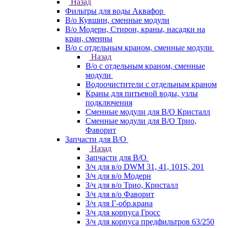
Назад
Фильтры для воды Аквафор
В/о Кувшин, сменные модули
В/о Модерн, Стирон, краны, насадки на
кран, сменны
В/о с отдельным краном, сменные модули
Назад
В/о с отдельным краном, сменные
модули
Водоочистители с отдельным краном
Краны для питьевой воды, узлы
подключения
Сменные модули для В/О Кристалл
Сменные модули для В/О Трио,
Фаворит
Запчасти для В/О
Назад
Запчасти для В/О
З/ч для в/о DWM 31, 41, 101S, 201
З/ч для в/о Модерн
З/ч для в/о Трио, Кристалл
З/ч для в/о Фаворит
З/ч для Г-обр.крана
З/ч для корпуса Гросс
З/ч для корпуса предфильтров 63/250