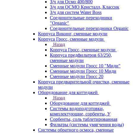
З/ч для Осмо 400/800
З/ч для ОСМО Кристалл, Классик
З/ч для систем Water Boss
Соединительные переходники
"Organic"
Соединительные переходники Organic
Корпуса Викинг, сменные модули
Корпуса Гросс, сменные модули
Назад
Корпуса Гросс, сменные модули
Корпуса предфильтров 63/250,
сменные модули
Сменные модули Гросс 10 "Миди"
Сменные модули Гросс 10 Миди
Сменные модули Гросс 20
Корпуса предварительной очистки, сменные
модули
Оборудование для коттеджей
Назад
Оборудование для коттеджей
Системы водоподготовки,
комплектующие, сорбенты, У
Сорбенты, соль таблетированная
Фильтры (системы умягчения воды)
Системы обратного осмоса, сменные