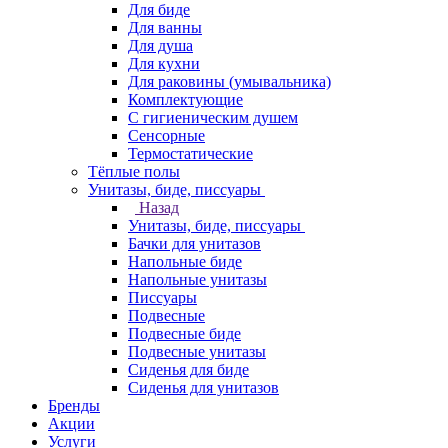
Для биде
Для ванны
Для душа
Для кухни
Для раковины (умывальника)
Комплектующие
С гигиеническим душем
Сенсорные
Термостатические
Тёплые полы
Унитазы, биде, писсуары
Назад
Унитазы, биде, писсуары
Бачки для унитазов
Напольные биде
Напольные унитазы
Писсуары
Подвесные
Подвесные биде
Подвесные унитазы
Сиденья для биде
Сиденья для унитазов
Бренды
Акции
Услуги