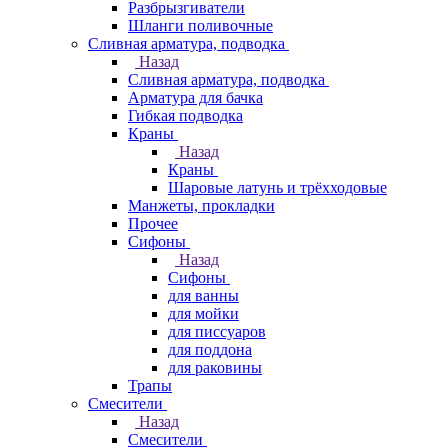
Разбрызгиватели
Шланги поливочные
Сливная арматура, подводка
Назад
Сливная арматура, подводка
Арматура для бачка
Гибкая подводка
Краны
Назад
Краны
Шаровые латунь и трёхходовые
Манжеты, прокладки
Прочее
Сифоны
Назад
Сифоны
для ванны
для мойки
для писсуаров
для поддона
для раковины
Трапы
Смесители
Назад
Смесители