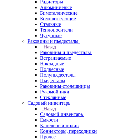
Радиаторы
Алюминиевые
Биметаллические
Комплектующие
Стальные
Теплоносители
Чугунные
Раковины и пьедесталы
Назад
Раковины и пьедесталы
Встраиваемые
Накладные
Подвесные
Полупьедесталы
Пьедесталы
Раковины-столешницы
Рукомойники
Стеклянные
Садовый инвентарь
Назад
Садовый инвентарь
Ёмкости
Капельный полив
Коннекторы, переходники
Прочее