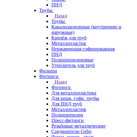
ПНД
Трубы
Назад
Трубы
Канализационные (внутренние и
наружные)
Крепёж для труб
Металлопластик
Нержавеющая гофрированная
ПНД
Полипропиленовые
Утеплитель для труб
Фильтра
Фитинги
Назад
Фитинги
Для металлопластика
Для нерж. гофр. трубы
Для ПНД труб
Металлопластик
Полипропилен
Пресс-фитинги
Резьбовые металлические
Соединители Gebo
Чугун, оцинк., сталь