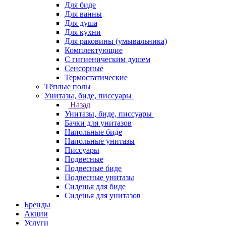
Для биде
Для ванны
Для душа
Для кухни
Для раковины (умывальника)
Комплектующие
С гигиеническим душем
Сенсорные
Термостатические
Тёплые полы
Унитазы, биде, писсуары
Назад
Унитазы, биде, писсуары
Бачки для унитазов
Напольные биде
Напольные унитазы
Писсуары
Подвесные
Подвесные биде
Подвесные унитазы
Сиденья для биде
Сиденья для унитазов
Бренды
Акции
Услуги