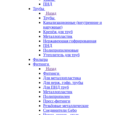
ПНД
Трубы
Назад
Трубы
Канализационные (внутренние и
наружные)
Крепёж для труб
Металлопластик
Нержавеющая гофрированная
ПНД
Полипропиленовые
Утеплитель для труб
Фильтра
Фитинги
Назад
Фитинги
Для металлопластика
Для нерж. гофр. трубы
Для ПНД труб
Металлопластик
Полипропилен
Пресс-фитинги
Резьбовые металлические
Соединители Gebo
Чугун, оцинк., сталь