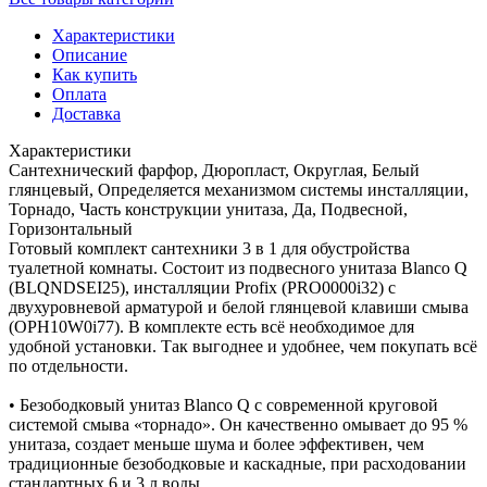
Характеристики
Описание
Как купить
Оплата
Доставка
Характеристики
Сантехнический фарфор, Дюропласт, Округлая, Белый
глянцевый, Определяется механизмом системы инсталляции,
Торнадо, Часть конструкции унитаза, Да, Подвесной,
Горизонтальный
Готовый комплект сантехники 3 в 1 для обустройства
туалетной комнаты. Состоит из подвесного унитаза Blanco Q
(BLQNDSEI25), инсталляции Profix (PRO0000i32) с
двухуровневой арматурой и белой глянцевой клавиши смыва
(OPH10W0i77). В комплекте есть всё необходимое для
удобной установки. Так выгоднее и удобнее, чем покупать всё
по отдельности.
• Безободковый унитаз Blanco Q с современной круговой
системой смыва «торнадо». Он качественно омывает до 95 %
унитаза, создает меньше шума и более эффективен, чем
традиционные безободковые и каскадные, при расходовании
стандартных 6 и 3 л воды.