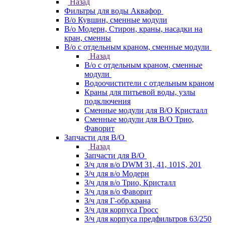
Назад
Фильтры для воды Аквафор
В/о Кувшин, сменные модули
В/о Модерн, Стирон, краны, насадки на
кран, сменны
В/о с отдельным краном, сменные модули
Назад
В/о с отдельным краном, сменные
модули
Водоочистители с отдельным краном
Краны для питьевой воды, узлы
подключения
Сменные модули для В/О Кристалл
Сменные модули для В/О Трио,
Фаворит
Запчасти для В/О
Назад
Запчасти для В/О
З/ч для в/о DWM 31, 41, 101S, 201
З/ч для в/о Модерн
З/ч для в/о Трио, Кристалл
З/ч для в/о Фаворит
З/ч для Г-обр.крана
З/ч для корпуса Гросс
З/ч для корпуса предфильтров 63/250