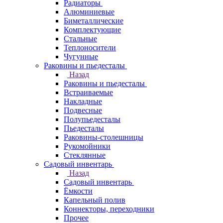
Радиаторы
Алюминиевые
Биметаллические
Комплектующие
Стальные
Теплоносители
Чугунные
Раковины и пьедесталы
Назад
Раковины и пьедесталы
Встраиваемые
Накладные
Подвесные
Полупьедесталы
Пьедесталы
Раковины-столешницы
Рукомойники
Стеклянные
Садовый инвентарь
Назад
Садовый инвентарь
Ёмкости
Капельный полив
Коннекторы, переходники
Прочее