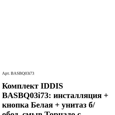
Арт.
BASBQ03i73
Комплект IDDIS
BASBQ03i73: инсталляция +
кнопка Белая + унитаз б/
обод, смыв Торнадо с