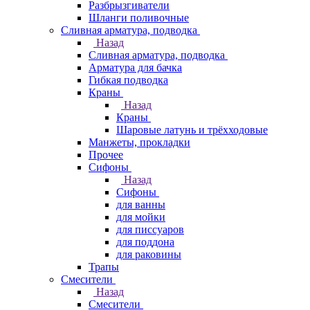
Разбрызгиватели
Шланги поливочные
Сливная арматура, подводка
Назад
Сливная арматура, подводка
Арматура для бачка
Гибкая подводка
Краны
Назад
Краны
Шаровые латунь и трёхходовые
Манжеты, прокладки
Прочее
Сифоны
Назад
Сифоны
для ванны
для мойки
для писсуаров
для поддона
для раковины
Трапы
Смесители
Назад
Смесители