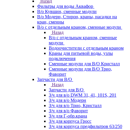
Назад
Фильтры для воды Аквафор
В/о Кувшин, сменные модули
В/о Модерн, Стирон, краны, насадки на
кран, сменны
В/о с отдельным краном, сменные модули
Назад
В/о с отдельным краном, сменные
модули
Водоочистители с отдельным краном
Краны для питьевой воды, узлы
подключения
Сменные модули для В/О Кристалл
Сменные модули для В/О Трио,
Фаворит
Запчасти для В/О
Назад
Запчасти для В/О
З/ч для в/о DWM 31, 41, 101S, 201
З/ч для в/о Модерн
З/ч для в/о Трио, Кристалл
З/ч для в/о Фаворит
З/ч для Г-обр.крана
З/ч для корпуса Гросс
З/ч для корпуса предфильтров 63/250