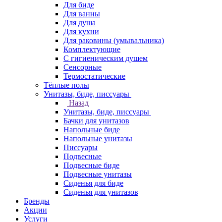
Для биде
Для ванны
Для душа
Для кухни
Для раковины (умывальника)
Комплектующие
С гигиеническим душем
Сенсорные
Термостатические
Тёплые полы
Унитазы, биде, писсуары
Назад
Унитазы, биде, писсуары
Бачки для унитазов
Напольные биде
Напольные унитазы
Писсуары
Подвесные
Подвесные биде
Подвесные унитазы
Сиденья для биде
Сиденья для унитазов
Бренды
Акции
Услуги