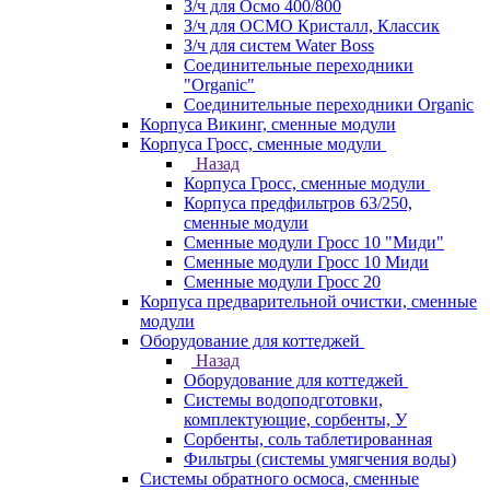
З/ч для Осмо 400/800
З/ч для ОСМО Кристалл, Классик
З/ч для систем Water Boss
Соединительные переходники
"Organic"
Соединительные переходники Organic
Корпуса Викинг, сменные модули
Корпуса Гросс, сменные модули
Назад
Корпуса Гросс, сменные модули
Корпуса предфильтров 63/250,
сменные модули
Сменные модули Гросс 10 "Миди"
Сменные модули Гросс 10 Миди
Сменные модули Гросс 20
Корпуса предварительной очистки, сменные
модули
Оборудование для коттеджей
Назад
Оборудование для коттеджей
Системы водоподготовки,
комплектующие, сорбенты, У
Сорбенты, соль таблетированная
Фильтры (системы умягчения воды)
Системы обратного осмоса, сменные