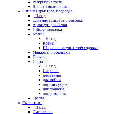
Разбрызгиватели
Шланги поливочные
Сливная арматура, подводка
Назад
Сливная арматура, подводка
Арматура для бачка
Гибкая подводка
Краны
Назад
Краны
Шаровые латунь и трёхходовые
Манжеты, прокладки
Прочее
Сифоны
Назад
Сифоны
для ванны
для мойки
для писсуаров
для поддона
для раковины
Трапы
Смесители
Назад
Смесители