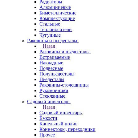
Радиаторы
Алюминиевые
Биметаллические
Комплектующие
Стальные
Теплоносители
Чугунные
Раковины и пьедесталы
Назад
Раковины и пьедесталы
Встраиваемые
Накладные
Подвесные
Полупьедесталы
Пьедесталы
Раковины-столешницы
Рукомойники
Стеклянные
Садовый инвентарь
Назад
Садовый инвентарь
Ёмкости
Капельный полив
Коннекторы, переходники
Прочее