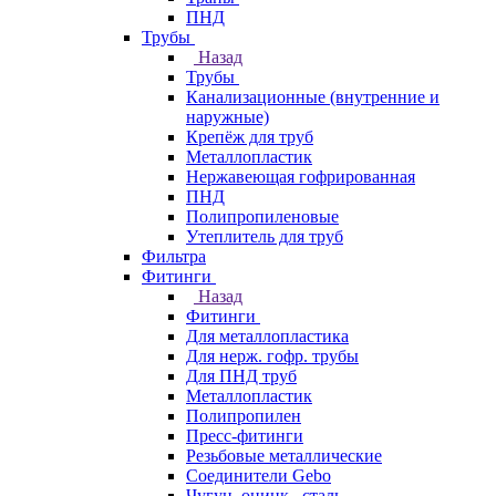
ПНД
Трубы
Назад
Трубы
Канализационные (внутренние и
наружные)
Крепёж для труб
Металлопластик
Нержавеющая гофрированная
ПНД
Полипропиленовые
Утеплитель для труб
Фильтра
Фитинги
Назад
Фитинги
Для металлопластика
Для нерж. гофр. трубы
Для ПНД труб
Металлопластик
Полипропилен
Пресс-фитинги
Резьбовые металлические
Соединители Gebo
Чугун, оцинк., сталь