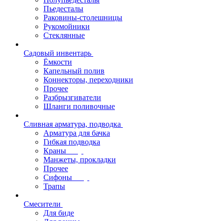
Пьедесталы
Раковины-столешницы
Рукомойники
Стеклянные
Садовый инвентарь
Ёмкости
Капельный полив
Коннекторы, переходники
Прочее
Разбрызгиватели
Шланги поливочные
Сливная арматура, подводка
Арматура для бачка
Гибкая подводка
Краны
Манжеты, прокладки
Прочее
Сифоны
Трапы
Смесители
Для биде