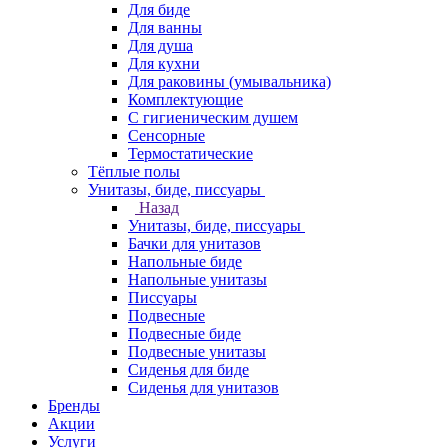
Для биде
Для ванны
Для душа
Для кухни
Для раковины (умывальника)
Комплектующие
С гигиеническим душем
Сенсорные
Термостатические
Тёплые полы
Унитазы, биде, писсуары
Назад
Унитазы, биде, писсуары
Бачки для унитазов
Напольные биде
Напольные унитазы
Писсуары
Подвесные
Подвесные биде
Подвесные унитазы
Сиденья для биде
Сиденья для унитазов
Бренды
Акции
Услуги