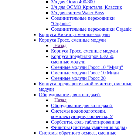
З/ч для Осмо 400/800
З/ч для ОСМО Кристалл, Классик
З/ч для систем Water Boss
Соединительные переходники
"Organic"
Соединительные переходники Organic
Корпуса Викинг, сменные модули
Корпуса Гросс, сменные модули
Назад
Корпуса Гросс, сменные модули
Корпуса предфильтров 63/250,
сменные модули
Сменные модули Гросс 10 "Миди"
Сменные модули Гросс 10 Миди
Сменные модули Гросс 20
Корпуса предварительной очистки, сменные
модули
Оборудование для коттеджей
Назад
Оборудование для коттеджей
Системы водоподготовки,
комплектующие, сорбенты, У
Сорбенты, соль таблетированная
Фильтры (системы умягчения воды)
Системы обратного осмоса, сменные