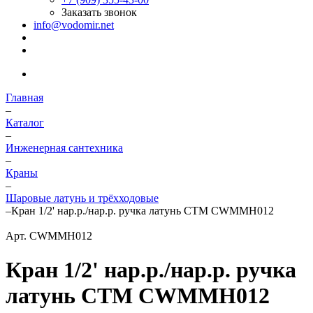
Заказать звонок
info@vodomir.net
Главная
–
Каталог
–
Инженерная сантехника
–
Краны
–
Шаровые латунь и трёхходовые
–
Кран 1/2' нар.р./нар.р. ручка латунь СТМ CWMMH012
Арт.
CWMMH012
Кран 1/2' нар.р./нар.р. ручка
латунь СТМ CWMMH012