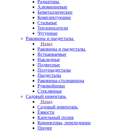
Радиаторы
Алюминиевые
Биметаллические
Комплектующие
Стальные
Теплоносители
Чугунные
Раковины и пьедесталы
Назад
Раковины и пьедесталы
Встраиваемые
Накладные
Подвесные
Полупьедесталы
Пьедесталы
Раковины-столешницы
Рукомойники
Стеклянные
Садовый инвентарь
Назад
Садовый инвентарь
Ёмкости
Капельный полив
Коннекторы, переходники
Прочее