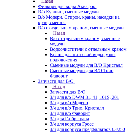
Назад
Фильтры для воды Аквафор
В/о Кувшин, сменные модули
В/о Модерн, Стирон, краны, насадки на
кран, сменны
В/о с отдельным краном, сменные модули
Назад
В/о с отдельным краном, сменные
модули
Водоочистители с отдельным краном
Краны для питьевой воды, узлы
подключения
Сменные модули для В/О Кристалл
Сменные модули для В/О Трио,
Фаворит
Запчасти для В/О
Назад
Запчасти для В/О
З/ч для в/о DWM 31, 41, 101S, 201
З/ч для в/о Модерн
З/ч для в/о Трио, Кристалл
З/ч для в/о Фаворит
З/ч для Г-обр.крана
З/ч для корпуса Гросс
З/ч для корпуса предфильтров 63/250