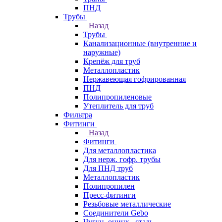
ПНД
Трубы
Назад
Трубы
Канализационные (внутренние и
наружные)
Крепёж для труб
Металлопластик
Нержавеющая гофрированная
ПНД
Полипропиленовые
Утеплитель для труб
Фильтра
Фитинги
Назад
Фитинги
Для металлопластика
Для нерж. гофр. трубы
Для ПНД труб
Металлопластик
Полипропилен
Пресс-фитинги
Резьбовые металлические
Соединители Gebo
Чугун, оцинк., сталь