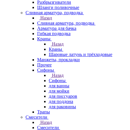
Разбрызгиватели
Шланги поливочные
Сливная арматура, подводка
Назад
Сливная арматура, подводка
Арматура для бачка
Гибкая подводка
Краны
Назад
Краны
Шаровые латунь и трёхходовые
Манжеты, прокладки
Прочее
Сифоны
Назад
Сифоны
для ванны
для мойки
для писсуаров
для поддона
для раковины
Трапы
Смесители
Назад
Смесители