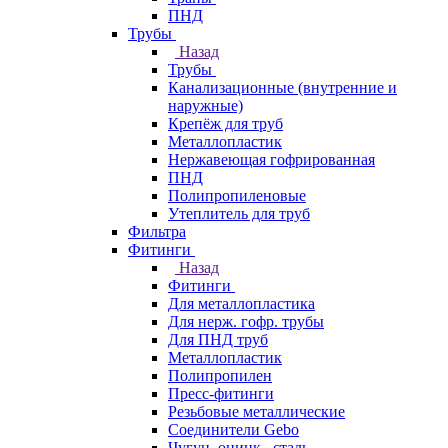
ПНД
Трубы
Назад
Трубы
Канализационные (внутренние и
наружные)
Крепёж для труб
Металлопластик
Нержавеющая гофрированная
ПНД
Полипропиленовые
Утеплитель для труб
Фильтра
Фитинги
Назад
Фитинги
Для металлопластика
Для нерж. гофр. трубы
Для ПНД труб
Металлопластик
Полипропилен
Пресс-фитинги
Резьбовые металлические
Соединители Gebo
Чугун, оцинк., сталь