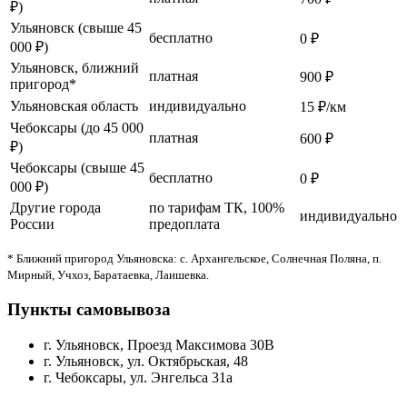
₽)
Ульяновск (свыше 45
бесплатно
0 ₽
000 ₽)
Ульяновск, ближний
платная
900 ₽
пригород*
Ульяновская область
индивидуально
15 ₽/км
Чебоксары (до 45 000
платная
600 ₽
₽)
Чебоксары (свыше 45
бесплатно
0 ₽
000 ₽)
Другие города
по тарифам ТК, 100%
индивидуально
России
предоплата
* Ближний пригород Ульяновска: с. Архангельское, Солнечная Поляна, п.
Мирный, Учхоз, Баратаевка, Лаишевка.
Пункты самовывоза
г. Ульяновск, Проезд Максимова 30В
г. Ульяновск, ул. Октябрьская, 48
г. Чебоксары, ул. Энгельса 31а