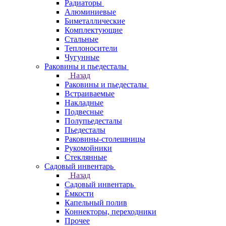
Радиаторы
Алюминиевые
Биметаллические
Комплектующие
Стальные
Теплоносители
Чугунные
Раковины и пьедесталы
Назад
Раковины и пьедесталы
Встраиваемые
Накладные
Подвесные
Полупьедесталы
Пьедесталы
Раковины-столешницы
Рукомойники
Стеклянные
Садовый инвентарь
Назад
Садовый инвентарь
Ёмкости
Капельный полив
Коннекторы, переходники
Прочее