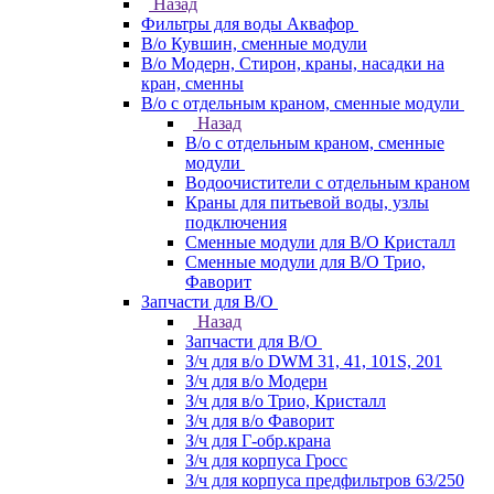
Назад
Фильтры для воды Аквафор
В/о Кувшин, сменные модули
В/о Модерн, Стирон, краны, насадки на
кран, сменны
В/о с отдельным краном, сменные модули
Назад
В/о с отдельным краном, сменные
модули
Водоочистители с отдельным краном
Краны для питьевой воды, узлы
подключения
Сменные модули для В/О Кристалл
Сменные модули для В/О Трио,
Фаворит
Запчасти для В/О
Назад
Запчасти для В/О
З/ч для в/о DWM 31, 41, 101S, 201
З/ч для в/о Модерн
З/ч для в/о Трио, Кристалл
З/ч для в/о Фаворит
З/ч для Г-обр.крана
З/ч для корпуса Гросс
З/ч для корпуса предфильтров 63/250