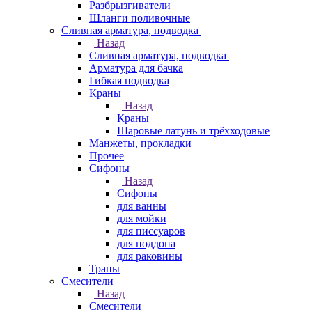
Разбрызгиватели
Шланги поливочные
Сливная арматура, подводка
Назад
Сливная арматура, подводка
Арматура для бачка
Гибкая подводка
Краны
Назад
Краны
Шаровые латунь и трёхходовые
Манжеты, прокладки
Прочее
Сифоны
Назад
Сифоны
для ванны
для мойки
для писсуаров
для поддона
для раковины
Трапы
Смесители
Назад
Смесители