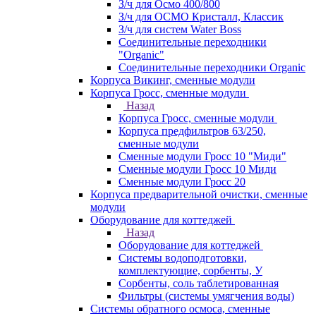
З/ч для Осмо 400/800
З/ч для ОСМО Кристалл, Классик
З/ч для систем Water Boss
Соединительные переходники
"Organic"
Соединительные переходники Organic
Корпуса Викинг, сменные модули
Корпуса Гросс, сменные модули
Назад
Корпуса Гросс, сменные модули
Корпуса предфильтров 63/250,
сменные модули
Сменные модули Гросс 10 "Миди"
Сменные модули Гросс 10 Миди
Сменные модули Гросс 20
Корпуса предварительной очистки, сменные
модули
Оборудование для коттеджей
Назад
Оборудование для коттеджей
Системы водоподготовки,
комплектующие, сорбенты, У
Сорбенты, соль таблетированная
Фильтры (системы умягчения воды)
Системы обратного осмоса, сменные