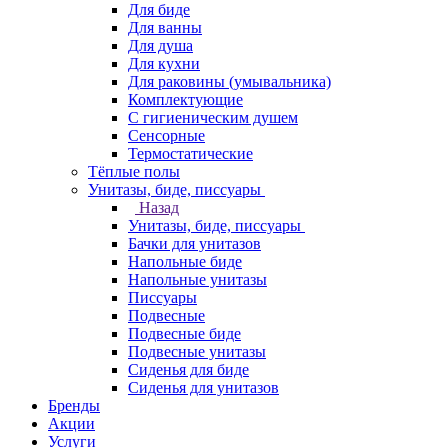
Для биде
Для ванны
Для душа
Для кухни
Для раковины (умывальника)
Комплектующие
С гигиеническим душем
Сенсорные
Термостатические
Тёплые полы
Унитазы, биде, писсуары
Назад
Унитазы, биде, писсуары
Бачки для унитазов
Напольные биде
Напольные унитазы
Писсуары
Подвесные
Подвесные биде
Подвесные унитазы
Сиденья для биде
Сиденья для унитазов
Бренды
Акции
Услуги