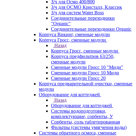
З/ч для Осмо 400/800
З/ч для ОСМО Кристалл, Классик
З/ч для систем Water Boss
Соединительные переходники
"Organic"
Соединительные переходники Organic
Корпуса Викинг, сменные модули
Корпуса Гросс, сменные модули
Назад
Корпуса Гросс, сменные модули
Корпуса предфильтров 63/250,
сменные модули
Сменные модули Гросс 10 "Миди"
Сменные модули Гросс 10 Миди
Сменные модули Гросс 20
Корпуса предварительной очистки, сменные
модули
Оборудование для коттеджей
Назад
Оборудование для коттеджей
Системы водоподготовки,
комплектующие, сорбенты, У
Сорбенты, соль таблетированная
Фильтры (системы умягчения воды)
Системы обратного осмоса, сменные