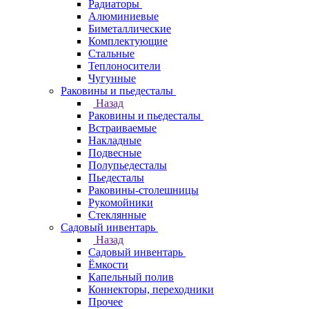
Радиаторы
Алюминиевые
Биметаллические
Комплектующие
Стальные
Теплоносители
Чугунные
Раковины и пьедесталы
Назад
Раковины и пьедесталы
Встраиваемые
Накладные
Подвесные
Полупьедесталы
Пьедесталы
Раковины-столешницы
Рукомойники
Стеклянные
Садовый инвентарь
Назад
Садовый инвентарь
Ёмкости
Капельный полив
Коннекторы, переходники
Прочее