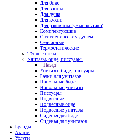
Для биде
Для ванны
Для душа
Для кухни
Для раковины (умывальника)
Комплектующие
С гигиеническим душем
Сенсорные
Термостатические
Тёплые полы
Унитазы, биде, писсуары
Назад
Унитазы, биде, писсуары
Бачки для унитазов
Напольные биде
Напольные унитазы
Писсуары
Подвесные
Подвесные биде
Подвесные унитазы
Сиденья для биде
Сиденья для унитазов
Бренды
Акции
Услуги