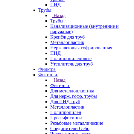
ПНД
Трубы
Назад
Трубы
Канализационные (внутренние и
наружные)
Крепёж для труб
Металлопластик
Нержавеющая гофрированная
ПНД
Полипропиленовые
Утеплитель для труб
Фильтра
Фитинги
Назад
Фитинги
Для металлопластика
Для нерж. гофр. трубы
Для ПНД труб
Металлопластик
Полипропилен
Пресс-фитинги
Резьбовые металлические
Соединители Gebo
Чугун, оцинк., сталь