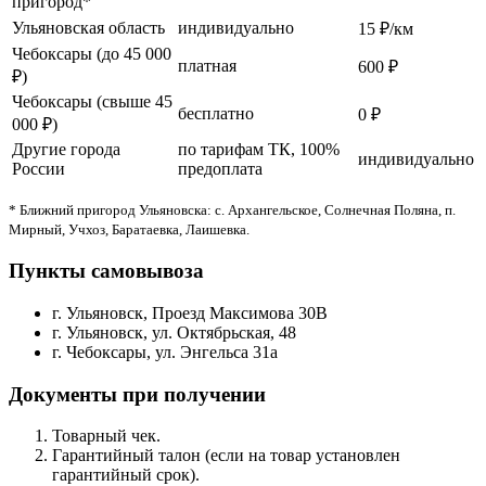
пригород*
Ульяновская область
индивидуально
15 ₽/км
Чебоксары (до 45 000
платная
600 ₽
₽)
Чебоксары (свыше 45
бесплатно
0 ₽
000 ₽)
Другие города
по тарифам ТК, 100%
индивидуально
России
предоплата
* Ближний пригород Ульяновска: с. Архангельское, Солнечная Поляна, п.
Мирный, Учхоз, Баратаевка, Лаишевка.
Пункты самовывоза
г. Ульяновск, Проезд Максимова 30В
г. Ульяновск, ул. Октябрьская, 48
г. Чебоксары, ул. Энгельса 31а
Документы при получении
Товарный чек.
Гарантийный талон (если на товар установлен
гарантийный срок).