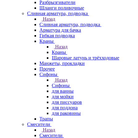
Разбрызгиватели
Шланги поливочные
Сливная арматура, подводка
Назад
Сливная арматура, подводка
Арматура для бачка
Гибкая подводка
Краны
Назад
Краны
Шаровые латунь и трёхходовые
Манжеты, прокладки
Прочее
Сифоны
Назад
Сифоны
для ванны
для мойки
для писсуаров
для поддона
для раковины
Трапы
Смесители
Назад
Смесители