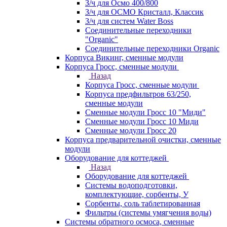
З/ч для Осмо 400/800
З/ч для ОСМО Кристалл, Классик
З/ч для систем Water Boss
Соединительные переходники
"Organic"
Соединительные переходники Organic
Корпуса Викинг, сменные модули
Корпуса Гросс, сменные модули
Назад
Корпуса Гросс, сменные модули
Корпуса предфильтров 63/250,
сменные модули
Сменные модули Гросс 10 "Миди"
Сменные модули Гросс 10 Миди
Сменные модули Гросс 20
Корпуса предварительной очистки, сменные
модули
Оборудование для коттеджей
Назад
Оборудование для коттеджей
Системы водоподготовки,
комплектующие, сорбенты, У
Сорбенты, соль таблетированная
Фильтры (системы умягчения воды)
Системы обратного осмоса, сменные