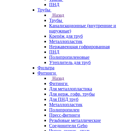
ПНД
Трубы
Назад
Трубы
Канализационные (внутренние и
наружные)
Крепёж для труб
Металлопластик
Нержавеющая гофрированная
ПНД
Полипропиленовые
Утеплитель для труб
Фильтра
Фитинги
Назад
Фитинги
Для металлопластика
Для нерж. гофр. трубы
Для ПНД труб
Металлопластик
Полипропилен
Пресс-фитинги
Резьбовые металлические
Соединители Gebo
Чугун, оцинк., сталь