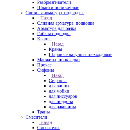
Разбрызгиватели
Шланги поливочные
Сливная арматура, подводка
Назад
Сливная арматура, подводка
Арматура для бачка
Гибкая подводка
Краны
Назад
Краны
Шаровые латунь и трёхходовые
Манжеты, прокладки
Прочее
Сифоны
Назад
Сифоны
для ванны
для мойки
для писсуаров
для поддона
для раковины
Трапы
Смесители
Назад
Смесители