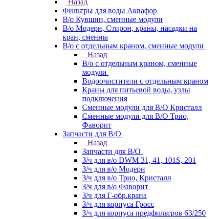
Назад
Фильтры для воды Аквафор
В/о Кувшин, сменные модули
В/о Модерн, Стирон, краны, насадки на
кран, сменны
В/о с отдельным краном, сменные модули
Назад
В/о с отдельным краном, сменные
модули
Водоочистители с отдельным краном
Краны для питьевой воды, узлы
подключения
Сменные модули для В/О Кристалл
Сменные модули для В/О Трио,
Фаворит
Запчасти для В/О
Назад
Запчасти для В/О
З/ч для в/о DWM 31, 41, 101S, 201
З/ч для в/о Модерн
З/ч для в/о Трио, Кристалл
З/ч для в/о Фаворит
З/ч для Г-обр.крана
З/ч для корпуса Гросс
З/ч для корпуса предфильтров 63/250