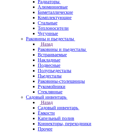
Радиаторы
Алюминиевые
Биметаллические
Комплектующие
Стальные
Теплоносители
Чугунные
Раковины и пьедесталы
Назад
Раковины и пьедесталы
Встраиваемые
Накладные
Подвесные
Полупьедесталы
Пьедесталы
Раковины-столешницы
Рукомойники
Стеклянные
Садовый инвентарь
Назад
Садовый инвентарь
Ёмкости
Капельный полив
Коннекторы, переходники
Прочее