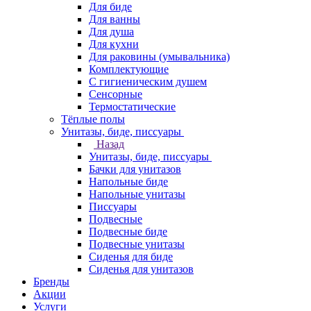
Для биде
Для ванны
Для душа
Для кухни
Для раковины (умывальника)
Комплектующие
С гигиеническим душем
Сенсорные
Термостатические
Тёплые полы
Унитазы, биде, писсуары
Назад
Унитазы, биде, писсуары
Бачки для унитазов
Напольные биде
Напольные унитазы
Писсуары
Подвесные
Подвесные биде
Подвесные унитазы
Сиденья для биде
Сиденья для унитазов
Бренды
Акции
Услуги