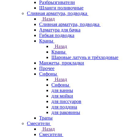
Разбрызгиватели
Шланги поливочные
Сливная арматура, подводка
Назад
Сливная арматура, подводка
Арматура для бачка
Гибкая подводка
Краны
Назад
Краны
Шаровые латунь и трёхходовые
Манжеты, прокладки
Прочее
Сифоны
Назад
Сифоны
для ванны
для мойки
для писсуаров
для поддона
для раковины
Трапы
Смесители
Назад
Смесители