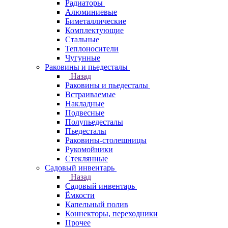
Радиаторы
Алюминиевые
Биметаллические
Комплектующие
Стальные
Теплоносители
Чугунные
Раковины и пьедесталы
Назад
Раковины и пьедесталы
Встраиваемые
Накладные
Подвесные
Полупьедесталы
Пьедесталы
Раковины-столешницы
Рукомойники
Стеклянные
Садовый инвентарь
Назад
Садовый инвентарь
Ёмкости
Капельный полив
Коннекторы, переходники
Прочее