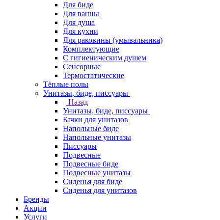
Для биде
Для ванны
Для душа
Для кухни
Для раковины (умывальника)
Комплектующие
С гигиеническим душем
Сенсорные
Термостатические
Тёплые полы
Унитазы, биде, писсуары
Назад
Унитазы, биде, писсуары
Бачки для унитазов
Напольные биде
Напольные унитазы
Писсуары
Подвесные
Подвесные биде
Подвесные унитазы
Сиденья для биде
Сиденья для унитазов
Бренды
Акции
Услуги