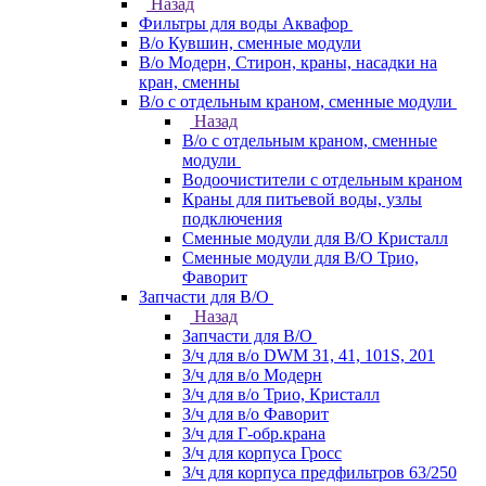
Назад
Фильтры для воды Аквафор
В/о Кувшин, сменные модули
В/о Модерн, Стирон, краны, насадки на
кран, сменны
В/о с отдельным краном, сменные модули
Назад
В/о с отдельным краном, сменные
модули
Водоочистители с отдельным краном
Краны для питьевой воды, узлы
подключения
Сменные модули для В/О Кристалл
Сменные модули для В/О Трио,
Фаворит
Запчасти для В/О
Назад
Запчасти для В/О
З/ч для в/о DWM 31, 41, 101S, 201
З/ч для в/о Модерн
З/ч для в/о Трио, Кристалл
З/ч для в/о Фаворит
З/ч для Г-обр.крана
З/ч для корпуса Гросс
З/ч для корпуса предфильтров 63/250