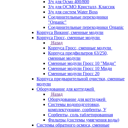
З/ч для Осмо 400/800
З/ч для ОСМО Кристалл, Классик
З/ч для систем Water Boss
Соединительные переходники
"Organic"
Соединительные переходники Organic
Корпуса Викинг, сменные модули
Корпуса Гросс, сменные модули
Назад
Корпуса Гросс, сменные модули
Корпуса предфильтров 63/250,
сменные модули
Сменные модули Гросс 10 "Миди"
Сменные модули Гросс 10 Миди
Сменные модули Гросс 20
Корпуса предварительной очистки, сменные
модули
Оборудование для коттеджей
Назад
Оборудование для коттеджей
Системы водоподготовки,
комплектующие, сорбенты, У
Сорбенты, соль таблетированная
Фильтры (системы умягчения воды)
Системы обратного осмоса, сменные