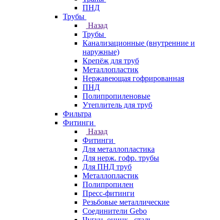
ПНД
Трубы
Назад
Трубы
Канализационные (внутренние и
наружные)
Крепёж для труб
Металлопластик
Нержавеющая гофрированная
ПНД
Полипропиленовые
Утеплитель для труб
Фильтра
Фитинги
Назад
Фитинги
Для металлопластика
Для нерж. гофр. трубы
Для ПНД труб
Металлопластик
Полипропилен
Пресс-фитинги
Резьбовые металлические
Соединители Gebo
Чугун, оцинк., сталь