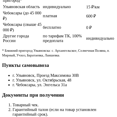
пригород*
Ульяновская область
индивидуально
15 ₽/км
Чебоксары (до 45 000
платная
600 ₽
₽)
Чебоксары (свыше 45
бесплатно
0 ₽
000 ₽)
Другие города
по тарифам ТК, 100%
индивидуально
России
предоплата
* Ближний пригород Ульяновска: с. Архангельское, Солнечная Поляна, п.
Мирный, Учхоз, Баратаевка, Лаишевка.
Пункты самовывоза
г. Ульяновск, Проезд Максимова 30В
г. Ульяновск, ул. Октябрьская, 48
г. Чебоксары, ул. Энгельса 31а
Документы при получении
Товарный чек.
Гарантийный талон (если на товар установлен
гарантийный срок).