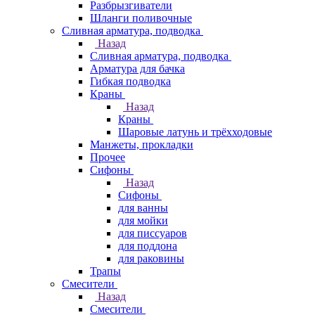
Разбрызгиватели
Шланги поливочные
Сливная арматура, подводка
Назад
Сливная арматура, подводка
Арматура для бачка
Гибкая подводка
Краны
Назад
Краны
Шаровые латунь и трёхходовые
Манжеты, прокладки
Прочее
Сифоны
Назад
Сифоны
для ванны
для мойки
для писсуаров
для поддона
для раковины
Трапы
Смесители
Назад
Смесители