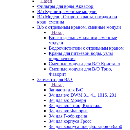
Назад
Фильтры для воды Аквафор
В/о Кувшин, сменные модули
В/о Модерн, Стирон, краны, насадки на
кран, сменны
В/о с отдельным краном, сменные модули
Назад
В/о с отдельным краном, сменные
модули
Водоочистители с отдельным краном
Краны для питьевой воды, узлы
подключения
Сменные модули для В/О Кристалл
Сменные модули для В/О Трио,
Фаворит
Запчасти для В/О
Назад
Запчасти для В/О
З/ч для в/о DWM 31, 41, 101S, 201
З/ч для в/о Модерн
З/ч для в/о Трио, Кристалл
З/ч для в/о Фаворит
З/ч для Г-обр.крана
З/ч для корпуса Гросс
З/ч для корпуса предфильтров 63/250