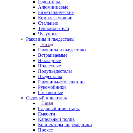
Радиаторы
Алюминиевые
Биметаллические
Комплектующие
Стальные
Теплоносители
Чугунные
Раковины и пьедесталы
Назад
Раковины и пьедесталы
Встраиваемые
Накладные
Подвесные
Полупьедесталы
Пьедесталы
Раковины-столешницы
Рукомойники
Стеклянные
Садовый инвентарь
Назад
Садовый инвентарь
Ёмкости
Капельный полив
Коннекторы, переходники
Прочее