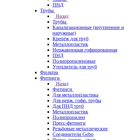
ПНД
Трубы
Назад
Трубы
Канализационные (внутренние и
наружные)
Крепёж для труб
Металлопластик
Нержавеющая гофрированная
ПНД
Полипропиленовые
Утеплитель для труб
Фильтра
Фитинги
Назад
Фитинги
Для металлопластика
Для нерж. гофр. трубы
Для ПНД труб
Металлопластик
Полипропилен
Пресс-фитинги
Резьбовые металлические
Соединители Gebo
Чугун, оцинк., сталь