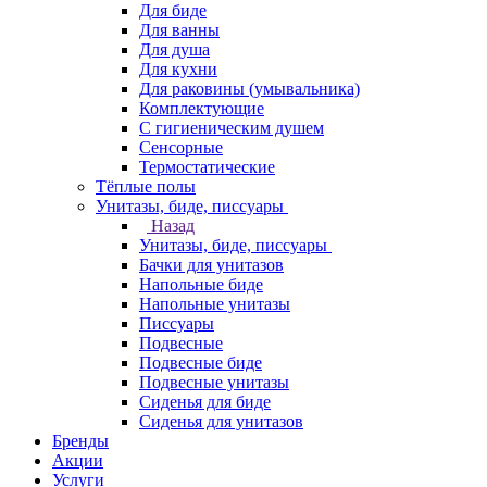
Для биде
Для ванны
Для душа
Для кухни
Для раковины (умывальника)
Комплектующие
С гигиеническим душем
Сенсорные
Термостатические
Тёплые полы
Унитазы, биде, писсуары
Назад
Унитазы, биде, писсуары
Бачки для унитазов
Напольные биде
Напольные унитазы
Писсуары
Подвесные
Подвесные биде
Подвесные унитазы
Сиденья для биде
Сиденья для унитазов
Бренды
Акции
Услуги