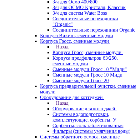
З/ч для Осмо 400/800
З/ч для ОСМО Кристалл, Классик
З/ч для систем Water Boss
Соединительные переходники
"Organic"
Соединительные переходники Organic
Корпуса Викинг, сменные модули
Корпуса Гросс, сменные модули
Назад
Корпуса Гросс, сменные модули
Корпуса предфильтров 63/250,
сменные модули
Сменные модули Гросс 10 "Миди"
Сменные модули Гросс 10 Миди
Сменные модули Гросс 20
Корпуса предварительной очистки, сменные
модули
Оборудование для коттеджей
Назад
Оборудование для коттеджей
Системы водоподготовки,
комплектующие, сорбенты, У
Сорбенты, соль таблетированная
Фильтры (системы умягчения воды)
Системы обратного осмоса, сменные