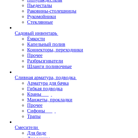
Пьедесталы
Раковины-столешницы
Рукомойники
Стеклянные
Садовый инвентарь
Ёмкости
Капельный полив
Коннекторы, переходники
Прочее
Разбрызгиватели
Шланги поливочные
Сливная арматура, подводка
Арматура для бачка
Гибкая подводка
Краны
Манжеты, прокладки
Прочее
Сифоны
Трапы
Смесители
Для биде