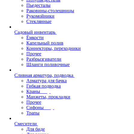
Пьедесталы
Раковины-столешницы
Рукомойники
Стеклянные
Садовый инвентарь
Ёмкости
Капельный полив
Коннекторы, переходники
Прочее
Разбрызгиватели
Шланги поливочные
Сливная арматура, подводка
Арматура для бачка
Гибкая подводка
Краны
Манжеты, прокладки
Прочее
Сифоны
Трапы
Смесители
Для биде