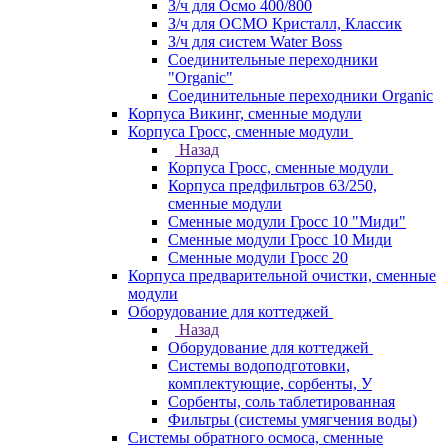
З/ч для Осмо 400/800
З/ч для ОСМО Кристалл, Классик
З/ч для систем Water Boss
Соединительные переходники
"Organic"
Соединительные переходники Organic
Корпуса Викинг, сменные модули
Корпуса Гросс, сменные модули
Назад
Корпуса Гросс, сменные модули
Корпуса предфильтров 63/250,
сменные модули
Сменные модули Гросс 10 "Миди"
Сменные модули Гросс 10 Миди
Сменные модули Гросс 20
Корпуса предварительной очистки, сменные
модули
Оборудование для коттеджей
Назад
Оборудование для коттеджей
Системы водоподготовки,
комплектующие, сорбенты, У
Сорбенты, соль таблетированная
Фильтры (системы умягчения воды)
Системы обратного осмоса, сменные