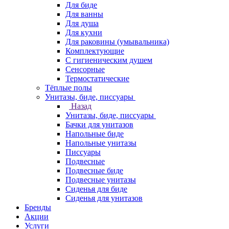
Для биде
Для ванны
Для душа
Для кухни
Для раковины (умывальника)
Комплектующие
С гигиеническим душем
Сенсорные
Термостатические
Тёплые полы
Унитазы, биде, писсуары
Назад
Унитазы, биде, писсуары
Бачки для унитазов
Напольные биде
Напольные унитазы
Писсуары
Подвесные
Подвесные биде
Подвесные унитазы
Сиденья для биде
Сиденья для унитазов
Бренды
Акции
Услуги