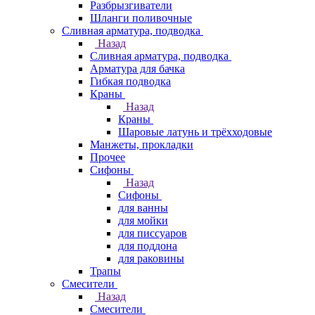
Разбрызгиватели
Шланги поливочные
Сливная арматура, подводка
Назад
Сливная арматура, подводка
Арматура для бачка
Гибкая подводка
Краны
Назад
Краны
Шаровые латунь и трёхходовые
Манжеты, прокладки
Прочее
Сифоны
Назад
Сифоны
для ванны
для мойки
для писсуаров
для поддона
для раковины
Трапы
Смесители
Назад
Смесители