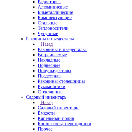
Радиаторы
Алюминиевые
Биметаллические
Комплектующие
Стальные
Теплоносители
Чугунные
Раковины и пьедесталы
Назад
Раковины и пьедесталы
Встраиваемые
Накладные
Подвесные
Полупьедесталы
Пьедесталы
Раковины-столешницы
Рукомойники
Стеклянные
Садовый инвентарь
Назад
Садовый инвентарь
Ёмкости
Капельный полив
Коннекторы, переходники
Прочее