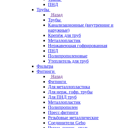
ПНД
Трубы
Назад
Трубы
Канализационные (внутренние и
наружные)
Крепёж для труб
Металлопластик
Нержавеющая гофрированная
ПНД
Полипропиленовые
Утеплитель для труб
Фильтра
Фитинги
Назад
Фитинги
Для металлопластика
Для нерж. гофр. трубы
Для ПНД труб
Металлопластик
Полипропилен
Пресс-фитинги
Резьбовые металлические
Соединители Gebo
Чугун, оцинк., сталь