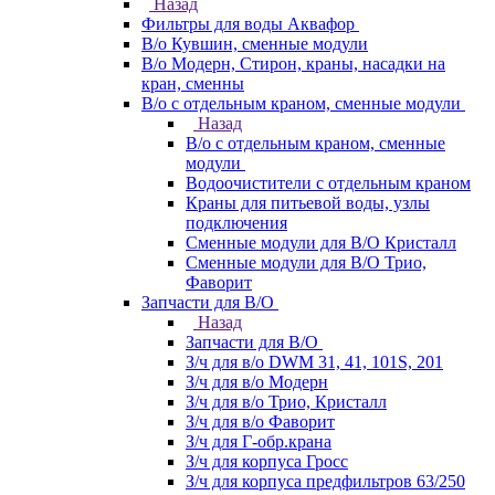
Назад
Фильтры для воды Аквафор
В/о Кувшин, сменные модули
В/о Модерн, Стирон, краны, насадки на
кран, сменны
В/о с отдельным краном, сменные модули
Назад
В/о с отдельным краном, сменные
модули
Водоочистители с отдельным краном
Краны для питьевой воды, узлы
подключения
Сменные модули для В/О Кристалл
Сменные модули для В/О Трио,
Фаворит
Запчасти для В/О
Назад
Запчасти для В/О
З/ч для в/о DWM 31, 41, 101S, 201
З/ч для в/о Модерн
З/ч для в/о Трио, Кристалл
З/ч для в/о Фаворит
З/ч для Г-обр.крана
З/ч для корпуса Гросс
З/ч для корпуса предфильтров 63/250