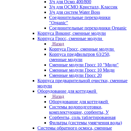
З/ч для Осмо 400/800
З/ч для ОСМО Кристалл, Классик
З/ч для систем Water Boss
Соединительные переходники
"Organic"
Соединительные переходники Organic
Корпуса Викинг, сменные модули
Корпуса Гросс, сменные модули
Назад
Корпуса Гросс, сменные модули
Корпуса предфильтров 63/250,
сменные модули
Сменные модули Гросс 10 "Миди"
Сменные модули Гросс 10 Миди
Сменные модули Гросс 20
Корпуса предварительной очистки, сменные
модули
Оборудование для коттеджей
Назад
Оборудование для коттеджей
Системы водоподготовки,
комплектующие, сорбенты, У
Сорбенты, соль таблетированная
Фильтры (системы умягчения воды)
Системы обратного осмоса, сменные