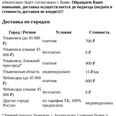
обязательно будет согласовано с Вами.
Обращаем Ваше
внимание, доставка осуществляется до подъезда (подъём в
стоимость доставки не входит)!!!
Доставка по городам
Город / Регион
Условия
Стоимость
Ульяновск (до 45 000
платная
700 ₽
₽)
Ульяновск (свыше 45
бесплатно
0 ₽
000 ₽)
Ульяновск, ближний
платная
900 ₽
пригород*
Ульяновская область
индивидуально
15 ₽/км
Чебоксары (до 45 000
платная
600 ₽
₽)
Чебоксары (свыше 45
бесплатно
0 ₽
000 ₽)
Другие города
по тарифам ТК, 100%
индивидуально
России
предоплата
* Ближний пригород Ульяновска: с. Архангельское, Солнечная Поляна, п.