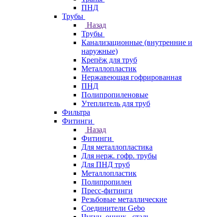
ПНД
Трубы
Назад
Трубы
Канализационные (внутренние и
наружные)
Крепёж для труб
Металлопластик
Нержавеющая гофрированная
ПНД
Полипропиленовые
Утеплитель для труб
Фильтра
Фитинги
Назад
Фитинги
Для металлопластика
Для нерж. гофр. трубы
Для ПНД труб
Металлопластик
Полипропилен
Пресс-фитинги
Резьбовые металлические
Соединители Gebo
Чугун, оцинк., сталь