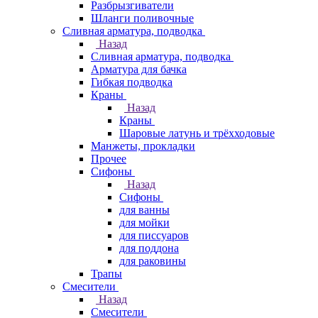
Разбрызгиватели
Шланги поливочные
Сливная арматура, подводка
Назад
Сливная арматура, подводка
Арматура для бачка
Гибкая подводка
Краны
Назад
Краны
Шаровые латунь и трёхходовые
Манжеты, прокладки
Прочее
Сифоны
Назад
Сифоны
для ванны
для мойки
для писсуаров
для поддона
для раковины
Трапы
Смесители
Назад
Смесители