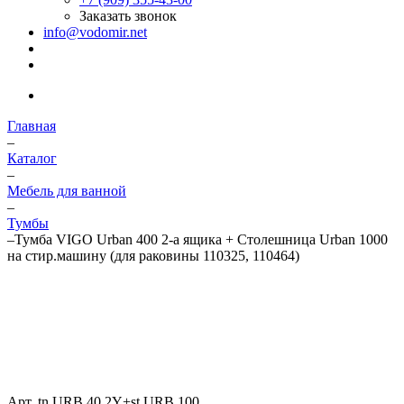
Заказать звонок
info@vodomir.net
Главная
–
Каталог
–
Мебель для ванной
–
Тумбы
–
Тумба VIGO Urban 400 2-а ящика + Столешница Urban 1000
на стир.машину (для раковины 110325, 110464)
Арт.
tn.URB.40.2Y+st.URB.100