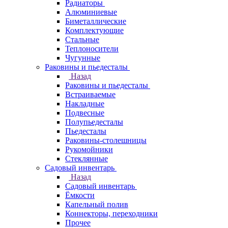
Радиаторы
Алюминиевые
Биметаллические
Комплектующие
Стальные
Теплоносители
Чугунные
Раковины и пьедесталы
Назад
Раковины и пьедесталы
Встраиваемые
Накладные
Подвесные
Полупьедесталы
Пьедесталы
Раковины-столешницы
Рукомойники
Стеклянные
Садовый инвентарь
Назад
Садовый инвентарь
Ёмкости
Капельный полив
Коннекторы, переходники
Прочее