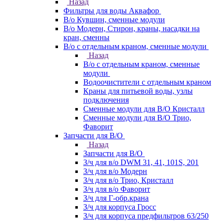
Назад
Фильтры для воды Аквафор
В/о Кувшин, сменные модули
В/о Модерн, Стирон, краны, насадки на
кран, сменны
В/о с отдельным краном, сменные модули
Назад
В/о с отдельным краном, сменные
модули
Водоочистители с отдельным краном
Краны для питьевой воды, узлы
подключения
Сменные модули для В/О Кристалл
Сменные модули для В/О Трио,
Фаворит
Запчасти для В/О
Назад
Запчасти для В/О
З/ч для в/о DWM 31, 41, 101S, 201
З/ч для в/о Модерн
З/ч для в/о Трио, Кристалл
З/ч для в/о Фаворит
З/ч для Г-обр.крана
З/ч для корпуса Гросс
З/ч для корпуса предфильтров 63/250