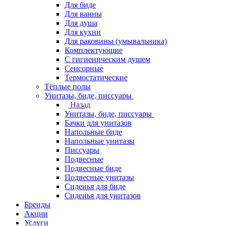
Для биде
Для ванны
Для душа
Для кухни
Для раковины (умывальника)
Комплектующие
С гигиеническим душем
Сенсорные
Термостатические
Тёплые полы
Унитазы, биде, писсуары
Назад
Унитазы, биде, писсуары
Бачки для унитазов
Напольные биде
Напольные унитазы
Писсуары
Подвесные
Подвесные биде
Подвесные унитазы
Сиденья для биде
Сиденья для унитазов
Бренды
Акции
Услуги