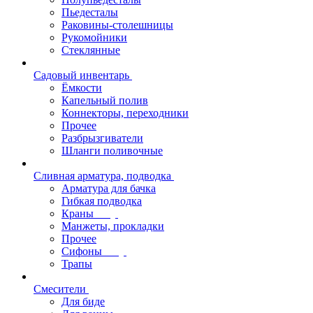
Пьедесталы
Раковины-столешницы
Рукомойники
Стеклянные
Садовый инвентарь
Ёмкости
Капельный полив
Коннекторы, переходники
Прочее
Разбрызгиватели
Шланги поливочные
Сливная арматура, подводка
Арматура для бачка
Гибкая подводка
Краны
Манжеты, прокладки
Прочее
Сифоны
Трапы
Смесители
Для биде