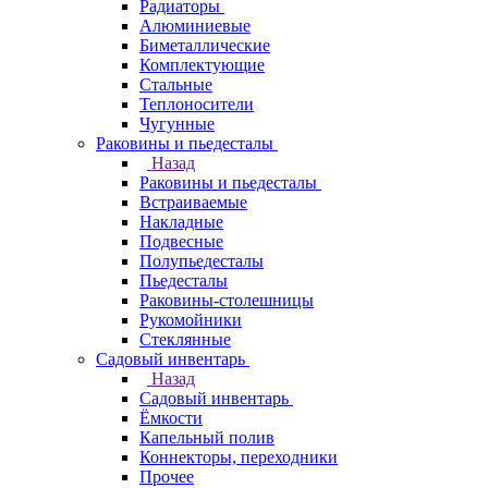
Радиаторы
Алюминиевые
Биметаллические
Комплектующие
Стальные
Теплоносители
Чугунные
Раковины и пьедесталы
Назад
Раковины и пьедесталы
Встраиваемые
Накладные
Подвесные
Полупьедесталы
Пьедесталы
Раковины-столешницы
Рукомойники
Стеклянные
Садовый инвентарь
Назад
Садовый инвентарь
Ёмкости
Капельный полив
Коннекторы, переходники
Прочее