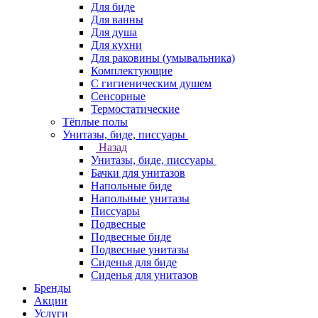
Для биде
Для ванны
Для душа
Для кухни
Для раковины (умывальника)
Комплектующие
С гигиеническим душем
Сенсорные
Термостатические
Тёплые полы
Унитазы, биде, писсуары
Назад
Унитазы, биде, писсуары
Бачки для унитазов
Напольные биде
Напольные унитазы
Писсуары
Подвесные
Подвесные биде
Подвесные унитазы
Сиденья для биде
Сиденья для унитазов
Бренды
Акции
Услуги