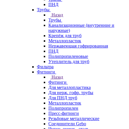
ПНД
Трубы
Назад
Трубы
Канализационные (внутренние и
наружные)
Крепёж для труб
Металлопластик
Нержавеющая гофрированная
ПНД
Полипропиленовые
Утеплитель для труб
Фильтра
Фитинги
Назад
Фитинги
Для металлопластика
Для нерж. гофр. трубы
Для ПНД труб
Металлопластик
Полипропилен
Пресс-фитинги
Резьбовые металлические
Соединители Gebo
Чугун, оцинк., сталь