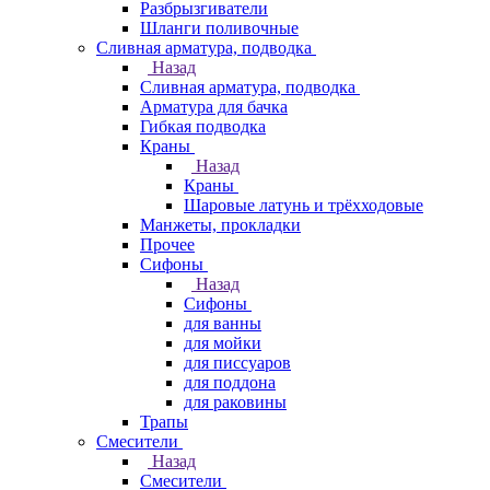
Разбрызгиватели
Шланги поливочные
Сливная арматура, подводка
Назад
Сливная арматура, подводка
Арматура для бачка
Гибкая подводка
Краны
Назад
Краны
Шаровые латунь и трёхходовые
Манжеты, прокладки
Прочее
Сифоны
Назад
Сифоны
для ванны
для мойки
для писсуаров
для поддона
для раковины
Трапы
Смесители
Назад
Смесители