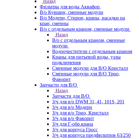
Назад
Фильтры для воды Аквафор
В/о Кувшин, сменные модули
В/о Модерн, Стирон, краны, насадки на
кран, сменны
В/о с отдельным краном, сменные модули
Назад
В/о с отдельным краном, сменные
модули
Водоочистители с отдельным краном
Краны для питьевой воды, узлы
подключения
Сменные модули для В/О Кристалл
Сменные модули для В/О Трио,
Фаворит
Запчасти для В/О
Назад
Запчасти для В/О
З/ч для в/о DWM 31, 41, 101S, 201
З/ч для в/о Модерн
З/ч для в/о Трио, Кристалл
З/ч для в/о Фаворит
З/ч для Г-обр.крана
З/ч для корпуса Гросс
З/ч для корпуса предфильтров 63/250