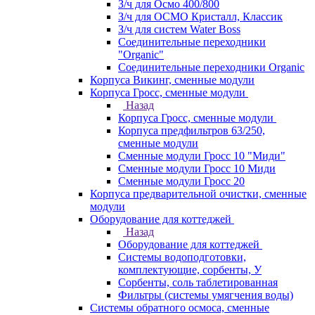
З/ч для Осмо 400/800
З/ч для ОСМО Кристалл, Классик
З/ч для систем Water Boss
Соединительные переходники
"Organic"
Соединительные переходники Organic
Корпуса Викинг, сменные модули
Корпуса Гросс, сменные модули
Назад
Корпуса Гросс, сменные модули
Корпуса предфильтров 63/250,
сменные модули
Сменные модули Гросс 10 "Миди"
Сменные модули Гросс 10 Миди
Сменные модули Гросс 20
Корпуса предварительной очистки, сменные
модули
Оборудование для коттеджей
Назад
Оборудование для коттеджей
Системы водоподготовки,
комплектующие, сорбенты, У
Сорбенты, соль таблетированная
Фильтры (системы умягчения воды)
Системы обратного осмоса, сменные