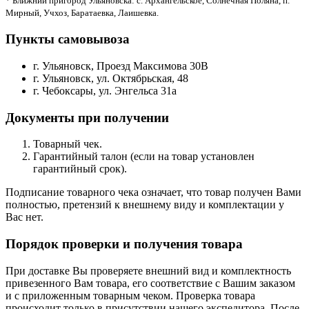
* Ближний пригород Ульяновска: с. Архангельское, Солнечная Поляна, п.
Мирный, Учхоз, Баратаевка, Лаишевка.
Пункты самовывоза
г. Ульяновск, Проезд Максимова 30В
г. Ульяновск, ул. Октябрьская, 48
г. Чебоксары, ул. Энгельса 31а
Документы при получении
Товарный чек.
Гарантийный талон (если на товар установлен
гарантийный срок).
Подписание товарного чека означает, что товар получен Вами
полностью, претензий к внешнему виду и комплектации у
Вас нет.
Порядок проверки и получения товара
При доставке Вы проверяете внешний вид и комплектность
привезенного Вам товара, его соответствие с Вашим заказом
и с приложенным товарным чеком. Проверка товара
происходит только в присутствии нашего экспедитора. После