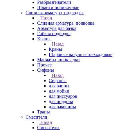
Разбрызгиватели
Шланги поливочные
Сливная арматура, подводка
Назад
Сливная арматура, подводка
Арматура для бачка
Гибкая подводка
Краны
Назад
Краны
Шаровые латунь и трёхходовые
Манжеты, прокладки
Прочее
Сифоны
Назад
Сифоны
для ванны
для мойки
для писсуаров
для поддона
для раковины
Трапы
Смесители
Назад
Смесители