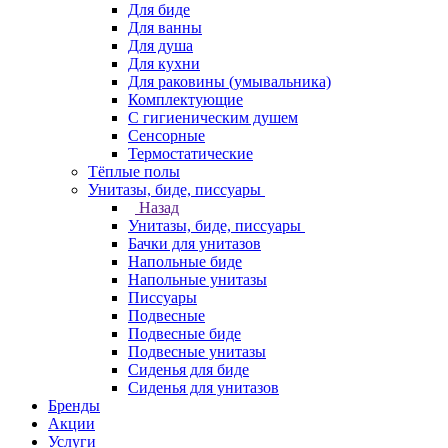
Для биде
Для ванны
Для душа
Для кухни
Для раковины (умывальника)
Комплектующие
С гигиеническим душем
Сенсорные
Термостатические
Тёплые полы
Унитазы, биде, писсуары
Назад
Унитазы, биде, писсуары
Бачки для унитазов
Напольные биде
Напольные унитазы
Писсуары
Подвесные
Подвесные биде
Подвесные унитазы
Сиденья для биде
Сиденья для унитазов
Бренды
Акции
Услуги