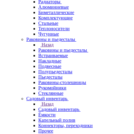
Радиаторы
Алюминиевые
Биметаллические
Комплектующие
Стальные
Теплоносители
Чугунные
Раковины и пьедесталы
Назад
Раковины и пьедесталы
Встраиваемые
Накладные
Подвесные
Полупьедесталы
Пьедесталы
Раковины-столешницы
Рукомойники
Стеклянные
Садовый инвентарь
Назад
Садовый инвентарь
Ёмкости
Капельный полив
Коннекторы, переходники
Прочее