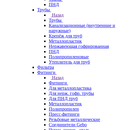
ПНД
Трубы
Назад
Трубы
Канализационные (внутренние и
наружные)
Крепёж для труб
Металлопластик
Нержавеющая гофрированная
ПНД
Полипропиленовые
Утеплитель для труб
Фильтра
Фитинги
Назад
Фитинги
Для металлопластика
Для нерж. гофр. трубы
Для ПНД труб
Металлопластик
Полипропилен
Пресс-фитинги
Резьбовые металлические
Соединители Gebo
Чугун, оцинк., сталь