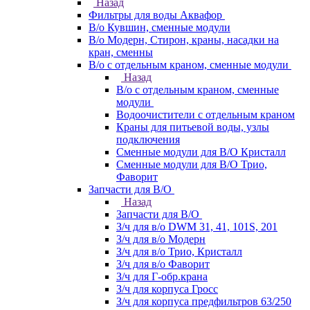
Назад
Фильтры для воды Аквафор
В/о Кувшин, сменные модули
В/о Модерн, Стирон, краны, насадки на
кран, сменны
В/о с отдельным краном, сменные модули
Назад
В/о с отдельным краном, сменные
модули
Водоочистители с отдельным краном
Краны для питьевой воды, узлы
подключения
Сменные модули для В/О Кристалл
Сменные модули для В/О Трио,
Фаворит
Запчасти для В/О
Назад
Запчасти для В/О
З/ч для в/о DWM 31, 41, 101S, 201
З/ч для в/о Модерн
З/ч для в/о Трио, Кристалл
З/ч для в/о Фаворит
З/ч для Г-обр.крана
З/ч для корпуса Гросс
З/ч для корпуса предфильтров 63/250