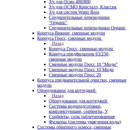
З/ч для Осмо 400/800
З/ч для ОСМО Кристалл, Классик
З/ч для систем Water Boss
Соединительные переходники
"Organic"
Соединительные переходники Organic
Корпуса Викинг, сменные модули
Корпуса Гросс, сменные модули
Назад
Корпуса Гросс, сменные модули
Корпуса предфильтров 63/250,
сменные модули
Сменные модули Гросс 10 "Миди"
Сменные модули Гросс 10 Миди
Сменные модули Гросс 20
Корпуса предварительной очистки, сменные
модули
Оборудование для коттеджей
Назад
Оборудование для коттеджей
Системы водоподготовки,
комплектующие, сорбенты, У
Сорбенты, соль таблетированная
Фильтры (системы умягчения воды)
Системы обратного осмоса, сменные