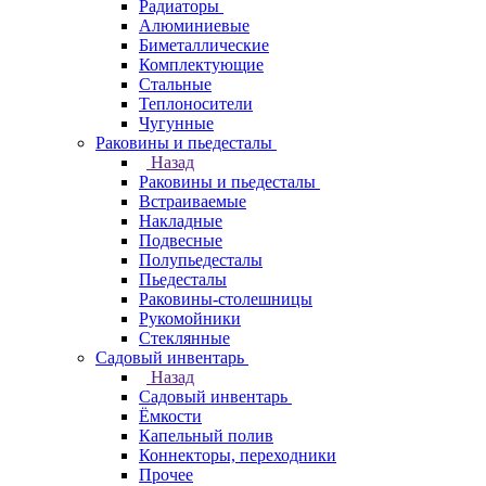
Радиаторы
Алюминиевые
Биметаллические
Комплектующие
Стальные
Теплоносители
Чугунные
Раковины и пьедесталы
Назад
Раковины и пьедесталы
Встраиваемые
Накладные
Подвесные
Полупьедесталы
Пьедесталы
Раковины-столешницы
Рукомойники
Стеклянные
Садовый инвентарь
Назад
Садовый инвентарь
Ёмкости
Капельный полив
Коннекторы, переходники
Прочее