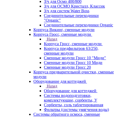
З/ч для Осмо 400/800
З/ч для ОСМО Кристалл, Классик
З/ч для систем Water Boss
Соединительные переходники
"Organic"
Соединительные переходники Organic
Корпуса Викинг, сменные модули
Корпуса Гросс, сменные модули
Назад
Корпуса Гросс, сменные модули
Корпуса предфильтров 63/250,
сменные модули
Сменные модули Гросс 10 "Миди"
Сменные модули Гросс 10 Миди
Сменные модули Гросс 20
Корпуса предварительной очистки, сменные
модули
Оборудование для коттеджей
Назад
Оборудование для коттеджей
Системы водоподготовки,
комплектующие, сорбенты, У
Сорбенты, соль таблетированная
Фильтры (системы умягчения воды)
Системы обратного осмоса, сменные