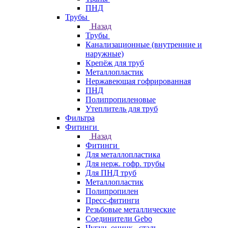
ПНД
Трубы
Назад
Трубы
Канализационные (внутренние и
наружные)
Крепёж для труб
Металлопластик
Нержавеющая гофрированная
ПНД
Полипропиленовые
Утеплитель для труб
Фильтра
Фитинги
Назад
Фитинги
Для металлопластика
Для нерж. гофр. трубы
Для ПНД труб
Металлопластик
Полипропилен
Пресс-фитинги
Резьбовые металлические
Соединители Gebo
Чугун, оцинк., сталь