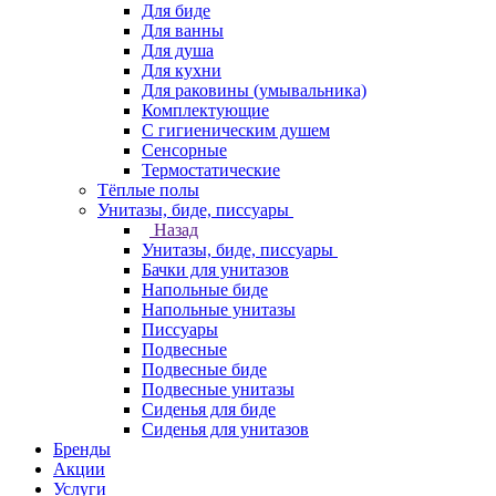
Для биде
Для ванны
Для душа
Для кухни
Для раковины (умывальника)
Комплектующие
С гигиеническим душем
Сенсорные
Термостатические
Тёплые полы
Унитазы, биде, писсуары
Назад
Унитазы, биде, писсуары
Бачки для унитазов
Напольные биде
Напольные унитазы
Писсуары
Подвесные
Подвесные биде
Подвесные унитазы
Сиденья для биде
Сиденья для унитазов
Бренды
Акции
Услуги