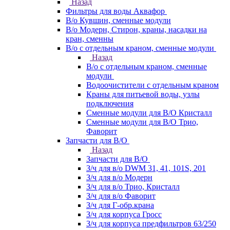
Назад
Фильтры для воды Аквафор
В/о Кувшин, сменные модули
В/о Модерн, Стирон, краны, насадки на
кран, сменны
В/о с отдельным краном, сменные модули
Назад
В/о с отдельным краном, сменные
модули
Водоочистители с отдельным краном
Краны для питьевой воды, узлы
подключения
Сменные модули для В/О Кристалл
Сменные модули для В/О Трио,
Фаворит
Запчасти для В/О
Назад
Запчасти для В/О
З/ч для в/о DWM 31, 41, 101S, 201
З/ч для в/о Модерн
З/ч для в/о Трио, Кристалл
З/ч для в/о Фаворит
З/ч для Г-обр.крана
З/ч для корпуса Гросс
З/ч для корпуса предфильтров 63/250