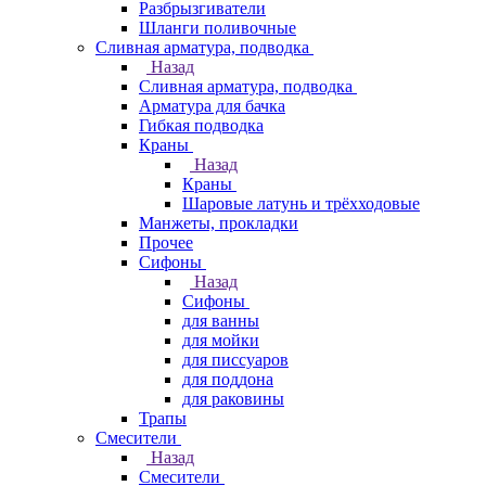
Разбрызгиватели
Шланги поливочные
Сливная арматура, подводка
Назад
Сливная арматура, подводка
Арматура для бачка
Гибкая подводка
Краны
Назад
Краны
Шаровые латунь и трёхходовые
Манжеты, прокладки
Прочее
Сифоны
Назад
Сифоны
для ванны
для мойки
для писсуаров
для поддона
для раковины
Трапы
Смесители
Назад
Смесители