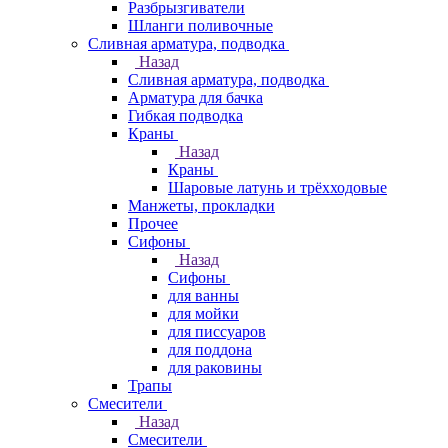
Разбрызгиватели
Шланги поливочные
Сливная арматура, подводка
Назад
Сливная арматура, подводка
Арматура для бачка
Гибкая подводка
Краны
Назад
Краны
Шаровые латунь и трёхходовые
Манжеты, прокладки
Прочее
Сифоны
Назад
Сифоны
для ванны
для мойки
для писсуаров
для поддона
для раковины
Трапы
Смесители
Назад
Смесители