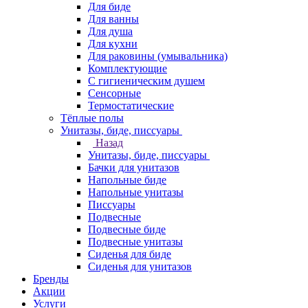
Для биде
Для ванны
Для душа
Для кухни
Для раковины (умывальника)
Комплектующие
С гигиеническим душем
Сенсорные
Термостатические
Тёплые полы
Унитазы, биде, писсуары
Назад
Унитазы, биде, писсуары
Бачки для унитазов
Напольные биде
Напольные унитазы
Писсуары
Подвесные
Подвесные биде
Подвесные унитазы
Сиденья для биде
Сиденья для унитазов
Бренды
Акции
Услуги