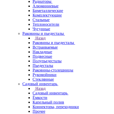
Радиаторы
Алюминиевые
Биметаллические
Комплектующие
Стальные
Теплоносители
Чугунные
Раковины и пьедесталы
Назад
Раковины и пьедесталы
Встраиваемые
Накладные
Подвесные
Полупьедесталы
Пьедесталы
Раковины-столешницы
Рукомойники
Стеклянные
Садовый инвентарь
Назад
Садовый инвентарь
Ёмкости
Капельный полив
Коннекторы, переходники
Прочее