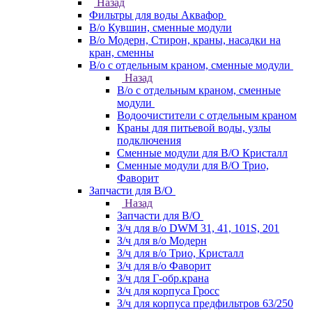
Назад
Фильтры для воды Аквафор
В/о Кувшин, сменные модули
В/о Модерн, Стирон, краны, насадки на
кран, сменны
В/о с отдельным краном, сменные модули
Назад
В/о с отдельным краном, сменные
модули
Водоочистители с отдельным краном
Краны для питьевой воды, узлы
подключения
Сменные модули для В/О Кристалл
Сменные модули для В/О Трио,
Фаворит
Запчасти для В/О
Назад
Запчасти для В/О
З/ч для в/о DWM 31, 41, 101S, 201
З/ч для в/о Модерн
З/ч для в/о Трио, Кристалл
З/ч для в/о Фаворит
З/ч для Г-обр.крана
З/ч для корпуса Гросс
З/ч для корпуса предфильтров 63/250