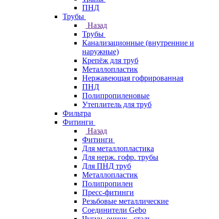
ПНД
Трубы
Назад
Трубы
Канализационные (внутренние и
наружные)
Крепёж для труб
Металлопластик
Нержавеющая гофрированная
ПНД
Полипропиленовые
Утеплитель для труб
Фильтра
Фитинги
Назад
Фитинги
Для металлопластика
Для нерж. гофр. трубы
Для ПНД труб
Металлопластик
Полипропилен
Пресс-фитинги
Резьбовые металлические
Соединители Gebo
Чугун, оцинк., сталь