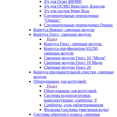
З/ч для Осмо 400/800
З/ч для ОСМО Кристалл, Классик
З/ч для систем Water Boss
Соединительные переходники
"Organic"
Соединительные переходники Organic
Корпуса Викинг, сменные модули
Корпуса Гросс, сменные модули
Назад
Корпуса Гросс, сменные модули
Корпуса предфильтров 63/250,
сменные модули
Сменные модули Гросс 10 "Миди"
Сменные модули Гросс 10 Миди
Сменные модули Гросс 20
Корпуса предварительной очистки, сменные
модули
Оборудование для коттеджей
Назад
Оборудование для коттеджей
Системы водоподготовки,
комплектующие, сорбенты, У
Сорбенты, соль таблетированная
Фильтры (системы умягчения воды)
Системы обратного осмоса, сменные