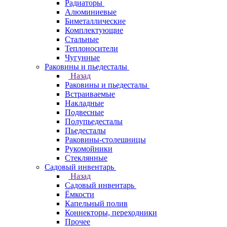
Радиаторы
Алюминиевые
Биметаллические
Комплектующие
Стальные
Теплоносители
Чугунные
Раковины и пьедесталы
Назад
Раковины и пьедесталы
Встраиваемые
Накладные
Подвесные
Полупьедесталы
Пьедесталы
Раковины-столешницы
Рукомойники
Стеклянные
Садовый инвентарь
Назад
Садовый инвентарь
Ёмкости
Капельный полив
Коннекторы, переходники
Прочее