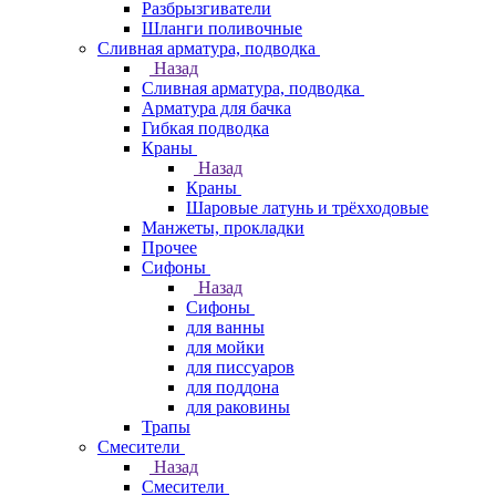
Разбрызгиватели
Шланги поливочные
Сливная арматура, подводка
Назад
Сливная арматура, подводка
Арматура для бачка
Гибкая подводка
Краны
Назад
Краны
Шаровые латунь и трёхходовые
Манжеты, прокладки
Прочее
Сифоны
Назад
Сифоны
для ванны
для мойки
для писсуаров
для поддона
для раковины
Трапы
Смесители
Назад
Смесители