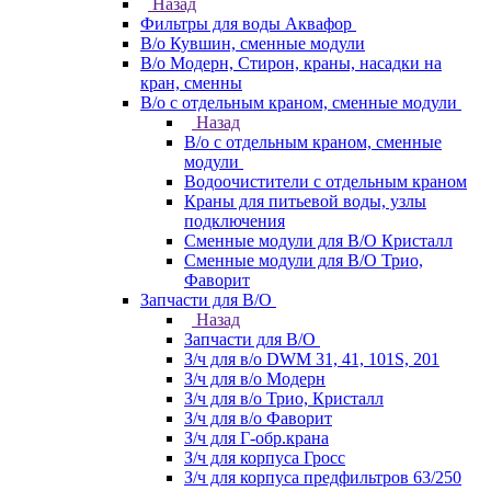
Назад
Фильтры для воды Аквафор
В/о Кувшин, сменные модули
В/о Модерн, Стирон, краны, насадки на
кран, сменны
В/о с отдельным краном, сменные модули
Назад
В/о с отдельным краном, сменные
модули
Водоочистители с отдельным краном
Краны для питьевой воды, узлы
подключения
Сменные модули для В/О Кристалл
Сменные модули для В/О Трио,
Фаворит
Запчасти для В/О
Назад
Запчасти для В/О
З/ч для в/о DWM 31, 41, 101S, 201
З/ч для в/о Модерн
З/ч для в/о Трио, Кристалл
З/ч для в/о Фаворит
З/ч для Г-обр.крана
З/ч для корпуса Гросс
З/ч для корпуса предфильтров 63/250