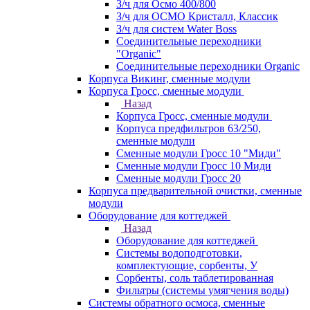
З/ч для Осмо 400/800
З/ч для ОСМО Кристалл, Классик
З/ч для систем Water Boss
Соединительные переходники
"Organic"
Соединительные переходники Organic
Корпуса Викинг, сменные модули
Корпуса Гросс, сменные модули
Назад
Корпуса Гросс, сменные модули
Корпуса предфильтров 63/250,
сменные модули
Сменные модули Гросс 10 "Миди"
Сменные модули Гросс 10 Миди
Сменные модули Гросс 20
Корпуса предварительной очистки, сменные
модули
Оборудование для коттеджей
Назад
Оборудование для коттеджей
Системы водоподготовки,
комплектующие, сорбенты, У
Сорбенты, соль таблетированная
Фильтры (системы умягчения воды)
Системы обратного осмоса, сменные