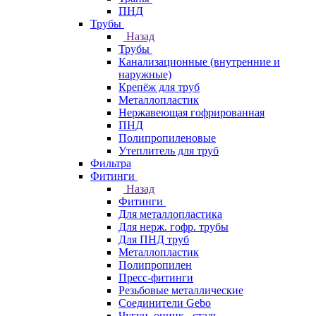
ПНД
Трубы
Назад
Трубы
Канализационные (внутренние и
наружные)
Крепёж для труб
Металлопластик
Нержавеющая гофрированная
ПНД
Полипропиленовые
Утеплитель для труб
Фильтра
Фитинги
Назад
Фитинги
Для металлопластика
Для нерж. гофр. трубы
Для ПНД труб
Металлопластик
Полипропилен
Пресс-фитинги
Резьбовые металлические
Соединители Gebo
Чугун, оцинк., сталь