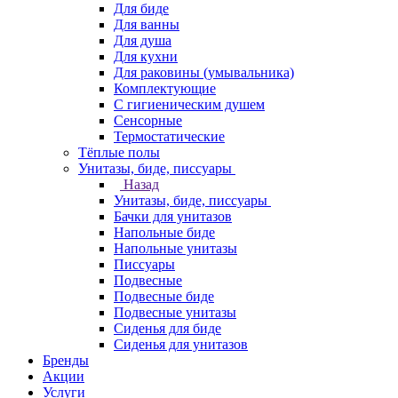
Для биде
Для ванны
Для душа
Для кухни
Для раковины (умывальника)
Комплектующие
С гигиеническим душем
Сенсорные
Термостатические
Тёплые полы
Унитазы, биде, писсуары
Назад
Унитазы, биде, писсуары
Бачки для унитазов
Напольные биде
Напольные унитазы
Писсуары
Подвесные
Подвесные биде
Подвесные унитазы
Сиденья для биде
Сиденья для унитазов
Бренды
Акции
Услуги