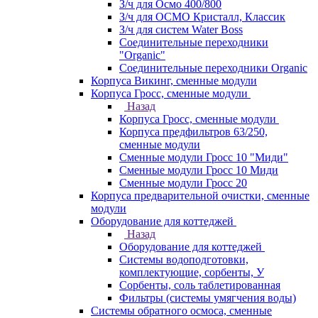
З/ч для Осмо 400/800
З/ч для ОСМО Кристалл, Классик
З/ч для систем Water Boss
Соединительные переходники
"Organic"
Соединительные переходники Organic
Корпуса Викинг, сменные модули
Корпуса Гросс, сменные модули
Назад
Корпуса Гросс, сменные модули
Корпуса предфильтров 63/250,
сменные модули
Сменные модули Гросс 10 "Миди"
Сменные модули Гросс 10 Миди
Сменные модули Гросс 20
Корпуса предварительной очистки, сменные
модули
Оборудование для коттеджей
Назад
Оборудование для коттеджей
Системы водоподготовки,
комплектующие, сорбенты, У
Сорбенты, соль таблетированная
Фильтры (системы умягчения воды)
Системы обратного осмоса, сменные