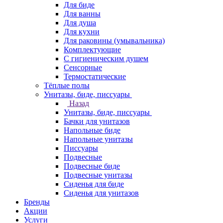
Для биде
Для ванны
Для душа
Для кухни
Для раковины (умывальника)
Комплектующие
С гигиеническим душем
Сенсорные
Термостатические
Тёплые полы
Унитазы, биде, писсуары
Назад
Унитазы, биде, писсуары
Бачки для унитазов
Напольные биде
Напольные унитазы
Писсуары
Подвесные
Подвесные биде
Подвесные унитазы
Сиденья для биде
Сиденья для унитазов
Бренды
Акции
Услуги