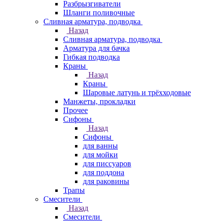
Разбрызгиватели
Шланги поливочные
Сливная арматура, подводка
Назад
Сливная арматура, подводка
Арматура для бачка
Гибкая подводка
Краны
Назад
Краны
Шаровые латунь и трёхходовые
Манжеты, прокладки
Прочее
Сифоны
Назад
Сифоны
для ванны
для мойки
для писсуаров
для поддона
для раковины
Трапы
Смесители
Назад
Смесители