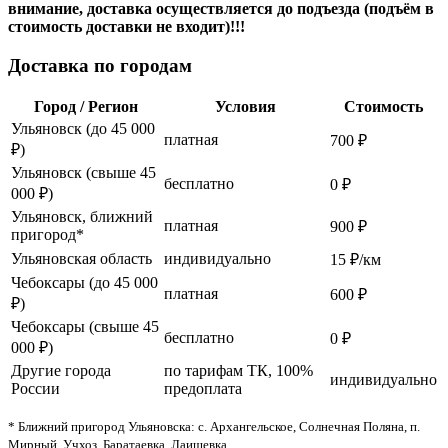
внимание, доставка осуществляется до подъезда (подъём в
стоимость доставки не входит)!!!
Доставка по городам
Город / Регион
Условия
Стоимость
Ульяновск (до 45 000
платная
700 ₽
₽)
Ульяновск (свыше 45
бесплатно
0 ₽
000 ₽)
Ульяновск, ближний
платная
900 ₽
пригород*
Ульяновская область
индивидуально
15 ₽/км
Чебоксары (до 45 000
платная
600 ₽
₽)
Чебоксары (свыше 45
бесплатно
0 ₽
000 ₽)
Другие города
по тарифам ТК, 100%
индивидуально
России
предоплата
* Ближний пригород Ульяновска: с. Архангельское, Солнечная Поляна, п.
Мирный, Учхоз, Баратаевка, Лаишевка.