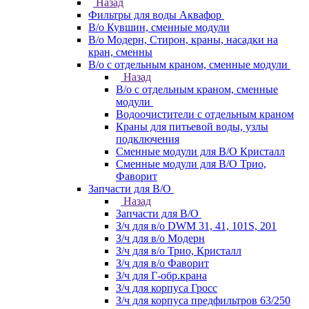
Назад
Фильтры для воды Аквафор
В/о Кувшин, сменные модули
В/о Модерн, Стирон, краны, насадки на
кран, сменны
В/о с отдельным краном, сменные модули
Назад
В/о с отдельным краном, сменные
модули
Водоочистители с отдельным краном
Краны для питьевой воды, узлы
подключения
Сменные модули для В/О Кристалл
Сменные модули для В/О Трио,
Фаворит
Запчасти для В/О
Назад
Запчасти для В/О
З/ч для в/о DWM 31, 41, 101S, 201
З/ч для в/о Модерн
З/ч для в/о Трио, Кристалл
З/ч для в/о Фаворит
З/ч для Г-обр.крана
З/ч для корпуса Гросс
З/ч для корпуса предфильтров 63/250