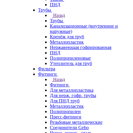
ПНД
Трубы
Назад
Трубы
Канализационные (внутренние и
наружные)
Крепёж для труб
Металлопластик
Нержавеющая гофрированная
ПНД
Полипропиленовые
Утеплитель для труб
Фильтра
Фитинги
Назад
Фитинги
Для металлопластика
Для нерж. гофр. трубы
Для ПНД труб
Металлопластик
Полипропилен
Пресс-фитинги
Резьбовые металлические
Соединители Gebo
Чугун, оцинк., сталь