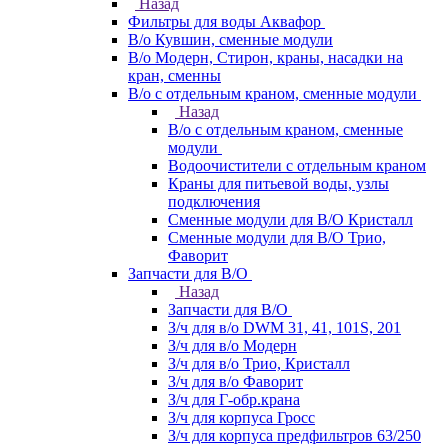
Назад
Фильтры для воды Аквафор
В/о Кувшин, сменные модули
В/о Модерн, Стирон, краны, насадки на
кран, сменны
В/о с отдельным краном, сменные модули
Назад
В/о с отдельным краном, сменные
модули
Водоочистители с отдельным краном
Краны для питьевой воды, узлы
подключения
Сменные модули для В/О Кристалл
Сменные модули для В/О Трио,
Фаворит
Запчасти для В/О
Назад
Запчасти для В/О
З/ч для в/о DWM 31, 41, 101S, 201
З/ч для в/о Модерн
З/ч для в/о Трио, Кристалл
З/ч для в/о Фаворит
З/ч для Г-обр.крана
З/ч для корпуса Гросс
З/ч для корпуса предфильтров 63/250