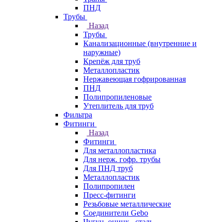
ПНД
Трубы
Назад
Трубы
Канализационные (внутренние и
наружные)
Крепёж для труб
Металлопластик
Нержавеющая гофрированная
ПНД
Полипропиленовые
Утеплитель для труб
Фильтра
Фитинги
Назад
Фитинги
Для металлопластика
Для нерж. гофр. трубы
Для ПНД труб
Металлопластик
Полипропилен
Пресс-фитинги
Резьбовые металлические
Соединители Gebo
Чугун, оцинк., сталь