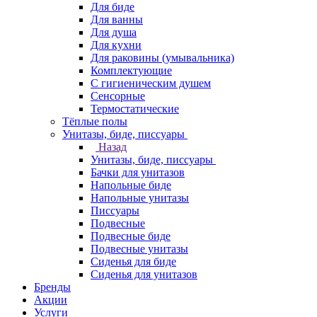
Для биде
Для ванны
Для душа
Для кухни
Для раковины (умывальника)
Комплектующие
С гигиеническим душем
Сенсорные
Термостатические
Тёплые полы
Унитазы, биде, писсуары
Назад
Унитазы, биде, писсуары
Бачки для унитазов
Напольные биде
Напольные унитазы
Писсуары
Подвесные
Подвесные биде
Подвесные унитазы
Сиденья для биде
Сиденья для унитазов
Бренды
Акции
Услуги