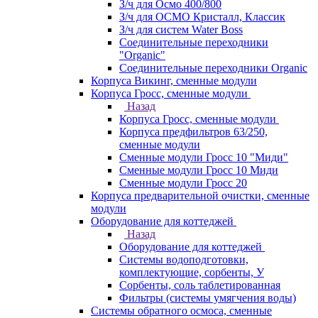
З/ч для Осмо 400/800
З/ч для ОСМО Кристалл, Классик
З/ч для систем Water Boss
Соединительные переходники
"Organic"
Соединительные переходники Organic
Корпуса Викинг, сменные модули
Корпуса Гросс, сменные модули
Назад
Корпуса Гросс, сменные модули
Корпуса предфильтров 63/250,
сменные модули
Сменные модули Гросс 10 "Миди"
Сменные модули Гросс 10 Миди
Сменные модули Гросс 20
Корпуса предварительной очистки, сменные
модули
Оборудование для коттеджей
Назад
Оборудование для коттеджей
Системы водоподготовки,
комплектующие, сорбенты, У
Сорбенты, соль таблетированная
Фильтры (системы умягчения воды)
Системы обратного осмоса, сменные