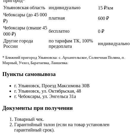
пригород*
Ульяновская область
индивидуально
15 ₽/км
Чебоксары (до 45 000
платная
600 ₽
₽)
Чебоксары (свыше 45
бесплатно
0 ₽
000 ₽)
Другие города
по тарифам ТК, 100%
индивидуально
России
предоплата
* Ближний пригород Ульяновска: с. Архангельское, Солнечная Поляна, п.
Мирный, Учхоз, Баратаевка, Лаишевка.
Пункты самовывоза
г. Ульяновск, Проезд Максимова 30В
г. Ульяновск, ул. Октябрьская, 48
г. Чебоксары, ул. Энгельса 31а
Документы при получении
Товарный чек.
Гарантийный талон (если на товар установлен
гарантийный срок).