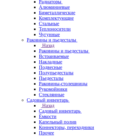
Радиаторы
Алюминиевые
Биметаллические
Комплектующие
Стальные
Теплоносители
Чугунные
Раковины и пьедесталы
Назад
Раковины и пьедесталы
Встраиваемые
Накладные
Подвесные
Полупьедесталы
Пьедесталы
Раковины-столешницы
Рукомойники
Стеклянные
Садовый инвентарь
Назад
Садовый инвентарь
Ёмкости
Капельный полив
Коннекторы, переходники
Прочее