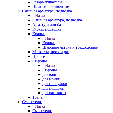
Разбрызгиватели
Шланги поливочные
Сливная арматура, подводка
Назад
Сливная арматура, подводка
Арматура для бачка
Гибкая подводка
Краны
Назад
Краны
Шаровые латунь и трёхходовые
Манжеты, прокладки
Прочее
Сифоны
Назад
Сифоны
для ванны
для мойки
для писсуаров
для поддона
для раковины
Трапы
Смесители
Назад
Смесители