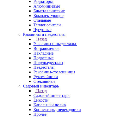
Радиаторы
Алюминиевые
Биметаллические
Комплектующие
Стальные
Теплоносители
Чугунные
Раковины и пьедесталы
Назад
Раковины и пьедесталы
Встраиваемые
Накладные
Подвесные
Полупьедесталы
Пьедесталы
Раковины-столешницы
Рукомойники
Стеклянные
Садовый инвентарь
Назад
Садовый инвентарь
Ёмкости
Капельный полив
Коннекторы, переходники
Прочее