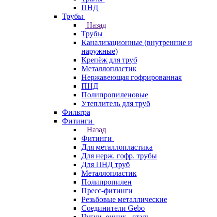
ПНД
Трубы
Назад
Трубы
Канализационные (внутренние и
наружные)
Крепёж для труб
Металлопластик
Нержавеющая гофрированная
ПНД
Полипропиленовые
Утеплитель для труб
Фильтра
Фитинги
Назад
Фитинги
Для металлопластика
Для нерж. гофр. трубы
Для ПНД труб
Металлопластик
Полипропилен
Пресс-фитинги
Резьбовые металлические
Соединители Gebo
Чугун, оцинк., сталь