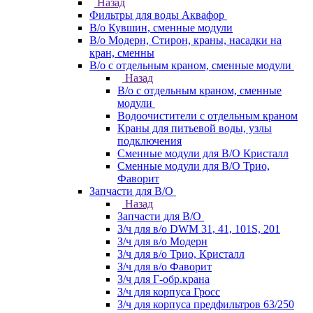
Назад
Фильтры для воды Аквафор
В/о Кувшин, сменные модули
В/о Модерн, Стирон, краны, насадки на
кран, сменны
В/о с отдельным краном, сменные модули
Назад
В/о с отдельным краном, сменные
модули
Водоочистители с отдельным краном
Краны для питьевой воды, узлы
подключения
Сменные модули для В/О Кристалл
Сменные модули для В/О Трио,
Фаворит
Запчасти для В/О
Назад
Запчасти для В/О
З/ч для в/о DWM 31, 41, 101S, 201
З/ч для в/о Модерн
З/ч для в/о Трио, Кристалл
З/ч для в/о Фаворит
З/ч для Г-обр.крана
З/ч для корпуса Гросс
З/ч для корпуса предфильтров 63/250