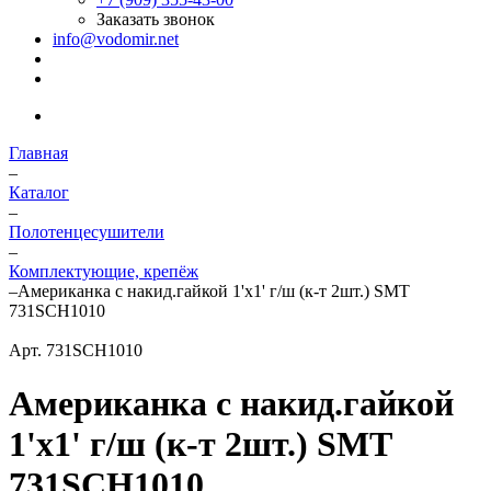
Заказать звонок
info@vodomir.net
Главная
–
Каталог
–
Полотенцесушители
–
Комплектующие, крепёж
–
Американка с накид.гайкой 1'х1' г/ш (к-т 2шт.) SMT
731SCH1010
Арт.
731SCH1010
Американка с накид.гайкой
1'х1' г/ш (к-т 2шт.) SMT
731SCH1010