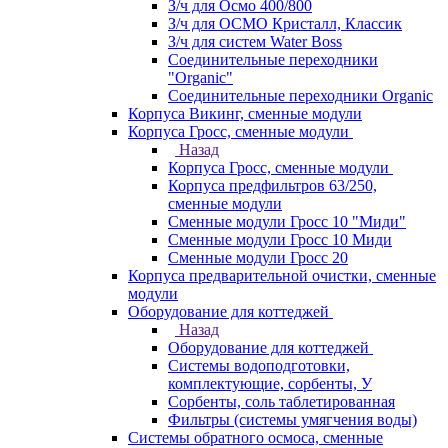
З/ч для Осмо 400/800
З/ч для ОСМО Кристалл, Классик
З/ч для систем Water Boss
Соединительные переходники
"Organic"
Соединительные переходники Organic
Корпуса Викинг, сменные модули
Корпуса Гросс, сменные модули
Назад
Корпуса Гросс, сменные модули
Корпуса предфильтров 63/250,
сменные модули
Сменные модули Гросс 10 "Миди"
Сменные модули Гросс 10 Миди
Сменные модули Гросс 20
Корпуса предварительной очистки, сменные
модули
Оборудование для коттеджей
Назад
Оборудование для коттеджей
Системы водоподготовки,
комплектующие, сорбенты, У
Сорбенты, соль таблетированная
Фильтры (системы умягчения воды)
Системы обратного осмоса, сменные