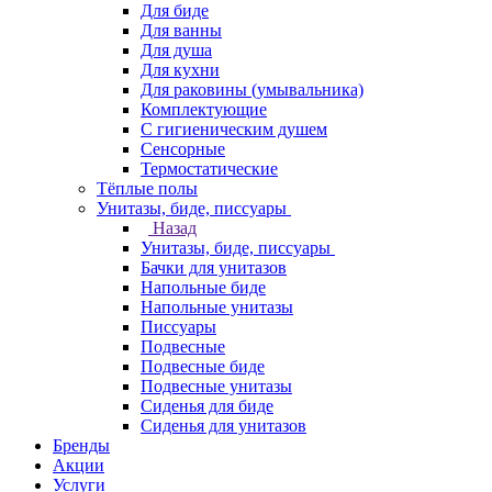
Для биде
Для ванны
Для душа
Для кухни
Для раковины (умывальника)
Комплектующие
С гигиеническим душем
Сенсорные
Термостатические
Тёплые полы
Унитазы, биде, писсуары
Назад
Унитазы, биде, писсуары
Бачки для унитазов
Напольные биде
Напольные унитазы
Писсуары
Подвесные
Подвесные биде
Подвесные унитазы
Сиденья для биде
Сиденья для унитазов
Бренды
Акции
Услуги