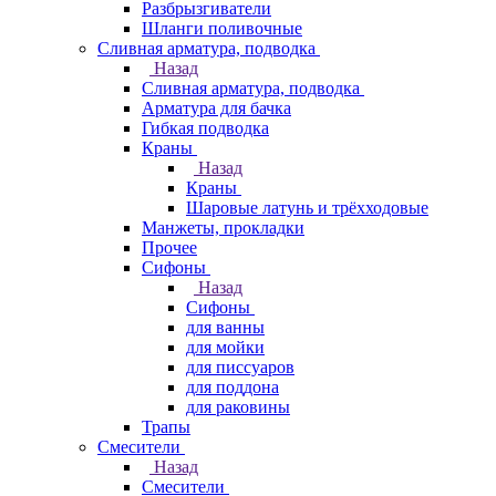
Разбрызгиватели
Шланги поливочные
Сливная арматура, подводка
Назад
Сливная арматура, подводка
Арматура для бачка
Гибкая подводка
Краны
Назад
Краны
Шаровые латунь и трёхходовые
Манжеты, прокладки
Прочее
Сифоны
Назад
Сифоны
для ванны
для мойки
для писсуаров
для поддона
для раковины
Трапы
Смесители
Назад
Смесители