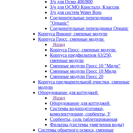
З/ч для Осмо 400/800
З/ч для ОСМО Кристалл, Классик
З/ч для систем Water Boss
Соединительные переходники
"Organic"
Соединительные переходники Organic
Корпуса Викинг, сменные модули
Корпуса Гросс, сменные модули
Назад
Корпуса Гросс, сменные модули
Корпуса предфильтров 63/250,
сменные модули
Сменные модули Гросс 10 "Миди"
Сменные модули Гросс 10 Миди
Сменные модули Гросс 20
Корпуса предварительной очистки, сменные
модули
Оборудование для коттеджей
Назад
Оборудование для коттеджей
Системы водоподготовки,
комплектующие, сорбенты, У
Сорбенты, соль таблетированная
Фильтры (системы умягчения воды)
Системы обратного осмоса, сменные