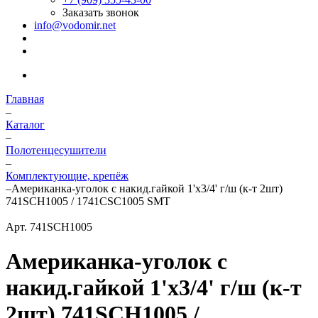
Заказать звонок
info@vodomir.net
Главная
–
Каталог
–
Полотенцесушители
–
Комплектующие, крепёж
–
Американка-уголок с накид.гайкой 1'х3/4' г/ш (к-т 2шт)
741SCH1005 / 1741CSC1005 SMT
Арт.
741SCH1005
Американка-уголок с
накид.гайкой 1'х3/4' г/ш (к-т
2шт) 741SCH1005 /