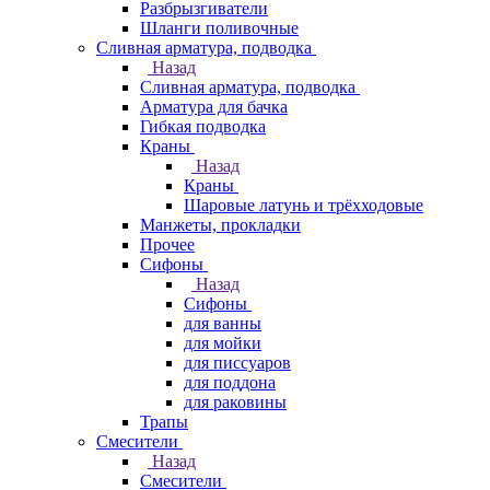
Разбрызгиватели
Шланги поливочные
Сливная арматура, подводка
Назад
Сливная арматура, подводка
Арматура для бачка
Гибкая подводка
Краны
Назад
Краны
Шаровые латунь и трёхходовые
Манжеты, прокладки
Прочее
Сифоны
Назад
Сифоны
для ванны
для мойки
для писсуаров
для поддона
для раковины
Трапы
Смесители
Назад
Смесители