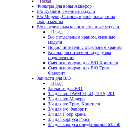
Назад
Фильтры для воды Аквафор
В/о Кувшин, сменные модули
В/о Модерн, Стирон, краны, насадки на
кран, сменны
В/о с отдельным краном, сменные модули
Назад
В/о с отдельным краном, сменные
модули
Водоочистители с отдельным краном
Краны для питьевой воды, узлы
подключения
Сменные модули для В/О Кристалл
Сменные модули для В/О Трио,
Фаворит
Запчасти для В/О
Назад
Запчасти для В/О
З/ч для в/о DWM 31, 41, 101S, 201
З/ч для в/о Модерн
З/ч для в/о Трио, Кристалл
З/ч для в/о Фаворит
З/ч для Г-обр.крана
З/ч для корпуса Гросс
З/ч для корпуса предфильтров 63/250