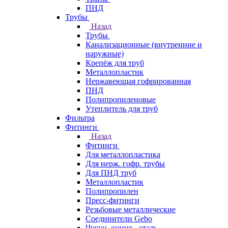
ПНД
Трубы
Назад
Трубы
Канализационные (внутренние и
наружные)
Крепёж для труб
Металлопластик
Нержавеющая гофрированная
ПНД
Полипропиленовые
Утеплитель для труб
Фильтра
Фитинги
Назад
Фитинги
Для металлопластика
Для нерж. гофр. трубы
Для ПНД труб
Металлопластик
Полипропилен
Пресс-фитинги
Резьбовые металлические
Соединители Gebo
Чугун, оцинк., сталь