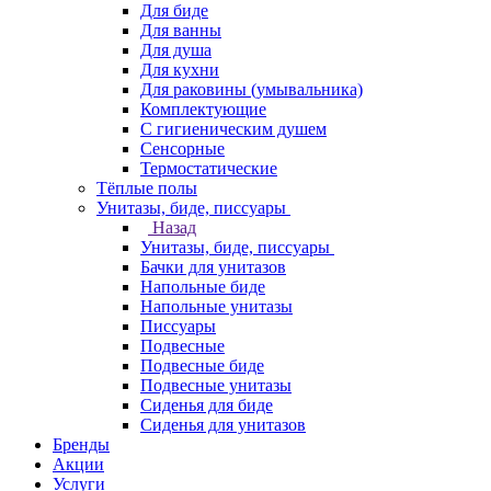
Для биде
Для ванны
Для душа
Для кухни
Для раковины (умывальника)
Комплектующие
С гигиеническим душем
Сенсорные
Термостатические
Тёплые полы
Унитазы, биде, писсуары
Назад
Унитазы, биде, писсуары
Бачки для унитазов
Напольные биде
Напольные унитазы
Писсуары
Подвесные
Подвесные биде
Подвесные унитазы
Сиденья для биде
Сиденья для унитазов
Бренды
Акции
Услуги