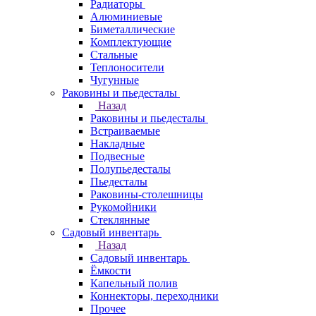
Радиаторы
Алюминиевые
Биметаллические
Комплектующие
Стальные
Теплоносители
Чугунные
Раковины и пьедесталы
Назад
Раковины и пьедесталы
Встраиваемые
Накладные
Подвесные
Полупьедесталы
Пьедесталы
Раковины-столешницы
Рукомойники
Стеклянные
Садовый инвентарь
Назад
Садовый инвентарь
Ёмкости
Капельный полив
Коннекторы, переходники
Прочее