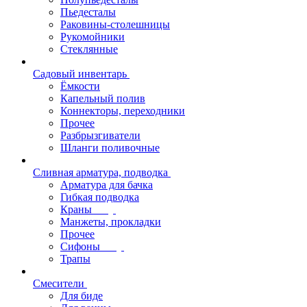
Пьедесталы
Раковины-столешницы
Рукомойники
Стеклянные
Садовый инвентарь
Ёмкости
Капельный полив
Коннекторы, переходники
Прочее
Разбрызгиватели
Шланги поливочные
Сливная арматура, подводка
Арматура для бачка
Гибкая подводка
Краны
Манжеты, прокладки
Прочее
Сифоны
Трапы
Смесители
Для биде