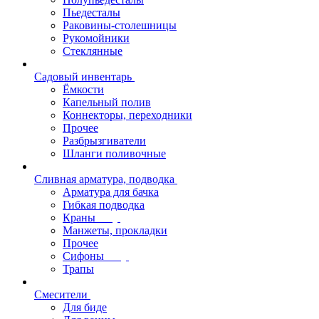
Пьедесталы
Раковины-столешницы
Рукомойники
Стеклянные
Садовый инвентарь
Ёмкости
Капельный полив
Коннекторы, переходники
Прочее
Разбрызгиватели
Шланги поливочные
Сливная арматура, подводка
Арматура для бачка
Гибкая подводка
Краны
Манжеты, прокладки
Прочее
Сифоны
Трапы
Смесители
Для биде