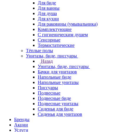
Для биде
Для ванны
Для душа
Для кухни
Для раковины (умывальника)
Комплектующие
С гигиеническим душем
Сенсорные
Термостатические
Тёплые полы
Унитазы, биде, писсуары
Назад
Унитазы, биде, писсуары
Бачки для унитазов
Напольные биде
Напольные унитазы
Писсуары
Подвесные
Подвесные биде
Подвесные унитазы
Сиденья для биде
Сиденья для унитазов
Бренды
Акции
Услуги