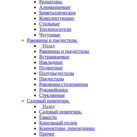
Радиаторы
Алюминиевые
Биметаллические
Комплектующие
Стальные
Теплоносители
Чугунные
Раковины и пьедесталы
Назад
Раковины и пьедесталы
Встраиваемые
Накладные
Подвесные
Полупьедесталы
Пьедесталы
Раковины-столешницы
Рукомойники
Стеклянные
Садовый инвентарь
Назад
Садовый инвентарь
Ёмкости
Капельный полив
Коннекторы, переходники
Прочее