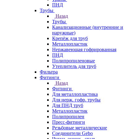
ПНД
Трубы
Назад
Трубы
Канализационные (внутренние и
наружные)
Крепёж для труб
Металлопластик
Нержавеющая гофрированная
ПНД
Полипропиленовые
Утеплитель для труб
Фильтра
Фитинги
Назад
Фитинги
Для металлопластика
Для нерж. гофр. трубы
Для ПНД труб
Металлопластик
Полипропилен
Пресс-фитинги
Резьбовые металлические
Соединители Gebo
Чугун, оцинк., сталь