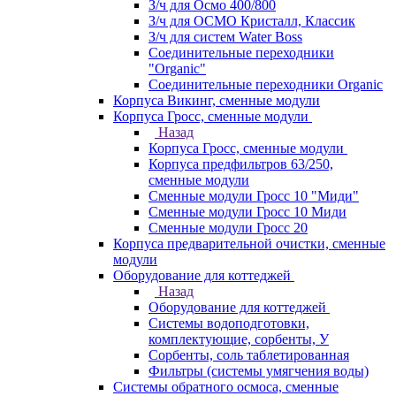
З/ч для Осмо 400/800
З/ч для ОСМО Кристалл, Классик
З/ч для систем Water Boss
Соединительные переходники
"Organic"
Соединительные переходники Organic
Корпуса Викинг, сменные модули
Корпуса Гросс, сменные модули
Назад
Корпуса Гросс, сменные модули
Корпуса предфильтров 63/250,
сменные модули
Сменные модули Гросс 10 "Миди"
Сменные модули Гросс 10 Миди
Сменные модули Гросс 20
Корпуса предварительной очистки, сменные
модули
Оборудование для коттеджей
Назад
Оборудование для коттеджей
Системы водоподготовки,
комплектующие, сорбенты, У
Сорбенты, соль таблетированная
Фильтры (системы умягчения воды)
Системы обратного осмоса, сменные