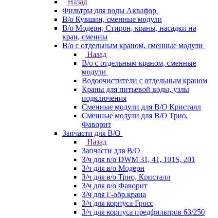
Назад
Фильтры для воды Аквафор
В/о Кувшин, сменные модули
В/о Модерн, Стирон, краны, насадки на
кран, сменны
В/о с отдельным краном, сменные модули
Назад
В/о с отдельным краном, сменные
модули
Водоочистители с отдельным краном
Краны для питьевой воды, узлы
подключения
Сменные модули для В/О Кристалл
Сменные модули для В/О Трио,
Фаворит
Запчасти для В/О
Назад
Запчасти для В/О
З/ч для в/о DWM 31, 41, 101S, 201
З/ч для в/о Модерн
З/ч для в/о Трио, Кристалл
З/ч для в/о Фаворит
З/ч для Г-обр.крана
З/ч для корпуса Гросс
З/ч для корпуса предфильтров 63/250