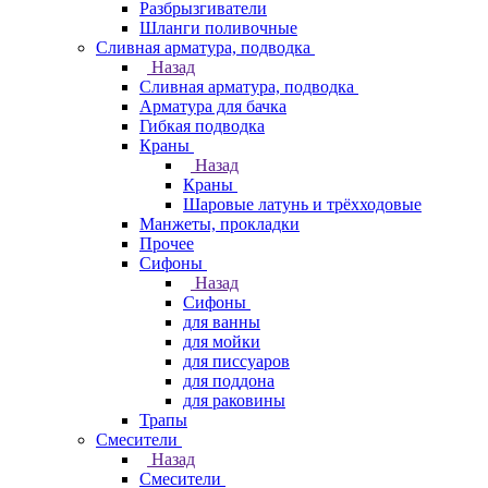
Разбрызгиватели
Шланги поливочные
Сливная арматура, подводка
Назад
Сливная арматура, подводка
Арматура для бачка
Гибкая подводка
Краны
Назад
Краны
Шаровые латунь и трёхходовые
Манжеты, прокладки
Прочее
Сифоны
Назад
Сифоны
для ванны
для мойки
для писсуаров
для поддона
для раковины
Трапы
Смесители
Назад
Смесители