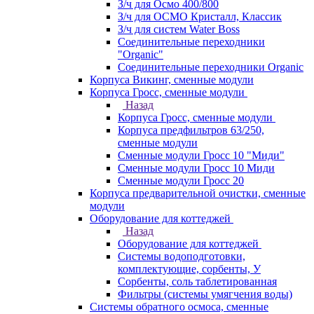
З/ч для Осмо 400/800
З/ч для ОСМО Кристалл, Классик
З/ч для систем Water Boss
Соединительные переходники
"Organic"
Соединительные переходники Organic
Корпуса Викинг, сменные модули
Корпуса Гросс, сменные модули
Назад
Корпуса Гросс, сменные модули
Корпуса предфильтров 63/250,
сменные модули
Сменные модули Гросс 10 "Миди"
Сменные модули Гросс 10 Миди
Сменные модули Гросс 20
Корпуса предварительной очистки, сменные
модули
Оборудование для коттеджей
Назад
Оборудование для коттеджей
Системы водоподготовки,
комплектующие, сорбенты, У
Сорбенты, соль таблетированная
Фильтры (системы умягчения воды)
Системы обратного осмоса, сменные