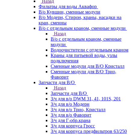
Назад
Фильтры для воды Аквафор
В/о Кувшин, сменные модули
В/о Модерн, Стирон, краны, насадки на
кран, сменны
В/о с отдельным краном, сменные модули
Назад
В/о с отдельным краном, сменные
модули
Водоочистители с отдельным краном
Краны для питьевой воды, узлы
подключения
Сменные модули для В/О Кристалл
Сменные модули для В/О Трио,
Фаворит
Запчасти для В/О
Назад
Запчасти для В/О
З/ч для в/о DWM 31, 41, 101S, 201
З/ч для в/о Модерн
З/ч для в/о Трио, Кристалл
З/ч для в/о Фаворит
З/ч для Г-обр.крана
З/ч для корпуса Гросс
З/ч для корпуса предфильтров 63/250