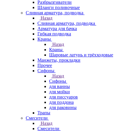
Разбрызгиватели
Шланги поливочные
Сливная арматура, подводка
Назад
Сливная арматура, подводка
Арматура для бачка
Гибкая подводка
Краны
Назад
Краны
Шаровые латунь и трёхходовые
Манжеты, прокладки
Прочее
Сифоны
Назад
Сифоны
для ванны
для мойки
для писсуаров
для поддона
для раковины
Трапы
Смесители
Назад
Смесители