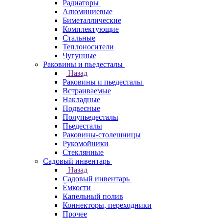
Радиаторы
Алюминиевые
Биметаллические
Комплектующие
Стальные
Теплоносители
Чугунные
Раковины и пьедесталы
Назад
Раковины и пьедесталы
Встраиваемые
Накладные
Подвесные
Полупьедесталы
Пьедесталы
Раковины-столешницы
Рукомойники
Стеклянные
Садовый инвентарь
Назад
Садовый инвентарь
Ёмкости
Капельный полив
Коннекторы, переходники
Прочее