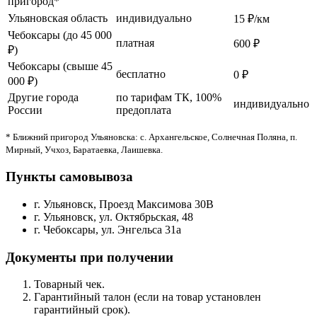
пригород*
Ульяновская область
индивидуально
15 ₽/км
Чебоксары (до 45 000
платная
600 ₽
₽)
Чебоксары (свыше 45
бесплатно
0 ₽
000 ₽)
Другие города
по тарифам ТК, 100%
индивидуально
России
предоплата
* Ближний пригород Ульяновска: с. Архангельское, Солнечная Поляна, п.
Мирный, Учхоз, Баратаевка, Лаишевка.
Пункты самовывоза
г. Ульяновск, Проезд Максимова 30В
г. Ульяновск, ул. Октябрьская, 48
г. Чебоксары, ул. Энгельса 31а
Документы при получении
Товарный чек.
Гарантийный талон (если на товар установлен
гарантийный срок).