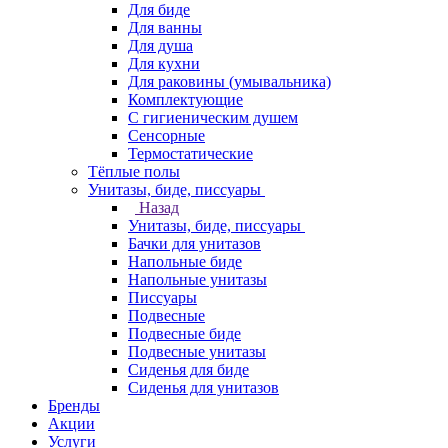
Для биде
Для ванны
Для душа
Для кухни
Для раковины (умывальника)
Комплектующие
С гигиеническим душем
Сенсорные
Термостатические
Тёплые полы
Унитазы, биде, писсуары
Назад
Унитазы, биде, писсуары
Бачки для унитазов
Напольные биде
Напольные унитазы
Писсуары
Подвесные
Подвесные биде
Подвесные унитазы
Сиденья для биде
Сиденья для унитазов
Бренды
Акции
Услуги