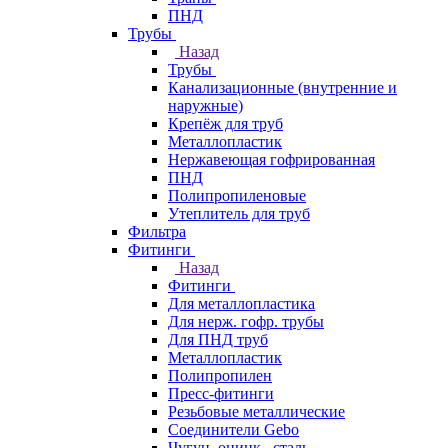
ПНД
Трубы
Назад
Трубы
Канализационные (внутренние и
наружные)
Крепёж для труб
Металлопластик
Нержавеющая гофрированная
ПНД
Полипропиленовые
Утеплитель для труб
Фильтра
Фитинги
Назад
Фитинги
Для металлопластика
Для нерж. гофр. трубы
Для ПНД труб
Металлопластик
Полипропилен
Пресс-фитинги
Резьбовые металлические
Соединители Gebo
Чугун, оцинк., сталь