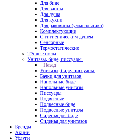
Для биде
Для ванны
Для душа
Для кухни
Для раковины (умывальника)
Комплектующие
С гигиеническим душем
Сенсорные
Термостатические
Тёплые полы
Унитазы, биде, писсуары
Назад
Унитазы, биде, писсуары
Бачки для унитазов
Напольные биде
Напольные унитазы
Писсуары
Подвесные
Подвесные биде
Подвесные унитазы
Сиденья для биде
Сиденья для унитазов
Бренды
Акции
Услуги