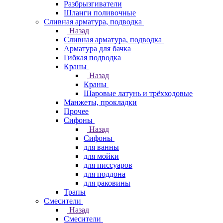
Разбрызгиватели
Шланги поливочные
Сливная арматура, подводка
Назад
Сливная арматура, подводка
Арматура для бачка
Гибкая подводка
Краны
Назад
Краны
Шаровые латунь и трёхходовые
Манжеты, прокладки
Прочее
Сифоны
Назад
Сифоны
для ванны
для мойки
для писсуаров
для поддона
для раковины
Трапы
Смесители
Назад
Смесители