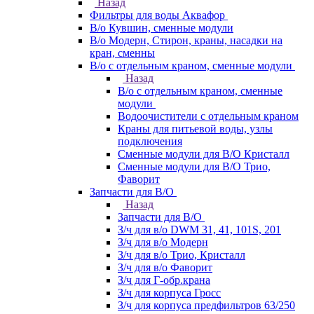
Назад
Фильтры для воды Аквафор
В/о Кувшин, сменные модули
В/о Модерн, Стирон, краны, насадки на
кран, сменны
В/о с отдельным краном, сменные модули
Назад
В/о с отдельным краном, сменные
модули
Водоочистители с отдельным краном
Краны для питьевой воды, узлы
подключения
Сменные модули для В/О Кристалл
Сменные модули для В/О Трио,
Фаворит
Запчасти для В/О
Назад
Запчасти для В/О
З/ч для в/о DWM 31, 41, 101S, 201
З/ч для в/о Модерн
З/ч для в/о Трио, Кристалл
З/ч для в/о Фаворит
З/ч для Г-обр.крана
З/ч для корпуса Гросс
З/ч для корпуса предфильтров 63/250