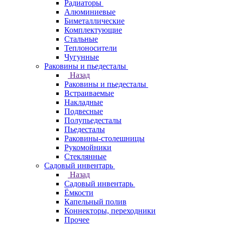
Радиаторы
Алюминиевые
Биметаллические
Комплектующие
Стальные
Теплоносители
Чугунные
Раковины и пьедесталы
Назад
Раковины и пьедесталы
Встраиваемые
Накладные
Подвесные
Полупьедесталы
Пьедесталы
Раковины-столешницы
Рукомойники
Стеклянные
Садовый инвентарь
Назад
Садовый инвентарь
Ёмкости
Капельный полив
Коннекторы, переходники
Прочее