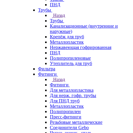
ПНД
Трубы
Назад
Трубы
Канализационные (внутренние и
наружные)
Крепёж для труб
Металлопластик
Нержавеющая гофрированная
ПНД
Полипропиленовые
Утеплитель для труб
Фильтра
Фитинги
Назад
Фитинги
Для металлопластика
Для нерж. гофр. трубы
Для ПНД труб
Металлопластик
Полипропилен
Пресс-фитинги
Резьбовые металлические
Соединители Gebo
Чугун, оцинк., сталь