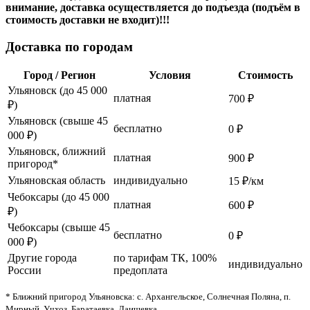
внимание, доставка осуществляется до подъезда (подъём в
стоимость доставки не входит)!!!
Доставка по городам
Город / Регион
Условия
Стоимость
Ульяновск (до 45 000
платная
700 ₽
₽)
Ульяновск (свыше 45
бесплатно
0 ₽
000 ₽)
Ульяновск, ближний
платная
900 ₽
пригород*
Ульяновская область
индивидуально
15 ₽/км
Чебоксары (до 45 000
платная
600 ₽
₽)
Чебоксары (свыше 45
бесплатно
0 ₽
000 ₽)
Другие города
по тарифам ТК, 100%
индивидуально
России
предоплата
* Ближний пригород Ульяновска: с. Архангельское, Солнечная Поляна, п.
Мирный, Учхоз, Баратаевка, Лаишевка.