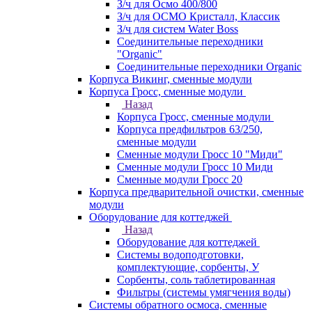
З/ч для Осмо 400/800
З/ч для ОСМО Кристалл, Классик
З/ч для систем Water Boss
Соединительные переходники
"Organic"
Соединительные переходники Organic
Корпуса Викинг, сменные модули
Корпуса Гросс, сменные модули
Назад
Корпуса Гросс, сменные модули
Корпуса предфильтров 63/250,
сменные модули
Сменные модули Гросс 10 "Миди"
Сменные модули Гросс 10 Миди
Сменные модули Гросс 20
Корпуса предварительной очистки, сменные
модули
Оборудование для коттеджей
Назад
Оборудование для коттеджей
Системы водоподготовки,
комплектующие, сорбенты, У
Сорбенты, соль таблетированная
Фильтры (системы умягчения воды)
Системы обратного осмоса, сменные