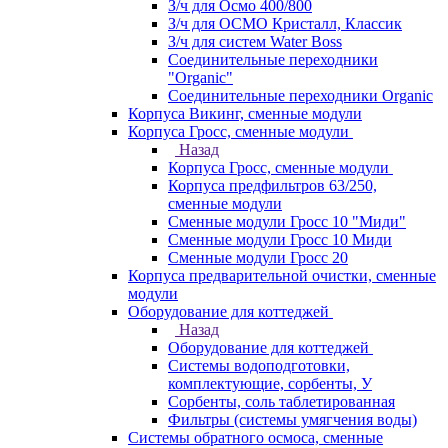
З/ч для Осмо 400/800
З/ч для ОСМО Кристалл, Классик
З/ч для систем Water Boss
Соединительные переходники
"Organic"
Соединительные переходники Organic
Корпуса Викинг, сменные модули
Корпуса Гросс, сменные модули
Назад
Корпуса Гросс, сменные модули
Корпуса предфильтров 63/250,
сменные модули
Сменные модули Гросс 10 "Миди"
Сменные модули Гросс 10 Миди
Сменные модули Гросс 20
Корпуса предварительной очистки, сменные
модули
Оборудование для коттеджей
Назад
Оборудование для коттеджей
Системы водоподготовки,
комплектующие, сорбенты, У
Сорбенты, соль таблетированная
Фильтры (системы умягчения воды)
Системы обратного осмоса, сменные