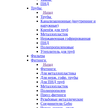
ПНД
Трубы
Назад
Трубы
Канализационные (внутренние и
наружные)
Крепёж для труб
Металлопластик
Нержавеющая гофрированная
ПНД
Полипропиленовые
Утеплитель для труб
Фильтра
Фитинги
Назад
Фитинги
Для металлопластика
Для нерж. гофр. трубы
Для ПНД труб
Металлопластик
Полипропилен
Пресс-фитинги
Резьбовые металлические
Соединители Gebo
Чугун, оцинк., сталь