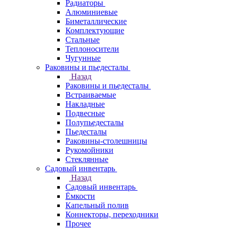
Радиаторы
Алюминиевые
Биметаллические
Комплектующие
Стальные
Теплоносители
Чугунные
Раковины и пьедесталы
Назад
Раковины и пьедесталы
Встраиваемые
Накладные
Подвесные
Полупьедесталы
Пьедесталы
Раковины-столешницы
Рукомойники
Стеклянные
Садовый инвентарь
Назад
Садовый инвентарь
Ёмкости
Капельный полив
Коннекторы, переходники
Прочее