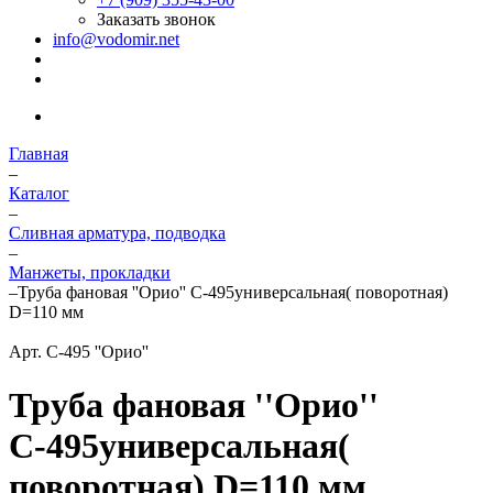
Заказать звонок
info@vodomir.net
Главная
–
Каталог
–
Сливная арматура, подводка
–
Манжеты, прокладки
–
Труба фановая ''Орио'' С-495универсальная( поворотная)
D=110 мм
Арт.
С-495 ''Орио''
Труба фановая ''Орио''
С-495универсальная(
поворотная) D=110 мм