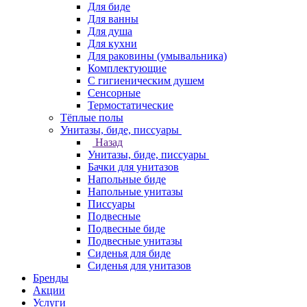
Для биде
Для ванны
Для душа
Для кухни
Для раковины (умывальника)
Комплектующие
С гигиеническим душем
Сенсорные
Термостатические
Тёплые полы
Унитазы, биде, писсуары
Назад
Унитазы, биде, писсуары
Бачки для унитазов
Напольные биде
Напольные унитазы
Писсуары
Подвесные
Подвесные биде
Подвесные унитазы
Сиденья для биде
Сиденья для унитазов
Бренды
Акции
Услуги