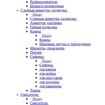
Разбрызгиватели
Шланги поливочные
Сливная арматура, подводка
Назад
Сливная арматура, подводка
Арматура для бачка
Гибкая подводка
Краны
Назад
Краны
Шаровые латунь и трёхходовые
Манжеты, прокладки
Прочее
Сифоны
Назад
Сифоны
для ванны
для мойки
для писсуаров
для поддона
для раковины
Трапы
Смесители
Назад
Смесители