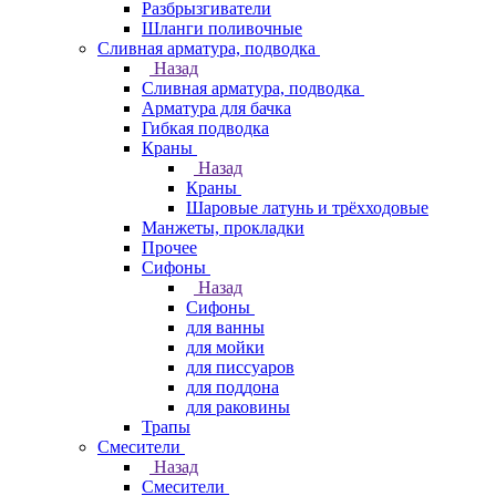
Разбрызгиватели
Шланги поливочные
Сливная арматура, подводка
Назад
Сливная арматура, подводка
Арматура для бачка
Гибкая подводка
Краны
Назад
Краны
Шаровые латунь и трёхходовые
Манжеты, прокладки
Прочее
Сифоны
Назад
Сифоны
для ванны
для мойки
для писсуаров
для поддона
для раковины
Трапы
Смесители
Назад
Смесители