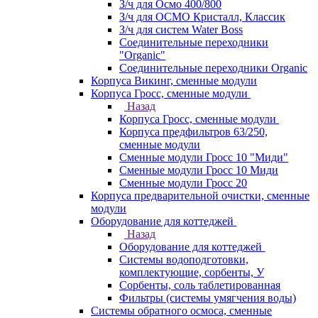
З/ч для Осмо 400/800
З/ч для ОСМО Кристалл, Классик
З/ч для систем Water Boss
Соединительные переходники
"Organic"
Соединительные переходники Organic
Корпуса Викинг, сменные модули
Корпуса Гросс, сменные модули
Назад
Корпуса Гросс, сменные модули
Корпуса предфильтров 63/250,
сменные модули
Сменные модули Гросс 10 "Миди"
Сменные модули Гросс 10 Миди
Сменные модули Гросс 20
Корпуса предварительной очистки, сменные
модули
Оборудование для коттеджей
Назад
Оборудование для коттеджей
Системы водоподготовки,
комплектующие, сорбенты, У
Сорбенты, соль таблетированная
Фильтры (системы умягчения воды)
Системы обратного осмоса, сменные