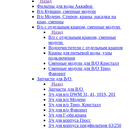
Назад
Фильтры для воды Аквафор
В/о Кувшин, сменные модули
В/о Модерн, Стирон, краны, насадки на
кран, сменны
В/о с отдельным краном, сменные модули
Назад
В/о с отдельным краном, сменные
модули
Водоочистители с отдельным краном
Краны для питьевой воды, узлы
подключения
Сменные модули для В/О Кристалл
Сменные модули для В/О Трио,
Фаворит
Запчасти для В/О
Назад
Запчасти для В/О
З/ч для в/о DWM 31, 41, 101S, 201
З/ч для в/о Модерн
З/ч для в/о Трио, Кристалл
З/ч для в/о Фаворит
З/ч для Г-обр.крана
З/ч для корпуса Гросс
З/ч для корпуса предфильтров 63/250