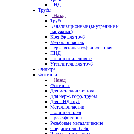
ПНД
Трубы
Назад
Трубы
Канализационные (внутренние и
наружные)
Крепёж для труб
Металлопластик
Нержавеющая гофрированная
ПНД
Полипропиленовые
Утеплитель для труб
Фильтра
Фитинги
Назад
Фитинги
Для металлопластика
Для нерж. гофр. трубы
Для ПНД труб
Металлопластик
Полипропилен
Пресс-фитинги
Резьбовые металлические
Соединители Gebo
Чугун, оцинк., сталь