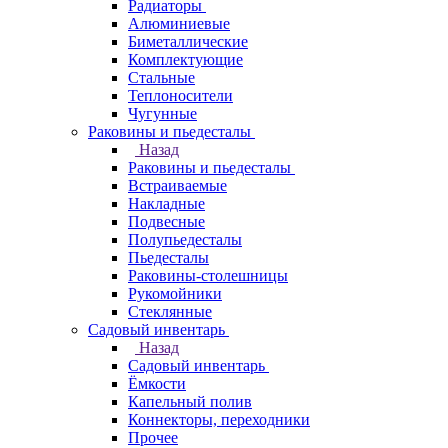
Радиаторы
Алюминиевые
Биметаллические
Комплектующие
Стальные
Теплоносители
Чугунные
Раковины и пьедесталы
Назад
Раковины и пьедесталы
Встраиваемые
Накладные
Подвесные
Полупьедесталы
Пьедесталы
Раковины-столешницы
Рукомойники
Стеклянные
Садовый инвентарь
Назад
Садовый инвентарь
Ёмкости
Капельный полив
Коннекторы, переходники
Прочее