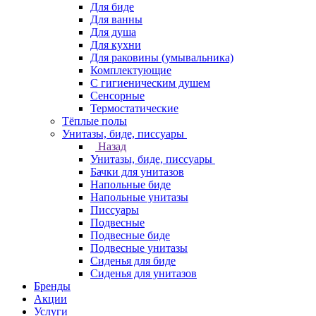
Для биде
Для ванны
Для душа
Для кухни
Для раковины (умывальника)
Комплектующие
С гигиеническим душем
Сенсорные
Термостатические
Тёплые полы
Унитазы, биде, писсуары
Назад
Унитазы, биде, писсуары
Бачки для унитазов
Напольные биде
Напольные унитазы
Писсуары
Подвесные
Подвесные биде
Подвесные унитазы
Сиденья для биде
Сиденья для унитазов
Бренды
Акции
Услуги