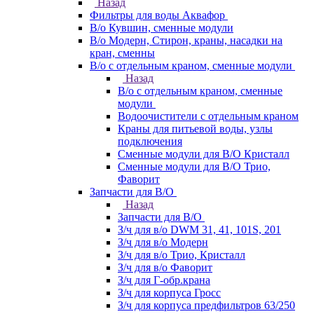
Назад
Фильтры для воды Аквафор
В/о Кувшин, сменные модули
В/о Модерн, Стирон, краны, насадки на
кран, сменны
В/о с отдельным краном, сменные модули
Назад
В/о с отдельным краном, сменные
модули
Водоочистители с отдельным краном
Краны для питьевой воды, узлы
подключения
Сменные модули для В/О Кристалл
Сменные модули для В/О Трио,
Фаворит
Запчасти для В/О
Назад
Запчасти для В/О
З/ч для в/о DWM 31, 41, 101S, 201
З/ч для в/о Модерн
З/ч для в/о Трио, Кристалл
З/ч для в/о Фаворит
З/ч для Г-обр.крана
З/ч для корпуса Гросс
З/ч для корпуса предфильтров 63/250