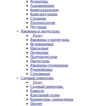
Радиаторы
Алюминиевые
Биметаллические
Комплектующие
Стальные
Теплоносители
Чугунные
Раковины и пьедесталы
Назад
Раковины и пьедесталы
Встраиваемые
Накладные
Подвесные
Полупьедесталы
Пьедесталы
Раковины-столешницы
Рукомойники
Стеклянные
Садовый инвентарь
Назад
Садовый инвентарь
Ёмкости
Капельный полив
Коннекторы, переходники
Прочее