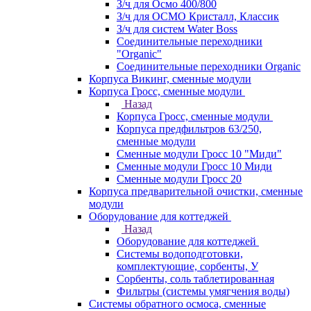
З/ч для Осмо 400/800
З/ч для ОСМО Кристалл, Классик
З/ч для систем Water Boss
Соединительные переходники
"Organic"
Соединительные переходники Organic
Корпуса Викинг, сменные модули
Корпуса Гросс, сменные модули
Назад
Корпуса Гросс, сменные модули
Корпуса предфильтров 63/250,
сменные модули
Сменные модули Гросс 10 "Миди"
Сменные модули Гросс 10 Миди
Сменные модули Гросс 20
Корпуса предварительной очистки, сменные
модули
Оборудование для коттеджей
Назад
Оборудование для коттеджей
Системы водоподготовки,
комплектующие, сорбенты, У
Сорбенты, соль таблетированная
Фильтры (системы умягчения воды)
Системы обратного осмоса, сменные