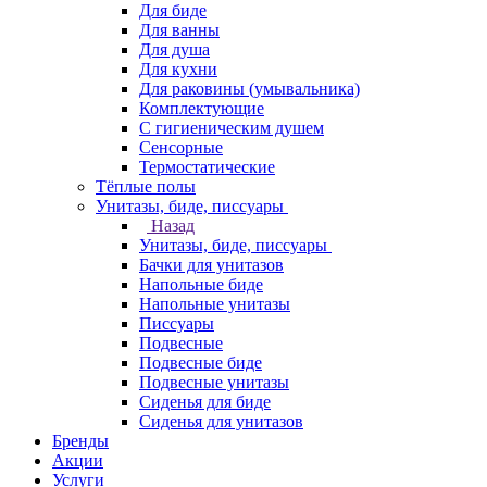
Для биде
Для ванны
Для душа
Для кухни
Для раковины (умывальника)
Комплектующие
С гигиеническим душем
Сенсорные
Термостатические
Тёплые полы
Унитазы, биде, писсуары
Назад
Унитазы, биде, писсуары
Бачки для унитазов
Напольные биде
Напольные унитазы
Писсуары
Подвесные
Подвесные биде
Подвесные унитазы
Сиденья для биде
Сиденья для унитазов
Бренды
Акции
Услуги