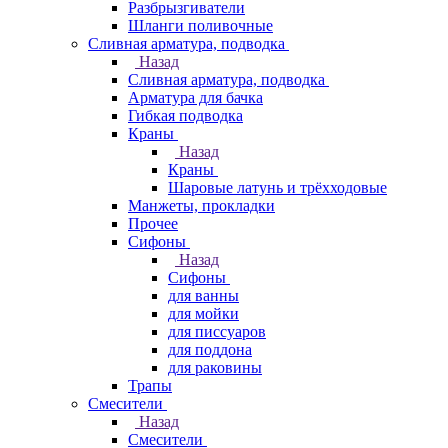
Разбрызгиватели
Шланги поливочные
Сливная арматура, подводка
Назад
Сливная арматура, подводка
Арматура для бачка
Гибкая подводка
Краны
Назад
Краны
Шаровые латунь и трёхходовые
Манжеты, прокладки
Прочее
Сифоны
Назад
Сифоны
для ванны
для мойки
для писсуаров
для поддона
для раковины
Трапы
Смесители
Назад
Смесители