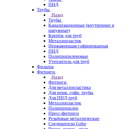
ПНД
Трубы
Назад
Трубы
Канализационные (внутренние и
наружные)
Крепёж для труб
Металлопластик
Нержавеющая гофрированная
ПНД
Полипропиленовые
Утеплитель для труб
Фильтра
Фитинги
Назад
Фитинги
Для металлопластика
Для нерж. гофр. трубы
Для ПНД труб
Металлопластик
Полипропилен
Пресс-фитинги
Резьбовые металлические
Соединители Gebo
Чугун, оцинк., сталь